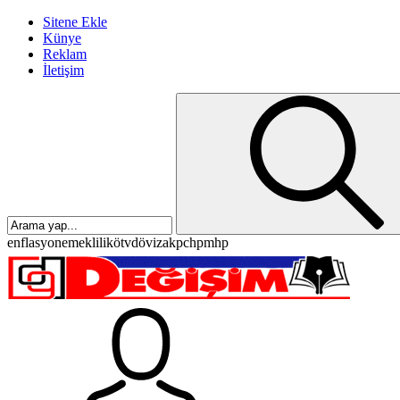
Sitene Ekle
Künye
Reklam
İletişim
enflasyon
emeklilik
ötv
döviz
akp
chp
mhp