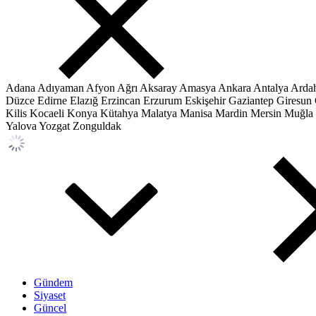
Adana
Adıyaman
Afyon
Ağrı
Aksaray
Amasya
Ankara
Antalya
Arda
Düzce
Edirne
Elazığ
Erzincan
Erzurum
Eskişehir
Gaziantep
Giresun
Kilis
Kocaeli
Konya
Kütahya
Malatya
Manisa
Mardin
Mersin
Muğla
Yalova
Yozgat
Zonguldak
Gündem
Siyaset
Güncel