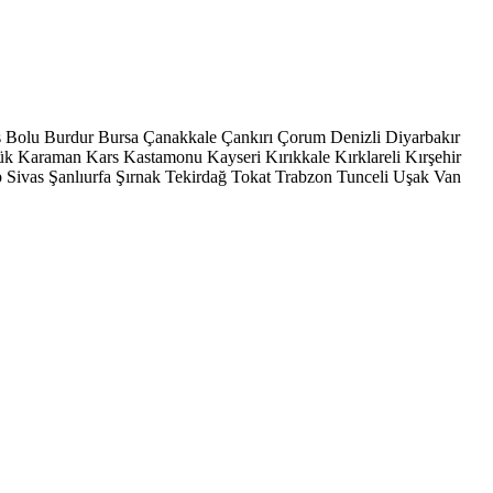
s
Bolu
Burdur
Bursa
Çanakkale
Çankırı
Çorum
Denizli
Diyarbakır
ük
Karaman
Kars
Kastamonu
Kayseri
Kırıkkale
Kırklareli
Kırşehir
p
Sivas
Şanlıurfa
Şırnak
Tekirdağ
Tokat
Trabzon
Tunceli
Uşak
Van