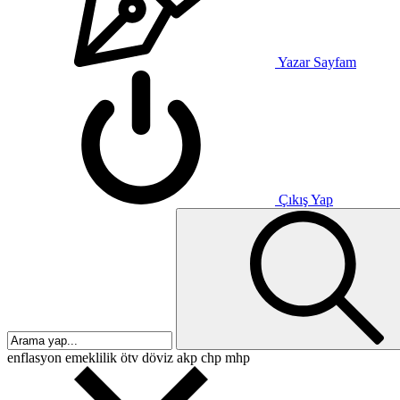
Yazar Sayfam
Çıkış Yap
enflasyon
emeklilik
ötv
döviz
akp
chp
mhp