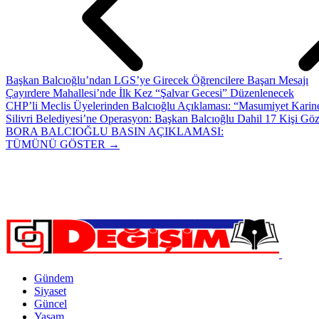
Başkan Balcıoğlu’ndan LGS’ye Girecek Öğrencilere Başarı Mesajı
Çayırdere Mahallesi’nde İlk Kez “Şalvar Gecesi” Düzenlenecek
CHP’li Meclis Üyelerinden Balcıoğlu Açıklaması: “Masumiyet Karine
Silivri Belediyesi’ne Operasyon: Başkan Balcıoğlu Dahil 17 Kişi Göz
BORA BALCIOĞLU BASIN AÇIKLAMASI:
TÜMÜNÜ GÖSTER →
Gündem
Siyaset
Güncel
Yaşam