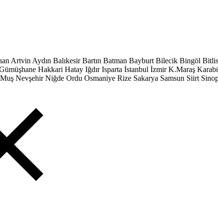
han
Artvin
Aydın
Balıkesir
Bartın
Batman
Bayburt
Bilecik
Bingöl
Bitli
Gümüşhane
Hakkari
Hatay
Iğdır
Isparta
İstanbul
İzmir
K.Maraş
Karab
Muş
Nevşehir
Niğde
Ordu
Osmaniye
Rize
Sakarya
Samsun
Siirt
Sino