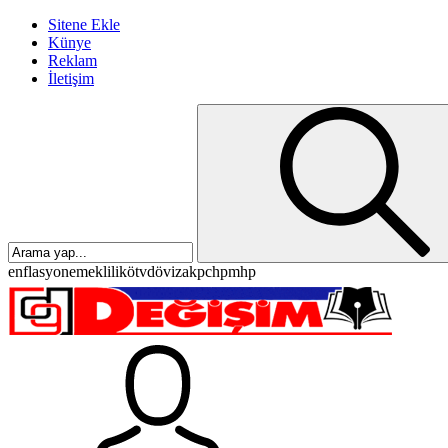
Sitene Ekle
Künye
Reklam
İletişim
enflasyon
emeklilik
ötv
döviz
akp
chp
mhp