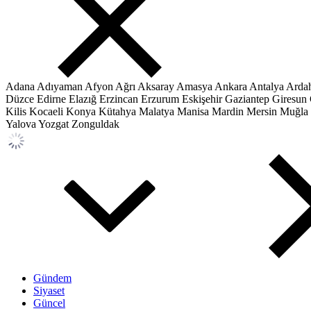
Adana
Adıyaman
Afyon
Ağrı
Aksaray
Amasya
Ankara
Antalya
Arda
Düzce
Edirne
Elazığ
Erzincan
Erzurum
Eskişehir
Gaziantep
Giresun
Kilis
Kocaeli
Konya
Kütahya
Malatya
Manisa
Mardin
Mersin
Muğla
Yalova
Yozgat
Zonguldak
Gündem
Siyaset
Güncel