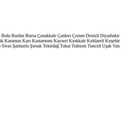
s
Bolu
Burdur
Bursa
Çanakkale
Çankırı
Çorum
Denizli
Diyarbakır
ük
Karaman
Kars
Kastamonu
Kayseri
Kırıkkale
Kırklareli
Kırşehir
p
Sivas
Şanlıurfa
Şırnak
Tekirdağ
Tokat
Trabzon
Tunceli
Uşak
Van