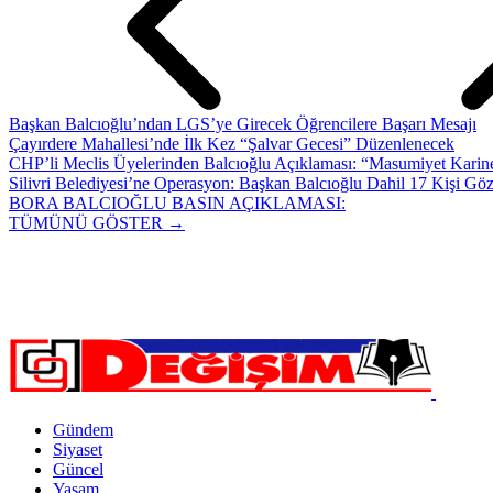
Başkan Balcıoğlu’ndan LGS’ye Girecek Öğrencilere Başarı Mesajı
Çayırdere Mahallesi’nde İlk Kez “Şalvar Gecesi” Düzenlenecek
CHP’li Meclis Üyelerinden Balcıoğlu Açıklaması: “Masumiyet Karine
Silivri Belediyesi’ne Operasyon: Başkan Balcıoğlu Dahil 17 Kişi Göz
BORA BALCIOĞLU BASIN AÇIKLAMASI:
TÜMÜNÜ GÖSTER →
Gündem
Siyaset
Güncel
Yaşam