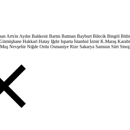
han
Artvin
Aydın
Balıkesir
Bartın
Batman
Bayburt
Bilecik
Bingöl
Bitli
Gümüşhane
Hakkari
Hatay
Iğdır
Isparta
İstanbul
İzmir
K.Maraş
Karab
Muş
Nevşehir
Niğde
Ordu
Osmaniye
Rize
Sakarya
Samsun
Siirt
Sino