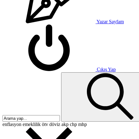
Yazar Sayfam
Çıkış Yap
enflasyon
emeklilik
ötv
döviz
akp
chp
mhp