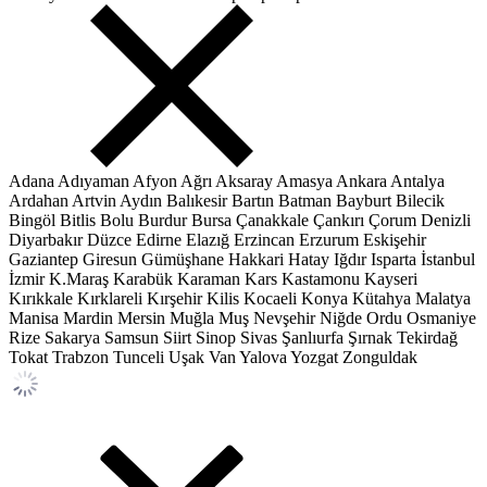
Adana
Adıyaman
Afyon
Ağrı
Aksaray
Amasya
Ankara
Antalya
Ardahan
Artvin
Aydın
Balıkesir
Bartın
Batman
Bayburt
Bilecik
Bingöl
Bitlis
Bolu
Burdur
Bursa
Çanakkale
Çankırı
Çorum
Denizli
Diyarbakır
Düzce
Edirne
Elazığ
Erzincan
Erzurum
Eskişehir
Gaziantep
Giresun
Gümüşhane
Hakkari
Hatay
Iğdır
Isparta
İstanbul
İzmir
K.Maraş
Karabük
Karaman
Kars
Kastamonu
Kayseri
Kırıkkale
Kırklareli
Kırşehir
Kilis
Kocaeli
Konya
Kütahya
Malatya
Manisa
Mardin
Mersin
Muğla
Muş
Nevşehir
Niğde
Ordu
Osmaniye
Rize
Sakarya
Samsun
Siirt
Sinop
Sivas
Şanlıurfa
Şırnak
Tekirdağ
Tokat
Trabzon
Tunceli
Uşak
Van
Yalova
Yozgat
Zonguldak