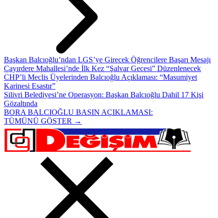
Başkan Balcıoğlu’ndan LGS’ye Girecek Öğrencilere Başarı Mesajı
Çayırdere Mahallesi’nde İlk Kez “Şalvar Gecesi” Düzenlenecek
CHP’li Meclis Üyelerinden Balcıoğlu Açıklaması: “Masumiyet
Karinesi Esastır”
Silivri Belediyesi’ne Operasyon: Başkan Balcıoğlu Dahil 17 Kişi
Gözaltında
BORA BALCIOĞLU BASIN AÇIKLAMASI:
TÜMÜNÜ GÖSTER →