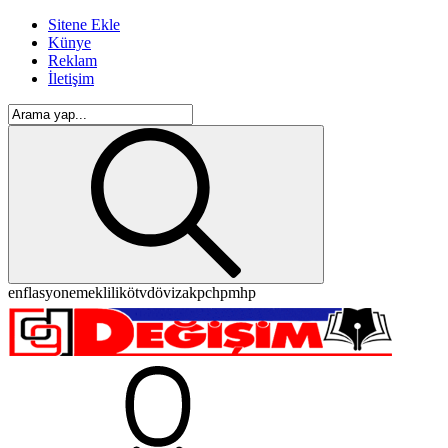
Sitene Ekle
Künye
Reklam
İletişim
enflasyon
emeklilik
ötv
döviz
akp
chp
mhp