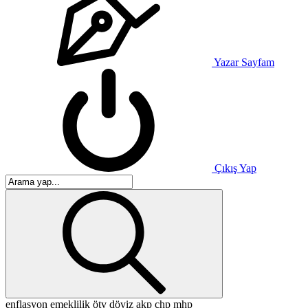
Yazar Sayfam
Çıkış Yap
enflasyon
emeklilik
ötv
döviz
akp
chp
mhp