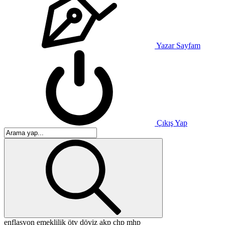
Yazar Sayfam
Çıkış Yap
enflasyon
emeklilik
ötv
döviz
akp
chp
mhp