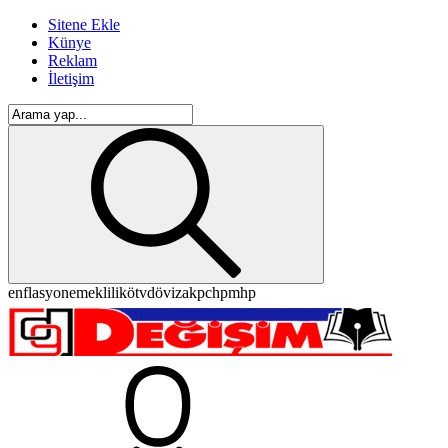
Sitene Ekle
Künye
Reklam
İletişim
enflasyon
emeklilik
ötv
döviz
akp
chp
mhp