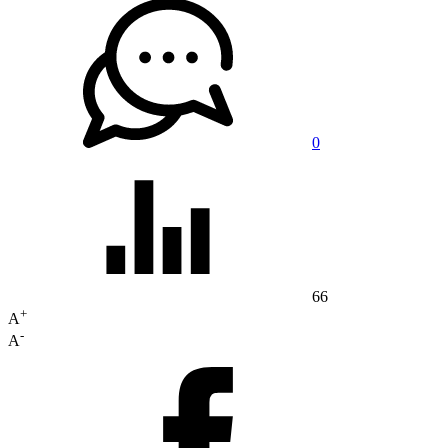
0
66
+
A
-
A