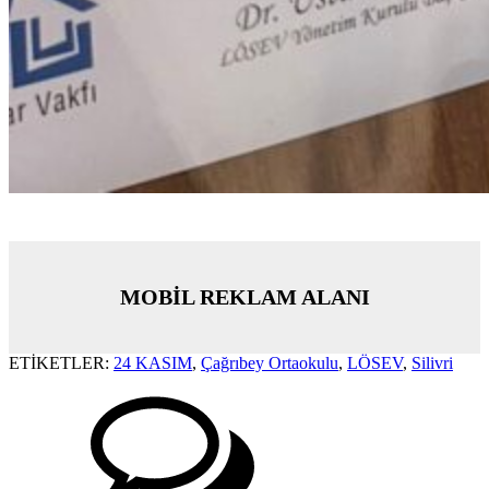
MOBİL REKLAM ALANI
ETİKETLER:
24 KASIM
,
Çağrıbey Ortaokulu
,
LÖSEV
,
Silivri