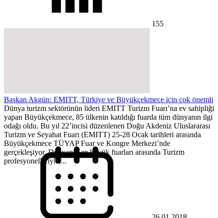
155
Başkan Akgün: EMITT, Türkiye ve Büyükçekmece için çok önemli
Dünya turizm sektörünün lideri EMITT Turizm Fuarı’na ev sahipliği
yapan Büyükçekmece, 85 ülkenin katıldığı fuarda tüm dünyanın ilgi
odağı oldu. Bu yıl 22’incisi düzenlenen Doğu Akdeniz Uluslararası
Turizm ve Seyahat Fuarı (EMITT) 25-28 Ocak tarihleri arasında
Büyükçekmece TÜYAP Fuar ve Kongre Merkezi’nde
gerçekleşiyor. Dünyanın en büyük fuarları arasında Turizm
profesyonelleriyle,...
26.01.2018