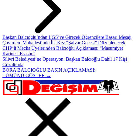
Başkan Balcıoğlu’ndan LGS’ye Girecek Öğrencilere Başarı Mesajı
Çayırdere Mahallesi’nde İlk Kez “Şalvar Gecesi” Düzenlenecek
CHP’li Meclis Üyelerinden Balcıoğlu Açıklaması: “Masumiyet
Karinesi Esastır”
Silivri Belediyesi’ne Operasyon: Başkan Balcıoğlu Dahil 17 Kişi
Gözaltında
BORA BALCIOĞLU BASIN AÇIKLAMASI:
TÜMÜNÜ GÖSTER →