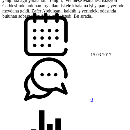
yangında ağır yaralandı. Yangın, Velimeşe Mahallesi İstasyon
Caddesi’nde bulunan inşaatlara iskele kiralama işi yapan iş yerinde
meydana geldi. Zafer Abdulgani, kaldığı iş yerindeki odasında
bulunan sobayı tiner ile yakmak istedi. Bu sırada...
15.03.2017
0