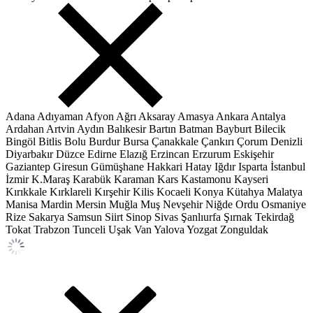
Adana
Adıyaman
Afyon
Ağrı
Aksaray
Amasya
Ankara
Antalya
Ardahan
Artvin
Aydın
Balıkesir
Bartın
Batman
Bayburt
Bilecik
Bingöl
Bitlis
Bolu
Burdur
Bursa
Çanakkale
Çankırı
Çorum
Denizli
Diyarbakır
Düzce
Edirne
Elazığ
Erzincan
Erzurum
Eskişehir
Gaziantep
Giresun
Gümüşhane
Hakkari
Hatay
Iğdır
Isparta
İstanbul
İzmir
K.Maraş
Karabük
Karaman
Kars
Kastamonu
Kayseri
Kırıkkale
Kırklareli
Kırşehir
Kilis
Kocaeli
Konya
Kütahya
Malatya
Manisa
Mardin
Mersin
Muğla
Muş
Nevşehir
Niğde
Ordu
Osmaniye
Rize
Sakarya
Samsun
Siirt
Sinop
Sivas
Şanlıurfa
Şırnak
Tekirdağ
Tokat
Trabzon
Tunceli
Uşak
Van
Yalova
Yozgat
Zonguldak