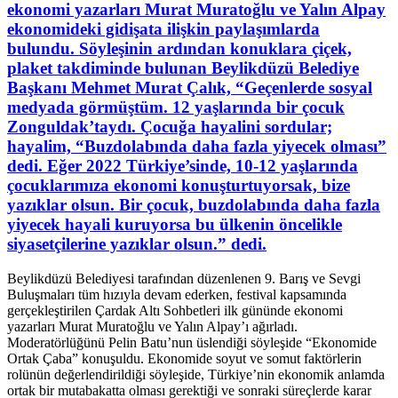
ekonomi yazarları Murat Muratoğlu ve Yalın Alpay
ekonomideki gidişata ilişkin paylaşımlarda
bulundu. Söyleşinin ardından konuklara çiçek,
plaket takdiminde bulunan Beylikdüzü Belediye
Başkanı Mehmet Murat Çalık, “Geçenlerde sosyal
medyada görmüştüm. 12 yaşlarında bir çocuk
Zonguldak’taydı. Çocuğa hayalini sordular;
hayalim, “Buzdolabında daha fazla yiyecek olması”
dedi. Eğer 2022 Türkiye’sinde, 10-12 yaşlarında
çocuklarımıza ekonomi konuşturtuyorsak, bize
yazıklar olsun. Bir çocuk, buzdolabında daha fazla
yiyecek hayali kuruyorsa bu ülkenin öncelikle
siyasetçilerine yazıklar olsun.” dedi.
Beylikdüzü Belediyesi tarafından düzenlenen 9. Barış ve Sevgi
Buluşmaları tüm hızıyla devam ederken, festival kapsamında
gerçekleştirilen Çardak Altı Sohbetleri ilk gününde ekonomi
yazarları Murat Muratoğlu ve Yalın Alpay’ı ağırladı.
Moderatörlüğünü Pelin Batu’nun üslendiği söyleşide “Ekonomide
Ortak Çaba” konuşuldu. Ekonomide soyut ve somut faktörlerin
rolünün değerlendirildiği söyleşide, Türkiye’nin ekonomik anlamda
ortak bir mutabakatta olması gerektiği ve sonraki süreçlerde karar