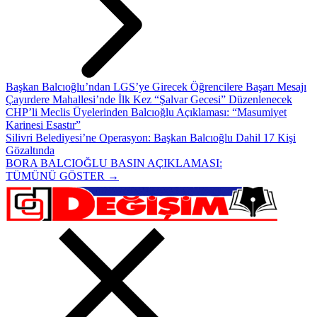
Başkan Balcıoğlu’ndan LGS’ye Girecek Öğrencilere Başarı Mesajı
Çayırdere Mahallesi’nde İlk Kez “Şalvar Gecesi” Düzenlenecek
CHP’li Meclis Üyelerinden Balcıoğlu Açıklaması: “Masumiyet
Karinesi Esastır”
Silivri Belediyesi’ne Operasyon: Başkan Balcıoğlu Dahil 17 Kişi
Gözaltında
BORA BALCIOĞLU BASIN AÇIKLAMASI:
TÜMÜNÜ GÖSTER →