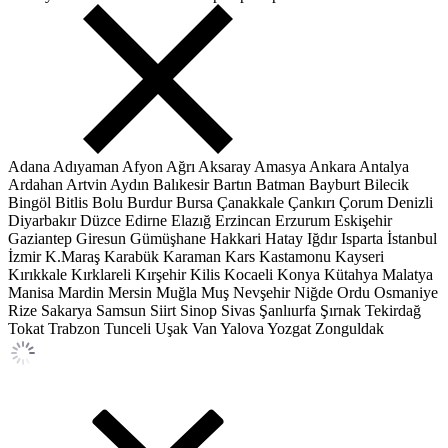
Adana
Adıyaman
Afyon
Ağrı
Aksaray
Amasya
Ankara
Antalya
Ardahan
Artvin
Aydın
Balıkesir
Bartın
Batman
Bayburt
Bilecik
Bingöl
Bitlis
Bolu
Burdur
Bursa
Çanakkale
Çankırı
Çorum
Denizli
Diyarbakır
Düzce
Edirne
Elazığ
Erzincan
Erzurum
Eskişehir
Gaziantep
Giresun
Gümüşhane
Hakkari
Hatay
Iğdır
Isparta
İstanbul
İzmir
K.Maraş
Karabük
Karaman
Kars
Kastamonu
Kayseri
Kırıkkale
Kırklareli
Kırşehir
Kilis
Kocaeli
Konya
Kütahya
Malatya
Manisa
Mardin
Mersin
Muğla
Muş
Nevşehir
Niğde
Ordu
Osmaniye
Rize
Sakarya
Samsun
Siirt
Sinop
Sivas
Şanlıurfa
Şırnak
Tekirdağ
Tokat
Trabzon
Tunceli
Uşak
Van
Yalova
Yozgat
Zonguldak