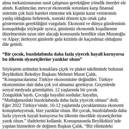
alma mekanizmasının nasıl çalışması gerektiğine yönelik öneriler ele
alındı. Katılımcılar, mevcut ekonomik sorunlara karşı finansal
sistemin çok hızlı hareket etmesine tek kişinin karar vermesinin
yanlış olduğunu belirterek, sonraki dönem için ortak çaba
göstermenin gerekliliğini vurguladı. Ekonomi ve dünya gündeminin
konuşulduğu söyleşide ayrıca, günümüz ekonomik koşullarının
düzelmesinin uzun süre alacağı konusunda hemfikir olan Muratoğlu
ve Alpay; ilerleyen günlerde gıda krizinin de kaçınılmaz olduğunu
dile getirdi.
“Bir çocuk, buzdolabında daha fazla yiyecek hayali kuruyorsa
bu ülkenin siyasetçilerine yazıklar olsun”
Söyleşinin ardından konuklara çiçek ve plaket takdiminde bulunan
Beylikdüzü Belediye Başkanı Mehmet Murat Çalık,
“Konuşmacılarımız Türkiye ekonomisine değindiler. Türkiye
ekonomisine dair daha çok yol almamız gerekiyor. Geçenlerde
sosyal medyada görmüştüm. 12 yaşlarında bir çocuk
Zonguldak’taydı. Çocuğa hayalini sordular; hayalim,
“Mutfağımızdaki buzdolabında daha fazla yiyecek olması” dedi.
Eğer 2022 Türkiye’sinde, 10-12 yaşlarında çocuklarımıza ekonomi
konuşturtuyorsak, bize yazıklar olsun. Bir çocuk, buzdolabında daha
fazla yiyecek hayali kuruyorsa bu ülkenin öncelikle siyasetçilerine
yazık olsun.” ifadelerini kullandı. Konuşmasında Beylikdüzü’nde
yapılan hizmetlere de değinen Başkan Çalık, “Biz elimizdeki