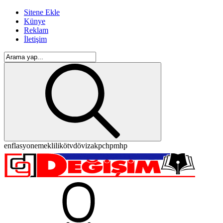
Sitene Ekle
Künye
Reklam
İletişim
enflasyon
emeklilik
ötv
döviz
akp
chp
mhp