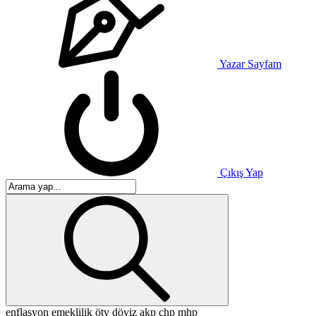
Yazar Sayfam
Çıkış Yap
enflasyon
emeklilik
ötv
döviz
akp
chp
mhp