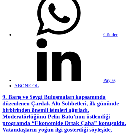
Gönder
Paylaş
ABONE OL
9. Barış ve Sevgi Buluşmaları kapsamında
düzenlenen Çardak Altı Sohbetleri, ilk gününde
birbirinden önemli isimleri ağırladı.
Moderatörlüğünü Pelin Batu’nun üstlendiği
programda “Ekonomide Ortak Çaba” konuşuldu.
Vatandaşların yoğun ilgi gösterdiği söyleşide,