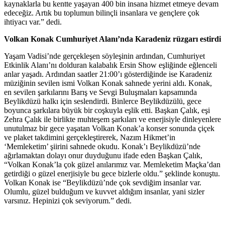
kaynaklarla bu kentte yaşayan 400 bin insana hizmet etmeye devam
edeceğiz. Artık bu toplumun bilinçli insanlara ve gençlere çok
ihtiyacı var.” dedi.
Volkan Konak Cumhuriyet Alanı’nda Karadeniz rüzgarı estirdi
Yaşam Vadisi’nde gerçekleşen söyleşinin ardından, Cumhuriyet
Etkinlik Alanı’nı dolduran kalabalık Ersin Show eşliğinde eğlenceli
anlar yaşadı. Ardından saatler 21:00’ı gösterdiğinde ise Karadeniz
müziğinin sevilen ismi Volkan Konak sahnede yerini aldı. Konak,
en sevilen şarkılarını Barış ve Sevgi Buluşmaları kapsamında
Beylikdüzü halkı için seslendirdi. Binlerce Beylikdüzülü, gece
boyunca şarkılara büyük bir coşkuyla eşlik etti. Başkan Çalık, eşi
Zehra Çalık ile birlikte muhteşem şarkıları ve enerjisiyle dinleyenlere
unutulmaz bir gece yaşatan Volkan Konak’a konser sonunda çiçek
ve plaket takdimini gerçekleştirerek, Nazım Hikmet’in
‘Memleketim’ şiirini sahnede okudu. Konak’ı Beylikdüzü’nde
ağırlamaktan dolayı onur duyduğunu ifade eden Başkan Çalık,
“Volkan Konak’la çok güzel anılarımız var. Memleketim Maçka’dan
getirdiği o güzel enerjisiyle bu gece bizlerle oldu.” şeklinde konuştu.
Volkan Konak ise “Beylikdüzü’nde çok sevdiğim insanlar var.
Olumlu, güzel bulduğum ve kuvvet aldığım insanlar, yani sizler
varsınız. Hepinizi çok seviyorum.” dedi.