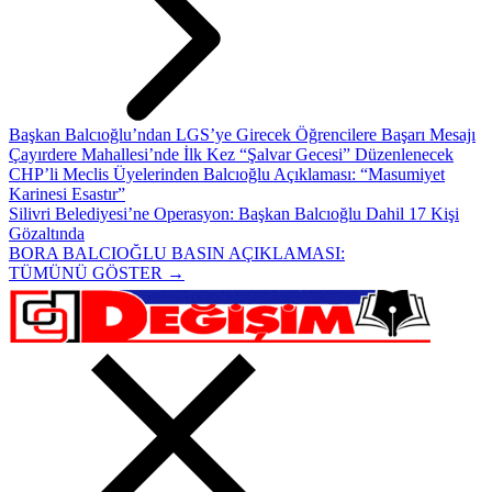
Başkan Balcıoğlu’ndan LGS’ye Girecek Öğrencilere Başarı Mesajı
Çayırdere Mahallesi’nde İlk Kez “Şalvar Gecesi” Düzenlenecek
CHP’li Meclis Üyelerinden Balcıoğlu Açıklaması: “Masumiyet
Karinesi Esastır”
Silivri Belediyesi’ne Operasyon: Başkan Balcıoğlu Dahil 17 Kişi
Gözaltında
BORA BALCIOĞLU BASIN AÇIKLAMASI:
TÜMÜNÜ GÖSTER →