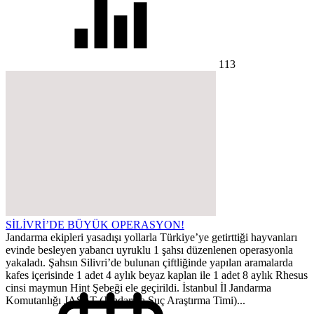
113
SİLİVRİ’DE BÜYÜK OPERASYON!
Jandarma ekipleri yasadışı yollarla Türkiye’ye getirttiği hayvanları
evinde besleyen yabancı uyruklu 1 şahsı düzenlenen operasyonla
yakaladı. Şahsın Silivri’de bulunan çiftliğinde yapılan aramalarda
kafes içerisinde 1 adet 4 aylık beyaz kaplan ile 1 adet 8 aylık Rhesus
cinsi maymun Hint Şebeği ele geçirildi. İstanbul İl Jandarma
Komutanlığı JASAT (Jandarma Suç Araştırma Timi)...