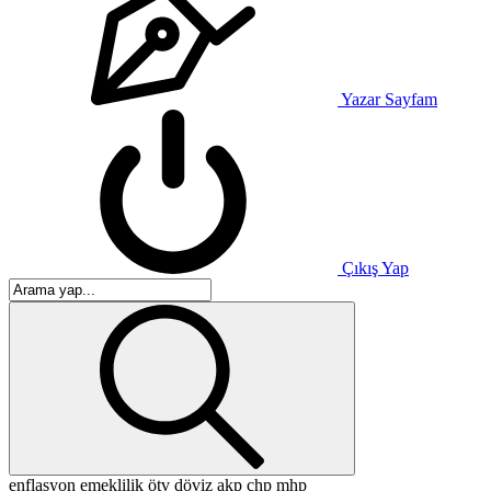
Yazar Sayfam
Çıkış Yap
enflasyon
emeklilik
ötv
döviz
akp
chp
mhp