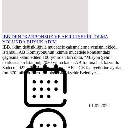
İBB’DEN “KARBONSUZ VE AKILLI ŞEHİR” OLMA
YOLUNDA BÜYÜK ADIM
İBB, iklim değişikliğiyle mücadele çalışmalarına yenisini ekledi.
İstanbul, AB Komisyonunun iklimle mücadele konusundaki
çağrısına kabul edilen 100 şehirden biri oldu. “Misyon Şehri”
markası alan İstanbul, 2030 yılına kadar AB fonuna hak kazandı.
Sadece 2022 – 2023 yılları arasında AR – GE faaliyetlerine ayrılan
fon 370 milyon Euro. İstanbul Büyükşehir Belediyesi...
01.05.2022