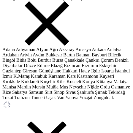
Adana
Adıyaman
Afyon
Ağrı
Aksaray
Amasya
Ankara
Antalya
Ardahan
Artvin
Aydın
Balıkesir
Bartın
Batman
Bayburt
Bilecik
Bingöl
Bitlis
Bolu
Burdur
Bursa
Çanakkale
Çankırı
Çorum
Denizli
Diyarbakır
Düzce
Edirne
Elazığ
Erzincan
Erzurum
Eskişehir
Gaziantep
Giresun
Gümüşhane
Hakkari
Hatay
Iğdır
Isparta
İstanbul
İzmir
K.Maraş
Karabük
Karaman
Kars
Kastamonu
Kayseri
Kırıkkale
Kırklareli
Kırşehir
Kilis
Kocaeli
Konya
Kütahya
Malatya
Manisa
Mardin
Mersin
Muğla
Muş
Nevşehir
Niğde
Ordu
Osmaniye
Rize
Sakarya
Samsun
Siirt
Sinop
Sivas
Şanlıurfa
Şırnak
Tekirdağ
Tokat
Trabzon
Tunceli
Uşak
Van
Yalova
Yozgat
Zonguldak