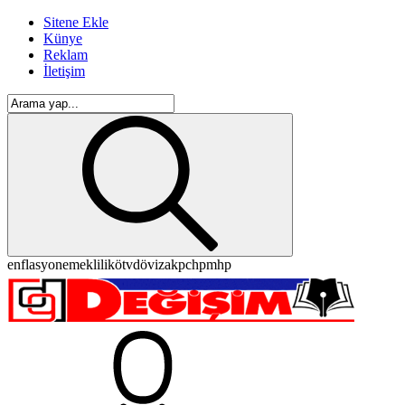
Sitene Ekle
Künye
Reklam
İletişim
enflasyon
emeklilik
ötv
döviz
akp
chp
mhp