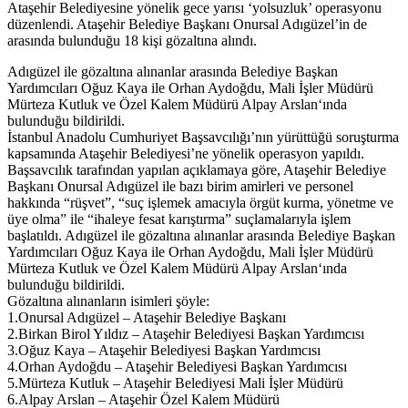
Ataşehir Belediyesine yönelik gece yarısı ‘yolsuzluk’ operasyonu
düzenlendi. Ataşehir Belediye Başkanı Onursal Adıgüzel’in de
arasında bulunduğu 18 kişi gözaltına alındı.
Adıgüzel ile gözaltına alınanlar arasında Belediye Başkan
Yardımcıları Oğuz Kaya ile Orhan Aydoğdu, Mali İşler Müdürü
Mürteza Kutluk ve Özel Kalem Müdürü Alpay Arslan‘ında
bulunduğu bildirildi.
İstanbul Anadolu Cumhuriyet Başsavcılığı’nın yürüttüğü soruşturma
kapsamında Ataşehir Belediyesi’ne yönelik operasyon yapıldı.
Başsavcılık tarafından yapılan açıklamaya göre, Ataşehir Belediye
Başkanı Onursal Adıgüzel ile bazı birim amirleri ve personel
hakkında “rüşvet”, “suç işlemek amacıyla örgüt kurma, yönetme ve
üye olma” ile “ihaleye fesat karıştırma” suçlamalarıyla işlem
başlatıldı. Adıgüzel ile gözaltına alınanlar arasında Belediye Başkan
Yardımcıları Oğuz Kaya ile Orhan Aydoğdu, Mali İşler Müdürü
Mürteza Kutluk ve Özel Kalem Müdürü Alpay Arslan‘ında
bulunduğu bildirildi.
Gözaltına alınanların isimleri şöyle:
1.Onursal Adıgüzel – Ataşehir Belediye Başkanı
2.Birkan Birol Yıldız – Ataşehir Belediyesi Başkan Yardımcısı
3.Oğuz Kaya – Ataşehir Belediyesi Başkan Yardımcısı
4.Orhan Aydoğdu – Ataşehir Belediyesi Başkan Yardımcısı
5.Mürteza Kutluk – Ataşehir Belediyesi Mali İşler Müdürü
6.Alpay Arslan – Ataşehir Özel Kalem Müdürü