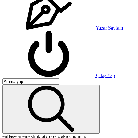
Yazar Sayfam
Çıkış Yap
enflasyon
emeklilik
ötv
döviz
akp
chp
mhp