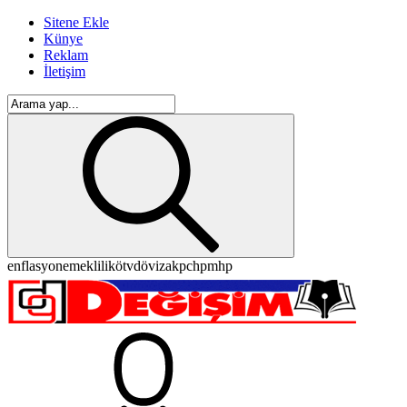
Sitene Ekle
Künye
Reklam
İletişim
enflasyon
emeklilik
ötv
döviz
akp
chp
mhp