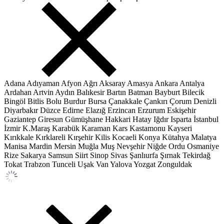
Adana
Adıyaman
Afyon
Ağrı
Aksaray
Amasya
Ankara
Antalya
Ardahan
Artvin
Aydın
Balıkesir
Bartın
Batman
Bayburt
Bilecik
Bingöl
Bitlis
Bolu
Burdur
Bursa
Çanakkale
Çankırı
Çorum
Denizli
Diyarbakır
Düzce
Edirne
Elazığ
Erzincan
Erzurum
Eskişehir
Gaziantep
Giresun
Gümüşhane
Hakkari
Hatay
Iğdır
Isparta
İstanbul
İzmir
K.Maraş
Karabük
Karaman
Kars
Kastamonu
Kayseri
Kırıkkale
Kırklareli
Kırşehir
Kilis
Kocaeli
Konya
Kütahya
Malatya
Manisa
Mardin
Mersin
Muğla
Muş
Nevşehir
Niğde
Ordu
Osmaniye
Rize
Sakarya
Samsun
Siirt
Sinop
Sivas
Şanlıurfa
Şırnak
Tekirdağ
Tokat
Trabzon
Tunceli
Uşak
Van
Yalova
Yozgat
Zonguldak