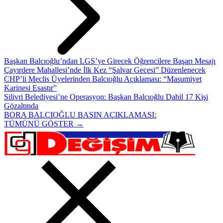
Başkan Balcıoğlu’ndan LGS’ye Girecek Öğrencilere Başarı Mesajı
Çayırdere Mahallesi’nde İlk Kez “Şalvar Gecesi” Düzenlenecek
CHP’li Meclis Üyelerinden Balcıoğlu Açıklaması: “Masumiyet
Karinesi Esastır”
Silivri Belediyesi’ne Operasyon: Başkan Balcıoğlu Dahil 17 Kişi
Gözaltında
BORA BALCIOĞLU BASIN AÇIKLAMASI:
TÜMÜNÜ GÖSTER →