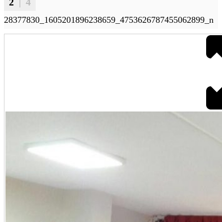
2
| 4
28377830_1605201896238659_4753626787455062899_n