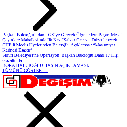
Başkan Balcıoğlu’ndan LGS’ye Girecek Öğrencilere Başarı Mesajı
Çayırdere Mahallesi’nde İlk Kez “Şalvar Gecesi” Düzenlenecek
CHP’li Meclis Üyelerinden Balcıoğlu Açıklaması: “Masumiyet
Karinesi Esastır”
Silivri Belediyesi’ne Operasyon: Başkan Balcıoğlu Dahil 17 Kişi
Gözaltında
BORA BALCIOĞLU BASIN AÇIKLAMASI:
TÜMÜNÜ GÖSTER →