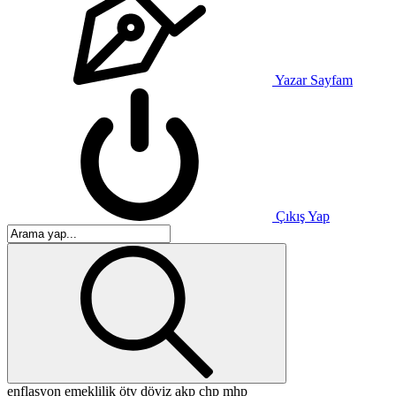
Yazar Sayfam
Çıkış Yap
enflasyon
emeklilik
ötv
döviz
akp
chp
mhp