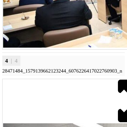
4
| 4
28471484_1579139662123244_6076226417022760903_n