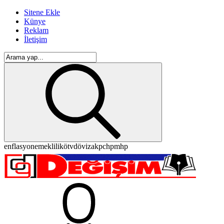
Sitene Ekle
Künye
Reklam
İletişim
enflasyon
emeklilik
ötv
döviz
akp
chp
mhp