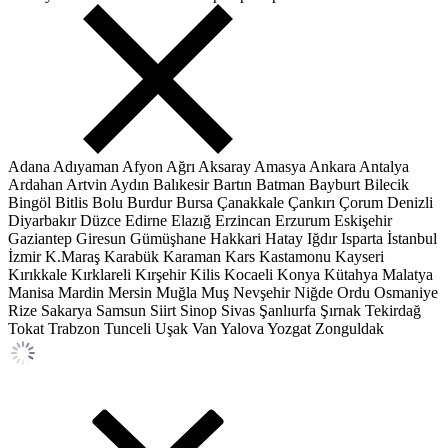
Adana
Adıyaman
Afyon
Ağrı
Aksaray
Amasya
Ankara
Antalya
Ardahan
Artvin
Aydın
Balıkesir
Bartın
Batman
Bayburt
Bilecik
Bingöl
Bitlis
Bolu
Burdur
Bursa
Çanakkale
Çankırı
Çorum
Denizli
Diyarbakır
Düzce
Edirne
Elazığ
Erzincan
Erzurum
Eskişehir
Gaziantep
Giresun
Gümüşhane
Hakkari
Hatay
Iğdır
Isparta
İstanbul
İzmir
K.Maraş
Karabük
Karaman
Kars
Kastamonu
Kayseri
Kırıkkale
Kırklareli
Kırşehir
Kilis
Kocaeli
Konya
Kütahya
Malatya
Manisa
Mardin
Mersin
Muğla
Muş
Nevşehir
Niğde
Ordu
Osmaniye
Rize
Sakarya
Samsun
Siirt
Sinop
Sivas
Şanlıurfa
Şırnak
Tekirdağ
Tokat
Trabzon
Tunceli
Uşak
Van
Yalova
Yozgat
Zonguldak