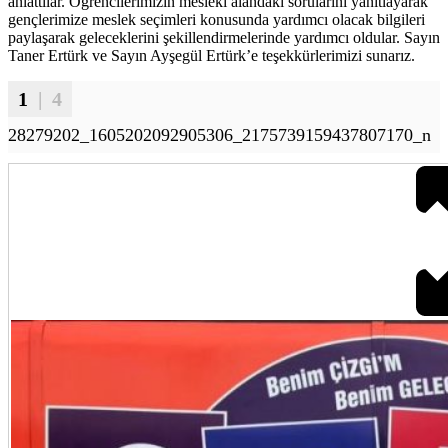
anlattılar. Öğrencilerimizin mesleki alandaki sorularını yanıtlayarak
gençlerimize meslek seçimleri konusunda yardımcı olacak bilgileri
paylaşarak geleceklerini şekillendirmelerinde yardımcı oldular. Sayın
Taner Ertürk ve Sayın Ayşegül Ertürk’e teşekkürlerimizi sunarız.
1
| 4
28279202_1605202092905306_2175739159437807170_n