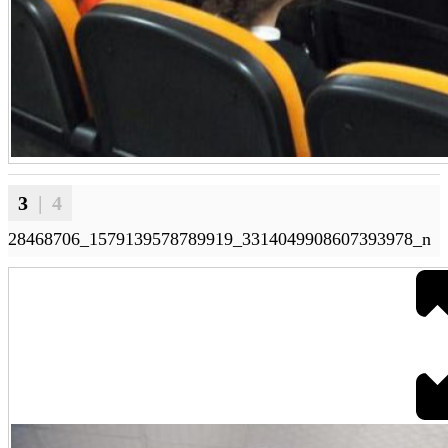
3
| 4
28468706_1579139578789919_3314049908607393978_n