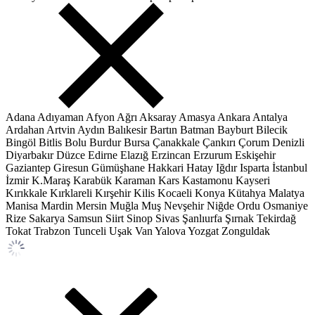
Adana
Adıyaman
Afyon
Ağrı
Aksaray
Amasya
Ankara
Antalya
Ardahan
Artvin
Aydın
Balıkesir
Bartın
Batman
Bayburt
Bilecik
Bingöl
Bitlis
Bolu
Burdur
Bursa
Çanakkale
Çankırı
Çorum
Denizli
Diyarbakır
Düzce
Edirne
Elazığ
Erzincan
Erzurum
Eskişehir
Gaziantep
Giresun
Gümüşhane
Hakkari
Hatay
Iğdır
Isparta
İstanbul
İzmir
K.Maraş
Karabük
Karaman
Kars
Kastamonu
Kayseri
Kırıkkale
Kırklareli
Kırşehir
Kilis
Kocaeli
Konya
Kütahya
Malatya
Manisa
Mardin
Mersin
Muğla
Muş
Nevşehir
Niğde
Ordu
Osmaniye
Rize
Sakarya
Samsun
Siirt
Sinop
Sivas
Şanlıurfa
Şırnak
Tekirdağ
Tokat
Trabzon
Tunceli
Uşak
Van
Yalova
Yozgat
Zonguldak