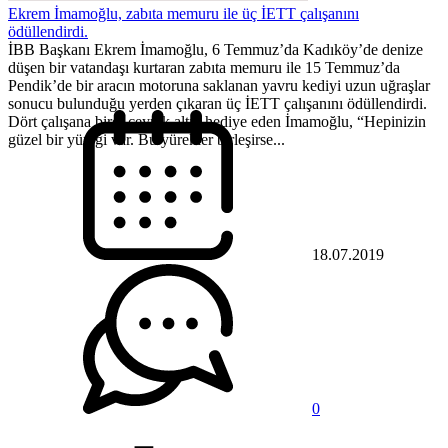
Ekrem İmamoğlu, zabıta memuru ile üç İETT çalışanını
ödüllendirdi.
İBB Başkanı Ekrem İmamoğlu, 6 Temmuz’da Kadıköy’de denize
düşen bir vatandaşı kurtaran zabıta memuru ile 15 Temmuz’da
Pendik’de bir aracın motoruna saklanan yavru kediyi uzun uğraşlar
sonucu bulunduğu yerden çıkaran üç İETT çalışanını ödüllendirdi.
Dört çalışana birer çeyrek altın hediye eden İmamoğlu, “Hepinizin
güzel bir yüreği var. Bu yürekler birleşirse...
18.07.2019
0