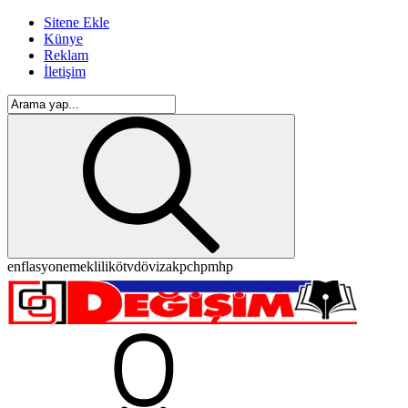
Sitene Ekle
Künye
Reklam
İletişim
enflasyon
emeklilik
ötv
döviz
akp
chp
mhp