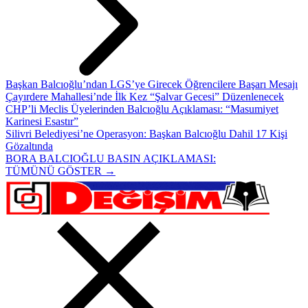
Başkan Balcıoğlu’ndan LGS’ye Girecek Öğrencilere Başarı Mesajı
Çayırdere Mahallesi’nde İlk Kez “Şalvar Gecesi” Düzenlenecek
CHP’li Meclis Üyelerinden Balcıoğlu Açıklaması: “Masumiyet
Karinesi Esastır”
Silivri Belediyesi’ne Operasyon: Başkan Balcıoğlu Dahil 17 Kişi
Gözaltında
BORA BALCIOĞLU BASIN AÇIKLAMASI:
TÜMÜNÜ GÖSTER →