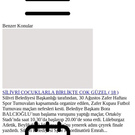
Benzer Konular
SİLİVRİ ÇOCUKLARLA BİRLİKTE ÇOK GÜZEL ( 18 )
Silivri Belediyesi Başkanlığı tarafından, 30 Ağustos Zafer Haftası
Spor Turnuvaları kapsamında organize edilen, Zafer Kupası Futbol
Turnuvası maçları nefesleri kesti. Belediye Başkanı Bora
BALCIOĞLU’nun başlama vuruşunu yaptığı maçlar, Ortaköy
Stadı’nda saat 10.30’da başlayıp 20.00’de sona erdi. Lüleburgaz
Atletik, Beylikdüzü İdmanyurdu’nu yenerek adını çeyrek finale
yazdırdı. Silivri Belediyesi Spor Koordinatörü Emrah...