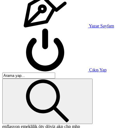
Yazar Sayfam
Çıkış Yap
enflasyon
emeklilik
ötv
döviz
akp
chp
mhp