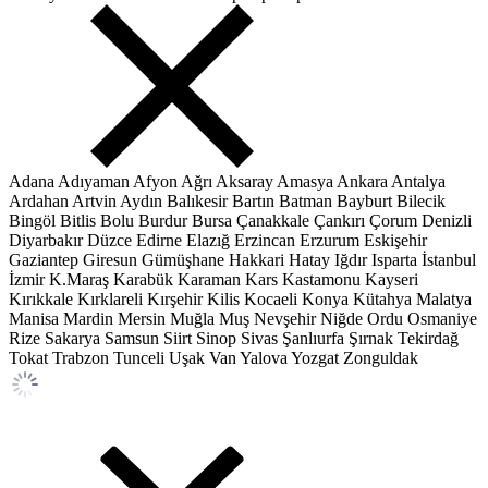
Adana
Adıyaman
Afyon
Ağrı
Aksaray
Amasya
Ankara
Antalya
Ardahan
Artvin
Aydın
Balıkesir
Bartın
Batman
Bayburt
Bilecik
Bingöl
Bitlis
Bolu
Burdur
Bursa
Çanakkale
Çankırı
Çorum
Denizli
Diyarbakır
Düzce
Edirne
Elazığ
Erzincan
Erzurum
Eskişehir
Gaziantep
Giresun
Gümüşhane
Hakkari
Hatay
Iğdır
Isparta
İstanbul
İzmir
K.Maraş
Karabük
Karaman
Kars
Kastamonu
Kayseri
Kırıkkale
Kırklareli
Kırşehir
Kilis
Kocaeli
Konya
Kütahya
Malatya
Manisa
Mardin
Mersin
Muğla
Muş
Nevşehir
Niğde
Ordu
Osmaniye
Rize
Sakarya
Samsun
Siirt
Sinop
Sivas
Şanlıurfa
Şırnak
Tekirdağ
Tokat
Trabzon
Tunceli
Uşak
Van
Yalova
Yozgat
Zonguldak