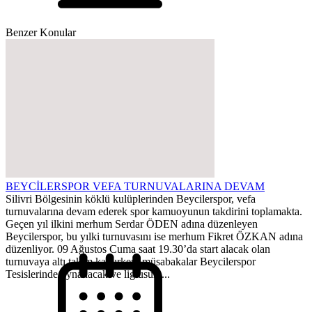
Benzer Konular
BEYCİLERSPOR VEFA TURNUVALARINA DEVAM
Silivri Bölgesinin köklü kulüplerinden Beycilerspor, vefa
turnuvalarına devam ederek spor kamuoyunun takdirini toplamakta.
Geçen yıl ilkini merhum Serdar ÖDEN adına düzenleyen
Beycilerspor, bu yılki turnuvasını ise merhum Fikret ÖZKAN adına
düzenliyor. 09 Ağustos Cuma saat 19.30’da start alacak olan
turnuvaya altı takım katılırken, müsabakalar Beycilerspor
Tesislerinde oynanacak ve lig usulü...