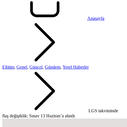
Anasayfa
Eğitim
,
Genel
,
Güncel
,
Gündem
,
Yerel Haberler
LGS takviminde
flaş değişiklik: Sınav 13 Haziran’a alındı