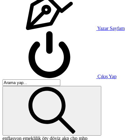
Yazar Sayfam
Çıkış Yap
enflasyon
emeklilik
ötv
döviz
akp
chp
mhp