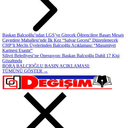
Başkan Balcıoğlu’ndan LGS’ye Girecek Öğrencilere Başarı Mesajı
Çayırdere Mahallesi’nde İlk Kez “Şalvar Gecesi” Düzenlenecek
CHP’li Meclis Üyelerinden Balcıoğlu Açıklaması: “Masumiyet
Karinesi Esastır”
Silivri Belediyesi’ne Operasyon: Başkan Balcıoğlu Dahil 17 Kişi
Gözaltında
BORA BALCIOĞLU BASIN AÇIKLAMASI:
TÜMÜNÜ GÖSTER →