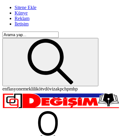
Sitene Ekle
Künye
Reklam
İletişim
enflasyon
emeklilik
ötv
döviz
akp
chp
mhp