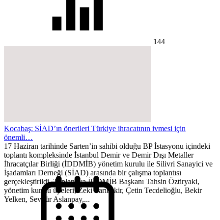
144
Kocabaş: SİAD’ın önerileri Türkiye ihracatının ivmesi için
önemli…
17 Haziran tarihinde Sarten’in sahibi olduğu BP İstasyonu içindeki
toplantı kompleksinde İstanbul Demir ve Demir Dışı Metaller
İhracatçılar Birliği (İDDMİB) yönetim kurulu ile Silivri Sanayici ve
İşadamları Derneği (SİAD) arasında bir çalışma toplantısı
gerçekleştirildi. Toplantıya İDDMİB Başkanı Tahsin Öztiryaki,
yönetim kurulu üyeleri; Zeki Sarıbekir, Çetin Tecdelioğlu, Bekir
Yelken, Sevgür Aslanpay,...