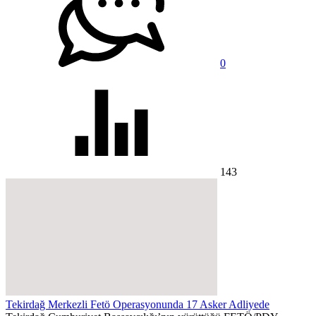
0
143
Tekirdağ Merkezli Fetö Operasyonunda 17 Asker Adliyede