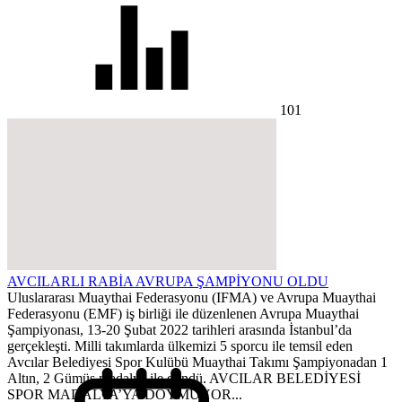
101
AVCILARLI RABİA AVRUPA ŞAMPİYONU OLDU
Uluslararası Muaythai Federasyonu (IFMA) ve Avrupa Muaythai
Federasyonu (EMF) iş birliği ile düzenlenen Avrupa Muaythai
Şampiyonası, 13-20 Şubat 2022 tarihleri arasında İstanbul’da
gerçekleşti. Milli takımlarda ülkemizi 5 sporcu ile temsil eden
Avcılar Belediyesi Spor Kulübü Muaythai Takımı Şampiyonadan 1
Altın, 2 Gümüş madalya ile döndü. AVCILAR BELEDİYESİ
SPOR MADALYA’YA DOYMUYOR...