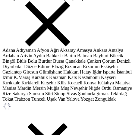
Adana
Adıyaman
Afyon
Ağrı
Aksaray
Amasya
Ankara
Antalya
Ardahan
Artvin
Aydın
Balıkesir
Bartın
Batman
Bayburt
Bilecik
Bingöl
Bitlis
Bolu
Burdur
Bursa
Çanakkale
Çankırı
Çorum
Denizli
Diyarbakır
Düzce
Edirne
Elazığ
Erzincan
Erzurum
Eskişehir
Gaziantep
Giresun
Gümüşhane
Hakkari
Hatay
Iğdır
Isparta
İstanbul
İzmir
K.Maraş
Karabük
Karaman
Kars
Kastamonu
Kayseri
Kırıkkale
Kırklareli
Kırşehir
Kilis
Kocaeli
Konya
Kütahya
Malatya
Manisa
Mardin
Mersin
Muğla
Muş
Nevşehir
Niğde
Ordu
Osmaniye
Rize
Sakarya
Samsun
Siirt
Sinop
Sivas
Şanlıurfa
Şırnak
Tekirdağ
Tokat
Trabzon
Tunceli
Uşak
Van
Yalova
Yozgat
Zonguldak