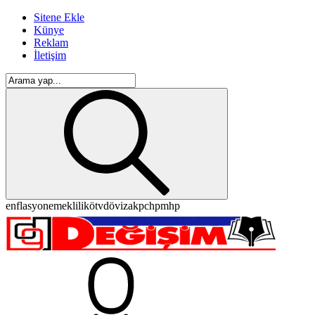
Sitene Ekle
Künye
Reklam
İletişim
enflasyon
emeklilik
ötv
döviz
akp
chp
mhp