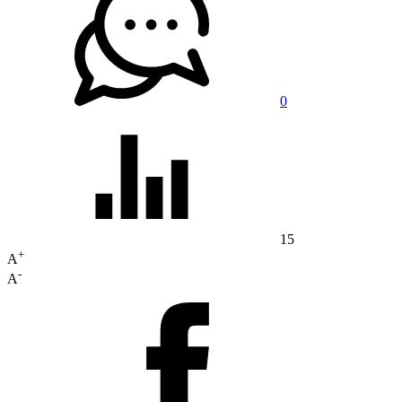
0
15
+
A
-
A