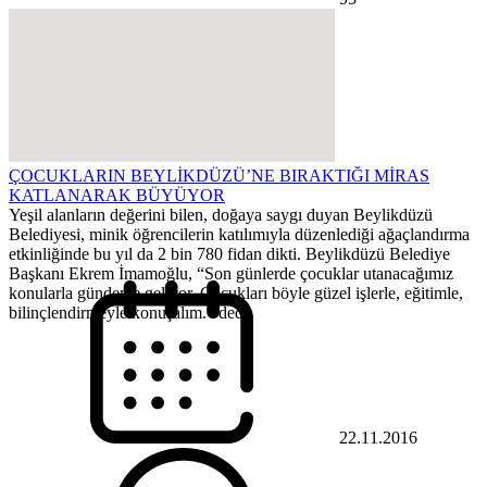
ÇOCUKLARIN BEYLİKDÜZÜ’NE BIRAKTIĞI MİRAS
KATLANARAK BÜYÜYOR
Yeşil alanların değerini bilen, doğaya saygı duyan Beylikdüzü
Belediyesi, minik öğrencilerin katılımıyla düzenlediği ağaçlandırma
etkinliğinde bu yıl da 2 bin 780 fidan dikti. Beylikdüzü Belediye
Başkanı Ekrem İmamoğlu, “Son günlerde çocuklar utanacağımız
konularla gündeme geliyor. Çocukları böyle güzel işlerle, eğitimle,
bilinçlendirmeyle konuşalım.” dedi.
22.11.2016