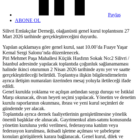
Paylaş
ABONE OL
Silivri Emlakçılar Derneği, olağanüstü genel kurul toplantısını 27
Mart 2026 tarihinde gerçekleştireceğini duyurdu.
Yapılan açıklamaya göre genel kurul, saat 10.00’da Fuaye Yaşar
Kemal Sergi Salonu’nda düzenlenecek.
Piri Mehmet Paşa Mahallesi Küçük Hasfırın Sokak No:2 Silivri /
İstanbul adresinde yapılacak toplantıda çoğunluk sağlanamaması
halinde ikinci oturumun 2 Nisan 2026 tarihinde aynı yer ve saatte
gerçekleştirileceği belirtildi. Toplantıya ilişkin bilgilendirmelerin
ayrıca iletişim numaraları üzerinden mesaj yoluyla iletileceği ifade
edildi.
Genel kurulda yoklama ve açılışın ardından saygı duruşu ve İstiklal
Marşı okunacak, divan heyeti seçimi yapılacak. Yönetim ve denetim
kurulu raporlarının okunması, ibrası ve yeni kurul seçimleri de
gündemde yer alacak.
Toplantıda ayrıca dernek faaliyetlerinin genişletilmesine yönelik
önemli başlıklar ele alınacak. Gayrimenkul alım-satımı konusunda
yönetim kuruluna yetki verilmesi, federasyona katılım veya
federasyon kurulması, iktisadi işletme açılması ve şubeleşme
konuları görüşülerek karara bağlanacak. Genel kurul, dilek ve