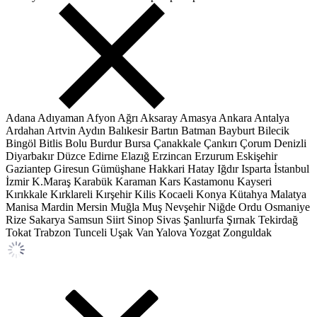
Adana
Adıyaman
Afyon
Ağrı
Aksaray
Amasya
Ankara
Antalya
Ardahan
Artvin
Aydın
Balıkesir
Bartın
Batman
Bayburt
Bilecik
Bingöl
Bitlis
Bolu
Burdur
Bursa
Çanakkale
Çankırı
Çorum
Denizli
Diyarbakır
Düzce
Edirne
Elazığ
Erzincan
Erzurum
Eskişehir
Gaziantep
Giresun
Gümüşhane
Hakkari
Hatay
Iğdır
Isparta
İstanbul
İzmir
K.Maraş
Karabük
Karaman
Kars
Kastamonu
Kayseri
Kırıkkale
Kırklareli
Kırşehir
Kilis
Kocaeli
Konya
Kütahya
Malatya
Manisa
Mardin
Mersin
Muğla
Muş
Nevşehir
Niğde
Ordu
Osmaniye
Rize
Sakarya
Samsun
Siirt
Sinop
Sivas
Şanlıurfa
Şırnak
Tekirdağ
Tokat
Trabzon
Tunceli
Uşak
Van
Yalova
Yozgat
Zonguldak