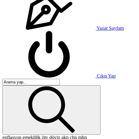
Yazar Sayfam
Çıkış Yap
enflasyon
emeklilik
ötv
döviz
akp
chp
mhp