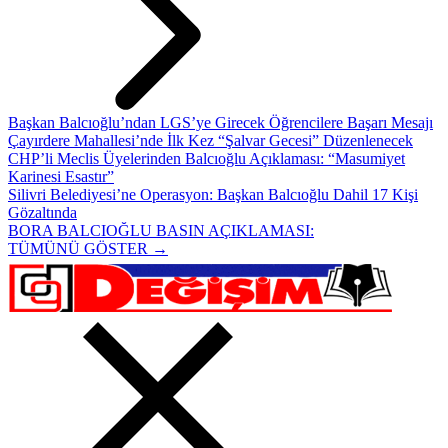
Başkan Balcıoğlu’ndan LGS’ye Girecek Öğrencilere Başarı Mesajı
Çayırdere Mahallesi’nde İlk Kez “Şalvar Gecesi” Düzenlenecek
CHP’li Meclis Üyelerinden Balcıoğlu Açıklaması: “Masumiyet
Karinesi Esastır”
Silivri Belediyesi’ne Operasyon: Başkan Balcıoğlu Dahil 17 Kişi
Gözaltında
BORA BALCIOĞLU BASIN AÇIKLAMASI:
TÜMÜNÜ GÖSTER →