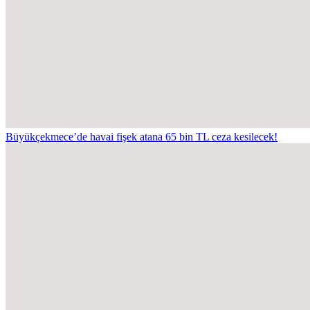
Büyükçekmece’de havai fişek atana 65 bin TL ceza kesilecek!