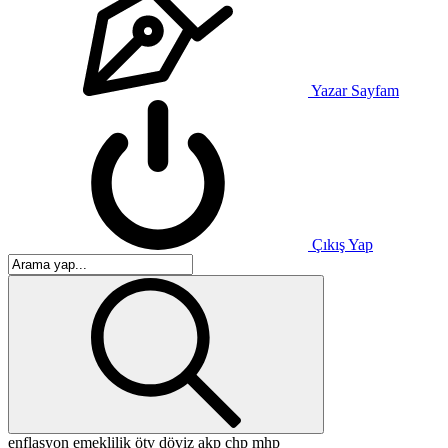
Yazar Sayfam
Çıkış Yap
enflasyon
emeklilik
ötv
döviz
akp
chp
mhp