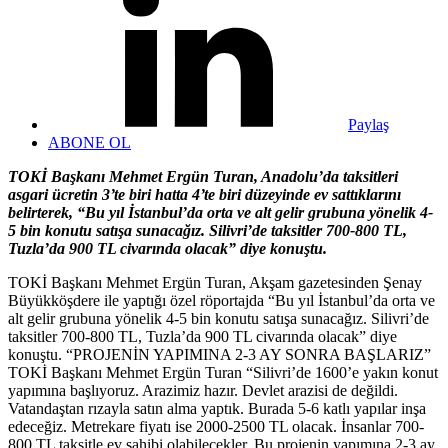
Paylaş
ABONE OL
TOKİ Başkanı Mehmet Ergün Turan, Anadolu’da taksitleri
asgari ücretin 3’te biri hatta 4’te biri düzeyinde ev sattıklarını
belirterek, “Bu yıl İstanbul’da orta ve alt gelir grubuna yönelik 4-
5 bin konutu satışa sunacağız. Silivri’de taksitler 700-800 TL,
Tuzla’da 900 TL civarında olacak” diye konuştu.
TOKİ Başkanı Mehmet Ergün Turan, Akşam gazetesinden Şenay
Büyükköşdere ile yaptığı özel röportajda “Bu yıl İstanbul’da orta ve
alt gelir grubuna yönelik 4-5 bin konutu satışa sunacağız. Silivri’de
taksitler 700-800 TL, Tuzla’da 900 TL civarında olacak” diye
konuştu. “PROJENİN YAPIMINA 2-3 AY SONRA BAŞLARIZ”
TOKİ Başkanı Mehmet Ergün Turan “Silivri’de 1600’e yakın konut
yapımına başlıyoruz. Arazimiz hazır. Devlet arazisi de değildi.
Vatandaştan rızayla satın alma yaptık. Burada 5-6 katlı yapılar inşa
edeceğiz. Metrekare fiyatı ise 2000-2500 TL olacak. İnsanlar 700-
800 TL taksitle ev sahibi olabilecekler. Bu projenin yapımına 2-3 ay