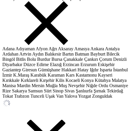
Adana
Adıyaman
Afyon
Ağrı
Aksaray
Amasya
Ankara
Antalya
Ardahan
Artvin
Aydın
Balıkesir
Bartın
Batman
Bayburt
Bilecik
Bingöl
Bitlis
Bolu
Burdur
Bursa
Çanakkale
Çankırı
Çorum
Denizli
Diyarbakır
Düzce
Edirne
Elazığ
Erzincan
Erzurum
Eskişehir
Gaziantep
Giresun
Gümüşhane
Hakkari
Hatay
Iğdır
Isparta
İstanbul
İzmir
K.Maraş
Karabük
Karaman
Kars
Kastamonu
Kayseri
Kırıkkale
Kırklareli
Kırşehir
Kilis
Kocaeli
Konya
Kütahya
Malatya
Manisa
Mardin
Mersin
Muğla
Muş
Nevşehir
Niğde
Ordu
Osmaniye
Rize
Sakarya
Samsun
Siirt
Sinop
Sivas
Şanlıurfa
Şırnak
Tekirdağ
Tokat
Trabzon
Tunceli
Uşak
Van
Yalova
Yozgat
Zonguldak