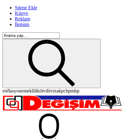
Sitene Ekle
Künye
Reklam
İletişim
enflasyon
emeklilik
ötv
döviz
akp
chp
mhp