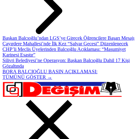
Başkan Balcıoğlu’ndan LGS’ye Girecek Öğrencilere Başarı Mesajı
Çayırdere Mahallesi’nde İlk Kez “Şalvar Gecesi” Düzenlenecek
CHP’li Meclis Üyelerinden Balcıoğlu Açıklaması: “Masumiyet
Karinesi Esastır”
Silivri Belediyesi’ne Operasyon: Başkan Balcıoğlu Dahil 17 Kişi
Gözaltında
BORA BALCIOĞLU BASIN AÇIKLAMASI:
TÜMÜNÜ GÖSTER →