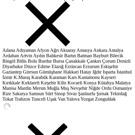
Adana
Adıyaman
Afyon
Ağrı
Aksaray
Amasya
Ankara
Antalya
Ardahan
Artvin
Aydın
Balıkesir
Bartın
Batman
Bayburt
Bilecik
Bingöl
Bitlis
Bolu
Burdur
Bursa
Çanakkale
Çankırı
Çorum
Denizli
Diyarbakır
Düzce
Edirne
Elazığ
Erzincan
Erzurum
Eskişehir
Gaziantep
Giresun
Gümüşhane
Hakkari
Hatay
Iğdır
Isparta
İstanbul
İzmir
K.Maraş
Karabük
Karaman
Kars
Kastamonu
Kayseri
Kırıkkale
Kırklareli
Kırşehir
Kilis
Kocaeli
Konya
Kütahya
Malatya
Manisa
Mardin
Mersin
Muğla
Muş
Nevşehir
Niğde
Ordu
Osmaniye
Rize
Sakarya
Samsun
Siirt
Sinop
Sivas
Şanlıurfa
Şırnak
Tekirdağ
Tokat
Trabzon
Tunceli
Uşak
Van
Yalova
Yozgat
Zonguldak