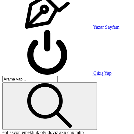
Yazar Sayfam
Çıkış Yap
enflasyon
emeklilik
ötv
döviz
akp
chp
mhp