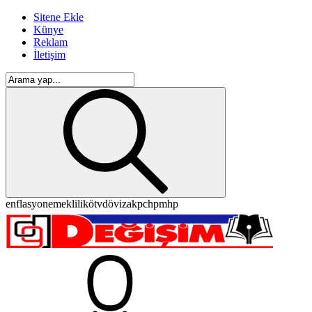
Sitene Ekle
Künye
Reklam
İletişim
enflasyon
emeklilik
ötv
döviz
akp
chp
mhp