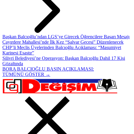
Başkan Balcıoğlu’ndan LGS’ye Girecek Öğrencilere Başarı Mesajı
Çayırdere Mahallesi’nde İlk Kez “Şalvar Gecesi” Düzenlenecek
CHP’li Meclis Üyelerinden Balcıoğlu Açıklaması: “Masumiyet
Karinesi Esastır”
Silivri Belediyesi’ne Operasyon: Başkan Balcıoğlu Dahil 17 Kişi
Gözaltında
BORA BALCIOĞLU BASIN AÇIKLAMASI:
TÜMÜNÜ GÖSTER →