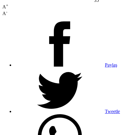
35
+
A
-
A
Paylaş
Tweetle