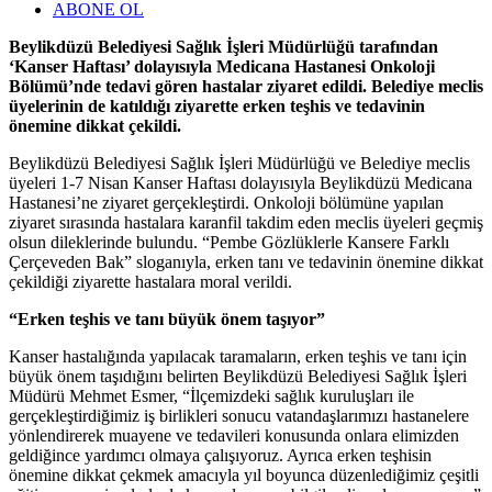
ABONE OL
Beylikdüzü Belediyesi Sağlık İşleri Müdürlüğü tarafından
‘Kanser Haftası’ dolayısıyla Medicana Hastanesi Onkoloji
Bölümü’nde tedavi gören hastalar ziyaret edildi. Belediye meclis
üyelerinin de katıldığı ziyarette erken teşhis ve tedavinin
önemine dikkat çekildi.
Beylikdüzü Belediyesi Sağlık İşleri Müdürlüğü ve Belediye meclis
üyeleri 1-7 Nisan Kanser Haftası dolayısıyla Beylikdüzü Medicana
Hastanesi’ne ziyaret gerçekleştirdi. Onkoloji bölümüne yapılan
ziyaret sırasında hastalara karanfil takdim eden meclis üyeleri geçmiş
olsun dileklerinde bulundu. “Pembe Gözlüklerle Kansere Farklı
Çerçeveden Bak” sloganıyla, erken tanı ve tedavinin önemine dikkat
çekildiği ziyarette hastalara moral verildi.
“Erken teşhis ve tanı büyük önem taşıyor”
Kanser hastalığında yapılacak taramaların, erken teşhis ve tanı için
büyük önem taşıdığını belirten Beylikdüzü Belediyesi Sağlık İşleri
Müdürü Mehmet Esmer, “İlçemizdeki sağlık kuruluşları ile
gerçekleştirdiğimiz iş birlikleri sonucu vatandaşlarımızı hastanelere
yönlendirerek muayene ve tedavileri konusunda onlara elimizden
geldiğince yardımcı olmaya çalışıyoruz. Ayrıca erken teşhisin
önemine dikkat çekmek amacıyla yıl boyunca düzenlediğimiz çeşitli