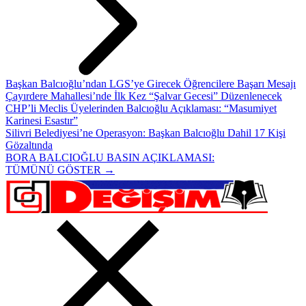
Başkan Balcıoğlu’ndan LGS’ye Girecek Öğrencilere Başarı Mesajı
Çayırdere Mahallesi’nde İlk Kez “Şalvar Gecesi” Düzenlenecek
CHP’li Meclis Üyelerinden Balcıoğlu Açıklaması: “Masumiyet
Karinesi Esastır”
Silivri Belediyesi’ne Operasyon: Başkan Balcıoğlu Dahil 17 Kişi
Gözaltında
BORA BALCIOĞLU BASIN AÇIKLAMASI:
TÜMÜNÜ GÖSTER →