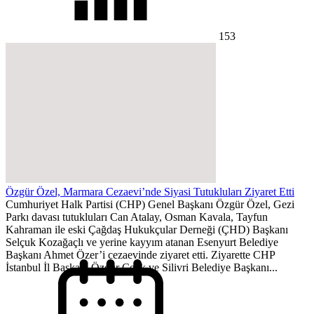
153
Özgür Özel, Marmara Cezaevi’nde Siyasi Tutukluları Ziyaret Etti
Cumhuriyet Halk Partisi (CHP) Genel Başkanı Özgür Özel, Gezi
Parkı davası tutukluları Can Atalay, Osman Kavala, Tayfun
Kahraman ile eski Çağdaş Hukukçular Derneği (ÇHD) Başkanı
Selçuk Kozağaçlı ve yerine kayyım atanan Esenyurt Belediye
Başkanı Ahmet Özer’i cezaevinde ziyaret etti. Ziyarette CHP
İstanbul İl Başkanı Özgür Çelik ve Silivri Belediye Başkanı...