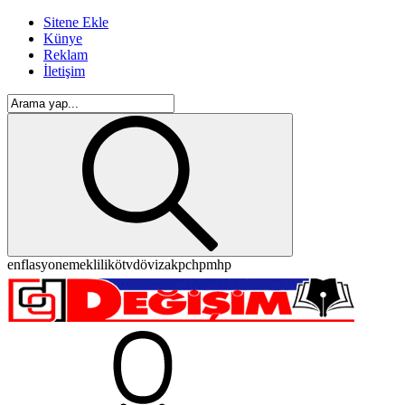
Sitene Ekle
Künye
Reklam
İletişim
enflasyon
emeklilik
ötv
döviz
akp
chp
mhp