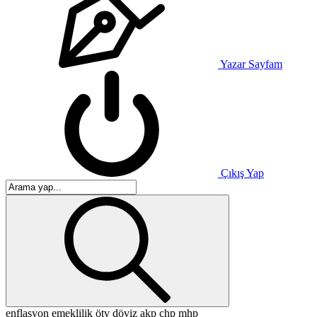
Yazar Sayfam
Çıkış Yap
enflasyon
emeklilik
ötv
döviz
akp
chp
mhp