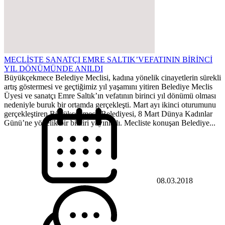
MECLİSTE SANATÇI EMRE SALTIK’VEFATININ BİRİNCİ
YIL DÖNÜMÜNDE ANILDI
Büyükçekmece Belediye Meclisi, kadına yönelik cinayetlerin sürekli
artış göstermesi ve geçtiğimiz yıl yaşamını yitiren Belediye Meclis
Üyesi ve sanatçı Emre Saltık’ın vefatının birinci yıl dönümü olması
nedeniyle buruk bir ortamda gerçekleşti. Mart ayı ikinci oturumunu
gerçekleştiren Büyükçekmece Belediyesi, 8 Mart Dünya Kadınlar
Günü’ne yönelik bir bildiri yayınladı. Mecliste konuşan Belediye...
08.03.2018