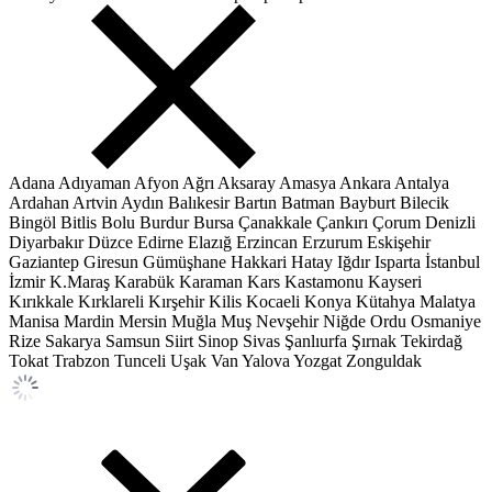
Adana
Adıyaman
Afyon
Ağrı
Aksaray
Amasya
Ankara
Antalya
Ardahan
Artvin
Aydın
Balıkesir
Bartın
Batman
Bayburt
Bilecik
Bingöl
Bitlis
Bolu
Burdur
Bursa
Çanakkale
Çankırı
Çorum
Denizli
Diyarbakır
Düzce
Edirne
Elazığ
Erzincan
Erzurum
Eskişehir
Gaziantep
Giresun
Gümüşhane
Hakkari
Hatay
Iğdır
Isparta
İstanbul
İzmir
K.Maraş
Karabük
Karaman
Kars
Kastamonu
Kayseri
Kırıkkale
Kırklareli
Kırşehir
Kilis
Kocaeli
Konya
Kütahya
Malatya
Manisa
Mardin
Mersin
Muğla
Muş
Nevşehir
Niğde
Ordu
Osmaniye
Rize
Sakarya
Samsun
Siirt
Sinop
Sivas
Şanlıurfa
Şırnak
Tekirdağ
Tokat
Trabzon
Tunceli
Uşak
Van
Yalova
Yozgat
Zonguldak