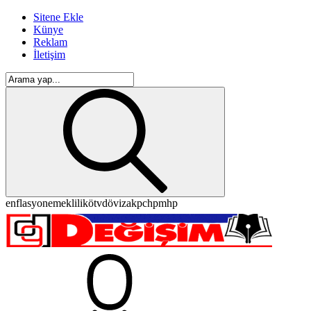
Sitene Ekle
Künye
Reklam
İletişim
enflasyon
emeklilik
ötv
döviz
akp
chp
mhp