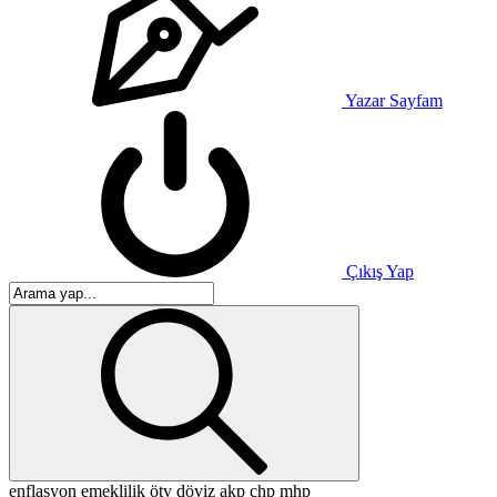
Yazar Sayfam
Çıkış Yap
enflasyon
emeklilik
ötv
döviz
akp
chp
mhp