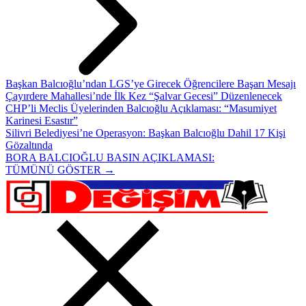
Başkan Balcıoğlu’ndan LGS’ye Girecek Öğrencilere Başarı Mesajı
Çayırdere Mahallesi’nde İlk Kez “Şalvar Gecesi” Düzenlenecek
CHP’li Meclis Üyelerinden Balcıoğlu Açıklaması: “Masumiyet
Karinesi Esastır”
Silivri Belediyesi’ne Operasyon: Başkan Balcıoğlu Dahil 17 Kişi
Gözaltında
BORA BALCIOĞLU BASIN AÇIKLAMASI:
TÜMÜNÜ GÖSTER →