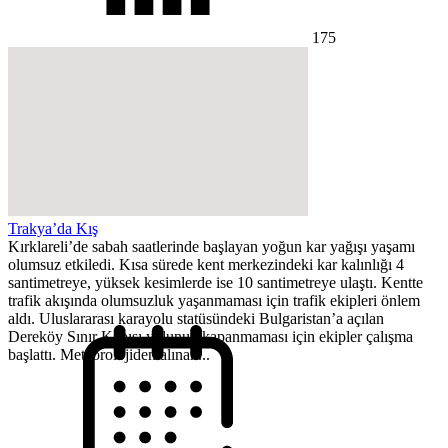
175
Trakya’da Kış
Kırklareli’de sabah saatlerinde başlayan yoğun kar yağışı yaşamı
olumsuz etkiledi. Kısa sürede kent merkezindeki kar kalınlığı 4
santimetreye, yüksek kesimlerde ise 10 santimetreye ulaştı. Kentte
trafik akışında olumsuzluk yaşanmaması için trafik ekipleri önlem
aldı. Uluslararası karayolu statüsündeki Bulgaristan’a açılan
Dereköy Sınır Kapısı yolunun kapanmaması için ekipler çalışma
başlattı. Meteorolojiden alınan...