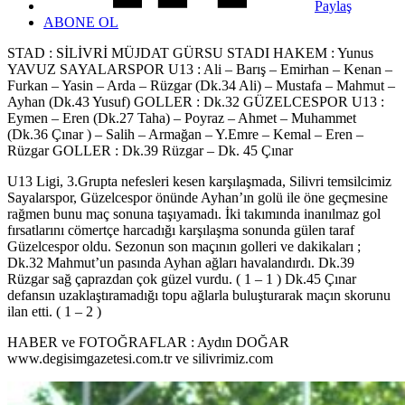
Paylaş
ABONE OL
STAD : SİLİVRİ MÜJDAT GÜRSU STADI HAKEM : Yunus
YAVUZ SAYALARSPOR U13 : Ali – Barış – Emirhan – Kenan –
Furkan – Yasin – Arda – Rüzgar (Dk.34 Ali) – Mustafa – Mahmut –
Ayhan (Dk.43 Yusuf) GOLLER : Dk.32 GÜZELCESPOR U13 :
Eymen – Eren (Dk.27 Taha) – Poyraz – Ahmet – Muhammet
(Dk.36 Çınar ) – Salih – Armağan – Y.Emre – Kemal – Eren –
Rüzgar GOLLER : Dk.39 Rüzgar – Dk. 45 Çınar
U13 Ligi, 3.Grupta nefesleri kesen karşılaşmada, Silivri temsilcimiz
Sayalarspor, Güzelcespor önünde Ayhan’ın golü ile öne geçmesine
rağmen bunu maç sonuna taşıyamadı. İki takımında inanılmaz gol
fırsatlarını cömertçe harcadığı karşılaşma sonunda gülen taraf
Güzelcespor oldu. Sezonun son maçının golleri ve dakikaları ;
Dk.32 Mahmut’un pasında Ayhan ağları havalandırdı. Dk.39
Rüzgar sağ çaprazdan çok güzel vurdu. ( 1 – 1 ) Dk.45 Çınar
defansın uzaklaştıramadığı topu ağlarla buluşturarak maçın skorunu
ilan etti. ( 1 – 2 )
HABER ve FOTOĞRAFLAR : Aydın DOĞAR
www.degisimgazetesi.com.tr ve silivrimiz.com