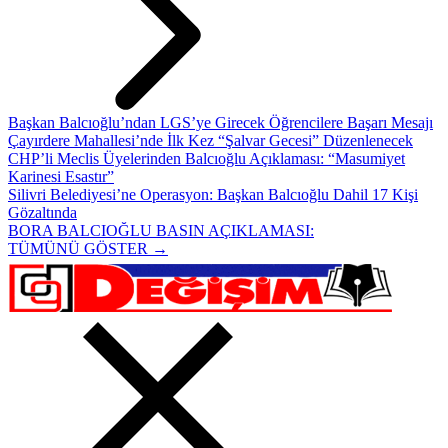
Başkan Balcıoğlu’ndan LGS’ye Girecek Öğrencilere Başarı Mesajı
Çayırdere Mahallesi’nde İlk Kez “Şalvar Gecesi” Düzenlenecek
CHP’li Meclis Üyelerinden Balcıoğlu Açıklaması: “Masumiyet
Karinesi Esastır”
Silivri Belediyesi’ne Operasyon: Başkan Balcıoğlu Dahil 17 Kişi
Gözaltında
BORA BALCIOĞLU BASIN AÇIKLAMASI:
TÜMÜNÜ GÖSTER →