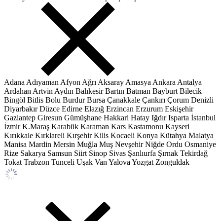
Adana
Adıyaman
Afyon
Ağrı
Aksaray
Amasya
Ankara
Antalya
Ardahan
Artvin
Aydın
Balıkesir
Bartın
Batman
Bayburt
Bilecik
Bingöl
Bitlis
Bolu
Burdur
Bursa
Çanakkale
Çankırı
Çorum
Denizli
Diyarbakır
Düzce
Edirne
Elazığ
Erzincan
Erzurum
Eskişehir
Gaziantep
Giresun
Gümüşhane
Hakkari
Hatay
Iğdır
Isparta
İstanbul
İzmir
K.Maraş
Karabük
Karaman
Kars
Kastamonu
Kayseri
Kırıkkale
Kırklareli
Kırşehir
Kilis
Kocaeli
Konya
Kütahya
Malatya
Manisa
Mardin
Mersin
Muğla
Muş
Nevşehir
Niğde
Ordu
Osmaniye
Rize
Sakarya
Samsun
Siirt
Sinop
Sivas
Şanlıurfa
Şırnak
Tekirdağ
Tokat
Trabzon
Tunceli
Uşak
Van
Yalova
Yozgat
Zonguldak