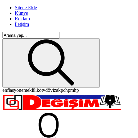
Sitene Ekle
Künye
Reklam
İletişim
enflasyon
emeklilik
ötv
döviz
akp
chp
mhp