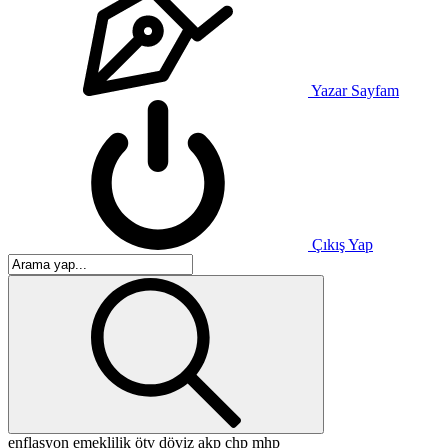
Yazar Sayfam
Çıkış Yap
enflasyon
emeklilik
ötv
döviz
akp
chp
mhp