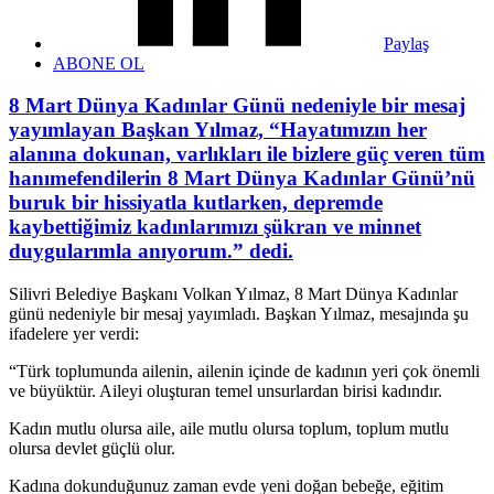
Paylaş
ABONE OL
8 Mart Dünya Kadınlar Günü nedeniyle bir mesaj
yayımlayan Başkan Yılmaz, “Hayatımızın her
alanına dokunan, varlıkları ile bizlere güç veren tüm
hanımefendilerin 8 Mart Dünya Kadınlar Günü’nü
buruk bir hissiyatla kutlarken, depremde
kaybettiğimiz kadınlarımızı şükran ve minnet
duygularımla anıyorum.” dedi.
Silivri Belediye Başkanı Volkan Yılmaz, 8 Mart Dünya Kadınlar
günü nedeniyle bir mesaj yayımladı. Başkan Yılmaz, mesajında şu
ifadelere yer verdi:
“Türk toplumunda ailenin, ailenin içinde de kadının yeri çok önemli
ve büyüktür. Aileyi oluşturan temel unsurlardan birisi kadındır.
Kadın mutlu olursa aile, aile mutlu olursa toplum, toplum mutlu
olursa devlet güçlü olur.
Kadına dokunduğunuz zaman evde yeni doğan bebeğe, eğitim