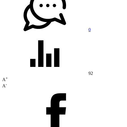
0
92
+
A
-
A