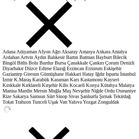
Adana
Adıyaman
Afyon
Ağrı
Aksaray
Amasya
Ankara
Antalya
Ardahan
Artvin
Aydın
Balıkesir
Bartın
Batman
Bayburt
Bilecik
Bingöl
Bitlis
Bolu
Burdur
Bursa
Çanakkale
Çankırı
Çorum
Denizli
Diyarbakır
Düzce
Edirne
Elazığ
Erzincan
Erzurum
Eskişehir
Gaziantep
Giresun
Gümüşhane
Hakkari
Hatay
Iğdır
Isparta
İstanbul
İzmir
K.Maraş
Karabük
Karaman
Kars
Kastamonu
Kayseri
Kırıkkale
Kırklareli
Kırşehir
Kilis
Kocaeli
Konya
Kütahya
Malatya
Manisa
Mardin
Mersin
Muğla
Muş
Nevşehir
Niğde
Ordu
Osmaniye
Rize
Sakarya
Samsun
Siirt
Sinop
Sivas
Şanlıurfa
Şırnak
Tekirdağ
Tokat
Trabzon
Tunceli
Uşak
Van
Yalova
Yozgat
Zonguldak