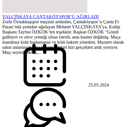
YALÇINKAYA ÇANTAKÖYSPOR’U AĞIRLADI
Zorlu Öznakkaşspor maçının ardından, Çantaköyspor’u Çanta Et
Pazarı’nda yemekte ağırlayan Mehmet YALÇINKAYA’ya, Kulüp
Başkanı Tayfun ÖZKÖK’ten teşekkür. Başkan ÖZKÖK “Gönül
galibiyet ve zirve yemeği olsun isterdi, ama kısmet değilmiş. Maça
inanılmaz kötü başlamamız ve kötü hakem yönetimi. Mazaret olarak
sakın anlamayın ama hakem hataları bizi gerçekten artık yoruyor.
Maçı seyredenlerin,...
25.05.2024