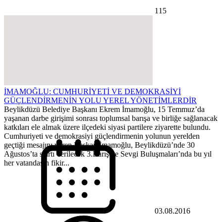
115
İMAMOĞLU: CUMHURİYETİ VE DEMOKRASİYİ
GÜÇLENDİRMENİN YOLU YEREL YÖNETİMLERDİR
Beylikdüzü Belediye Başkanı Ekrem İmamoğlu, 15 Temmuz’da
yaşanan darbe girişimi sonrası toplumsal barışa ve birliğe sağlanacak
katkıları ele almak üzere ilçedeki siyasi partilere ziyarette bulundu.
Cumhuriyeti ve demokrasiyi güçlendirmenin yolunun yerelden
geçtiği mesajını veren Başkan İmamoğlu, Beylikdüzü’nde 30
Ağustos’ta startı verilecek 3.Barış ve Sevgi Buluşmaları’nda bu yıl
her vatandaşın fikir...
03.08.2016