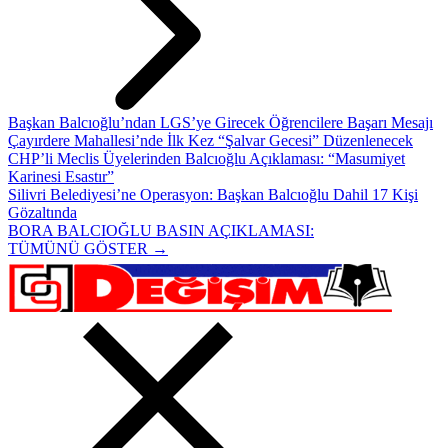
Başkan Balcıoğlu’ndan LGS’ye Girecek Öğrencilere Başarı Mesajı
Çayırdere Mahallesi’nde İlk Kez “Şalvar Gecesi” Düzenlenecek
CHP’li Meclis Üyelerinden Balcıoğlu Açıklaması: “Masumiyet
Karinesi Esastır”
Silivri Belediyesi’ne Operasyon: Başkan Balcıoğlu Dahil 17 Kişi
Gözaltında
BORA BALCIOĞLU BASIN AÇIKLAMASI:
TÜMÜNÜ GÖSTER →