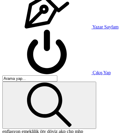
Yazar Sayfam
Çıkış Yap
enflasyon
emeklilik
ötv
döviz
akp
chp
mhp