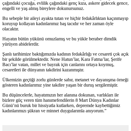
çağındaki çocuğa, evlilik çağındaki genç kıza, askere gidecek gence,
engelli ve yaş almış bireylere dokunursunuz.
Bu sebeple bir aileyi ayakta tutan ve hiçbir fedakârlıktan kaçınmayıp
koruyup kollayan kadınlarımız baş tacıdır ve her zaman öyle
olacaktır.
Hayatın bütün yükünü omuzlamış ve bu yükle beraber dimdik
yürüyen abidelerdir.
Şanlı tarihimize baktığımızda kadının fedakârlığı ve cesareti çok açık
bir şekilde görülmektedir. Nene Hatun’lar, Kara Fatma’lar, Şerife
Bacı’lar vatan, millet ve bayrak için canlarını ortaya koymuş,
cesaretleri ile dünyanın takdirini kazanmıştır.
Ülkemizin geçtiği zorlu günlerde sabır, metanet ve dayanışma örneği
gösteren kadınlarımız yine takdire yaşan bir duruş sergilemiştir.
Bu düşüncelerle, hayatımızın her alanına dokunan, varlıkları ile
bizlere güç veren tüm hanımefendilerin 8 Mart Dünya Kadınlar
Günü’nü buruk bir hissiyatla kutlarken, depremde kaybettiğimiz
kadınlarımızı şükran ve minnet duygularımla anıyorum.”