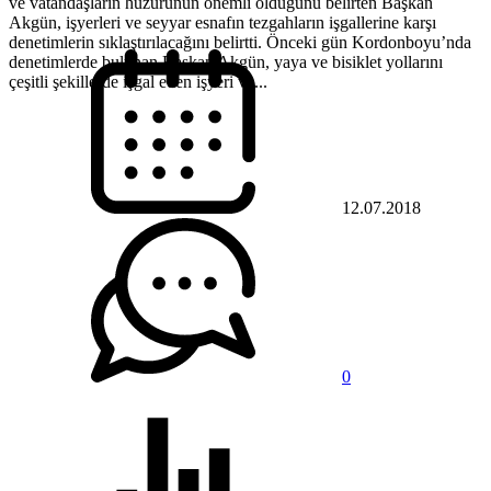
ve vatandaşların huzurunun önemli olduğunu belirten Başkan
Akgün, işyerleri ve seyyar esnafın tezgahların işgallerine karşı
denetimlerin sıklaştırılacağını belirtti. Önceki gün Kordonboyu’nda
denetimlerde bulunan Başkan Akgün, yaya ve bisiklet yollarını
çeşitli şekillerde işgal eden işyeri ve...
12.07.2018
0