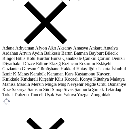
Adana
Adıyaman
Afyon
Ağrı
Aksaray
Amasya
Ankara
Antalya
Ardahan
Artvin
Aydın
Balıkesir
Bartın
Batman
Bayburt
Bilecik
Bingöl
Bitlis
Bolu
Burdur
Bursa
Çanakkale
Çankırı
Çorum
Denizli
Diyarbakır
Düzce
Edirne
Elazığ
Erzincan
Erzurum
Eskişehir
Gaziantep
Giresun
Gümüşhane
Hakkari
Hatay
Iğdır
Isparta
İstanbul
İzmir
K.Maraş
Karabük
Karaman
Kars
Kastamonu
Kayseri
Kırıkkale
Kırklareli
Kırşehir
Kilis
Kocaeli
Konya
Kütahya
Malatya
Manisa
Mardin
Mersin
Muğla
Muş
Nevşehir
Niğde
Ordu
Osmaniye
Rize
Sakarya
Samsun
Siirt
Sinop
Sivas
Şanlıurfa
Şırnak
Tekirdağ
Tokat
Trabzon
Tunceli
Uşak
Van
Yalova
Yozgat
Zonguldak