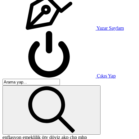
Yazar Sayfam
Çıkış Yap
enflasyon
emeklilik
ötv
döviz
akp
chp
mhp