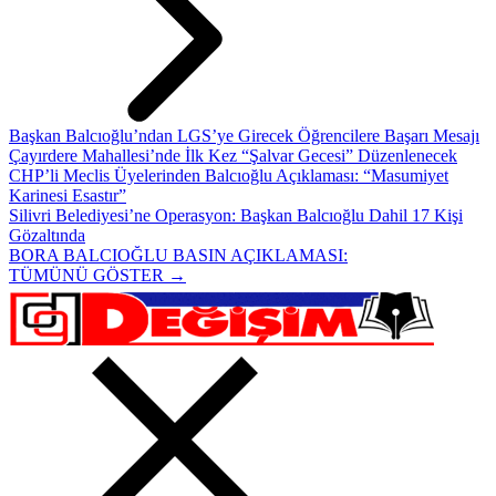
Başkan Balcıoğlu’ndan LGS’ye Girecek Öğrencilere Başarı Mesajı
Çayırdere Mahallesi’nde İlk Kez “Şalvar Gecesi” Düzenlenecek
CHP’li Meclis Üyelerinden Balcıoğlu Açıklaması: “Masumiyet
Karinesi Esastır”
Silivri Belediyesi’ne Operasyon: Başkan Balcıoğlu Dahil 17 Kişi
Gözaltında
BORA BALCIOĞLU BASIN AÇIKLAMASI:
TÜMÜNÜ GÖSTER →