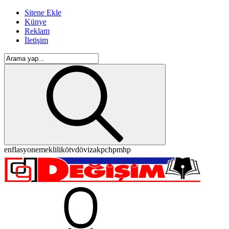
Sitene Ekle
Künye
Reklam
İletişim
enflasyon
emeklilik
ötv
döviz
akp
chp
mhp