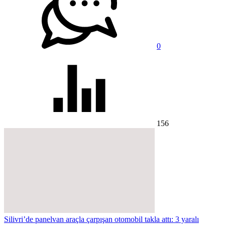
0
156
Silivri’de panelvan araçla çarpışan otomobil takla attı: 3 yaralı