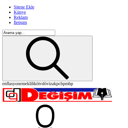
Sitene Ekle
Künye
Reklam
İletişim
enflasyon
emeklilik
ötv
döviz
akp
chp
mhp