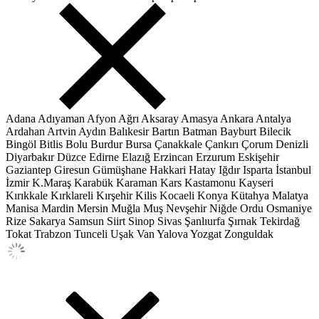
Adana
Adıyaman
Afyon
Ağrı
Aksaray
Amasya
Ankara
Antalya
Ardahan
Artvin
Aydın
Balıkesir
Bartın
Batman
Bayburt
Bilecik
Bingöl
Bitlis
Bolu
Burdur
Bursa
Çanakkale
Çankırı
Çorum
Denizli
Diyarbakır
Düzce
Edirne
Elazığ
Erzincan
Erzurum
Eskişehir
Gaziantep
Giresun
Gümüşhane
Hakkari
Hatay
Iğdır
Isparta
İstanbul
İzmir
K.Maraş
Karabük
Karaman
Kars
Kastamonu
Kayseri
Kırıkkale
Kırklareli
Kırşehir
Kilis
Kocaeli
Konya
Kütahya
Malatya
Manisa
Mardin
Mersin
Muğla
Muş
Nevşehir
Niğde
Ordu
Osmaniye
Rize
Sakarya
Samsun
Siirt
Sinop
Sivas
Şanlıurfa
Şırnak
Tekirdağ
Tokat
Trabzon
Tunceli
Uşak
Van
Yalova
Yozgat
Zonguldak