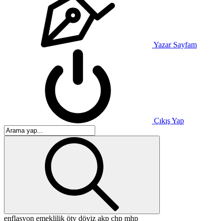
Yazar Sayfam
Çıkış Yap
enflasyon
emeklilik
ötv
döviz
akp
chp
mhp