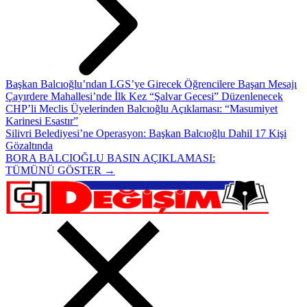
Başkan Balcıoğlu’ndan LGS’ye Girecek Öğrencilere Başarı Mesajı
Çayırdere Mahallesi’nde İlk Kez “Şalvar Gecesi” Düzenlenecek
CHP’li Meclis Üyelerinden Balcıoğlu Açıklaması: “Masumiyet
Karinesi Esastır”
Silivri Belediyesi’ne Operasyon: Başkan Balcıoğlu Dahil 17 Kişi
Gözaltında
BORA BALCIOĞLU BASIN AÇIKLAMASI:
TÜMÜNÜ GÖSTER →