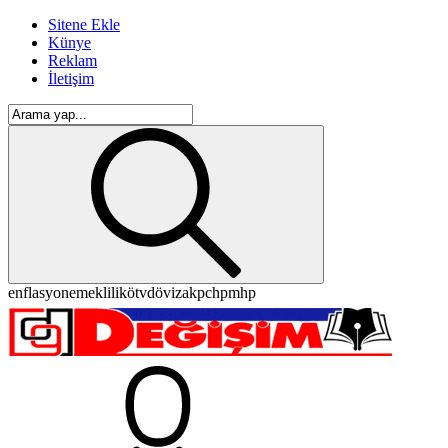
Sitene Ekle
Künye
Reklam
İletişim
enflasyon
emeklilik
ötv
döviz
akp
chp
mhp