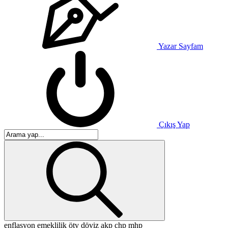
Yazar Sayfam
Çıkış Yap
enflasyon
emeklilik
ötv
döviz
akp
chp
mhp