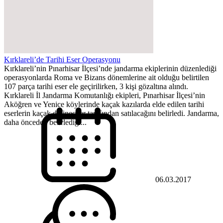
Kırklareli’de Tarihi Eser Operasyonu
Kırklareli’nin Pınarhisar İlçesi’nde jandarma ekiplerinin düzenlediği
operasyonlarda Roma ve Bizans dönemlerine ait olduğu belirtilen
107 parça tarihi eser ele geçirilirken, 3 kişi gözaltına alındı.
Kırklareli İl Jandarma Komutanlığı ekipleri, Pınarhisar İlçesi’nin
Aköğren ve Yenice köylerinde kaçak kazılarda elde edilen tarihi
eserlerin kaçak defineciler tarafından satılacağını belirledi. Jandarma,
daha önceden belirlediği...
06.03.2017