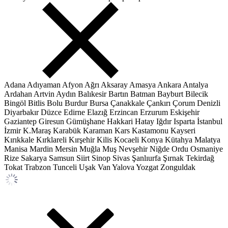
Adana
Adıyaman
Afyon
Ağrı
Aksaray
Amasya
Ankara
Antalya
Ardahan
Artvin
Aydın
Balıkesir
Bartın
Batman
Bayburt
Bilecik
Bingöl
Bitlis
Bolu
Burdur
Bursa
Çanakkale
Çankırı
Çorum
Denizli
Diyarbakır
Düzce
Edirne
Elazığ
Erzincan
Erzurum
Eskişehir
Gaziantep
Giresun
Gümüşhane
Hakkari
Hatay
Iğdır
Isparta
İstanbul
İzmir
K.Maraş
Karabük
Karaman
Kars
Kastamonu
Kayseri
Kırıkkale
Kırklareli
Kırşehir
Kilis
Kocaeli
Konya
Kütahya
Malatya
Manisa
Mardin
Mersin
Muğla
Muş
Nevşehir
Niğde
Ordu
Osmaniye
Rize
Sakarya
Samsun
Siirt
Sinop
Sivas
Şanlıurfa
Şırnak
Tekirdağ
Tokat
Trabzon
Tunceli
Uşak
Van
Yalova
Yozgat
Zonguldak