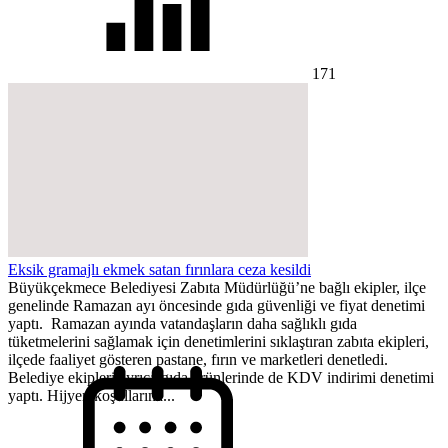
171
Eksik gramajlı ekmek satan fırınlara ceza kesildi
Büyükçekmece Belediyesi Zabıta Müdürlüğü’ne bağlı ekipler, ilçe
genelinde Ramazan ayı öncesinde gıda güvenliği ve fiyat denetimi
yaptı. Ramazan ayında vatandaşların daha sağlıklı gıda
tüketmelerini sağlamak için denetimlerini sıklaştıran zabıta ekipleri,
ilçede faaliyet gösteren pastane, fırın ve marketleri denetledi.
Belediye ekipleri ayrıca gıda ürünlerinde de KDV indirimi denetimi
yaptı. Hijyen koşullarına...