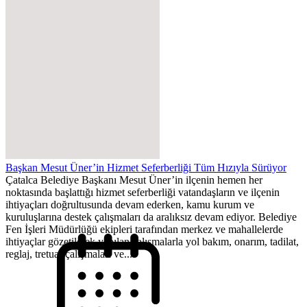
Başkan Mesut Üner’in Hizmet Seferberliği Tüm Hızıyla Sürüyor
Çatalca Belediye Başkanı Mesut Üner’in ilçenin hemen her
noktasında başlattığı hizmet seferberliği vatandaşların ve ilçenin
ihtiyaçları doğrultusunda devam ederken, kamu kurum ve
kuruluşlarına destek çalışmaları da aralıksız devam ediyor. Belediye
Fen İşleri Müdürlüğü ekipleri tarafından merkez ve mahallelerde
ihtiyaçlar gözetilerek yapılan çalışmalarla yol bakım, onarım, tadilat,
reglaj, tretuar çalışmaları ve...