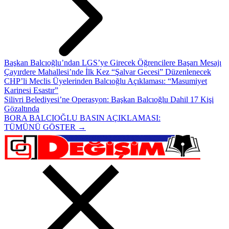
Başkan Balcıoğlu’ndan LGS’ye Girecek Öğrencilere Başarı Mesajı
Çayırdere Mahallesi’nde İlk Kez “Şalvar Gecesi” Düzenlenecek
CHP’li Meclis Üyelerinden Balcıoğlu Açıklaması: “Masumiyet
Karinesi Esastır”
Silivri Belediyesi’ne Operasyon: Başkan Balcıoğlu Dahil 17 Kişi
Gözaltında
BORA BALCIOĞLU BASIN AÇIKLAMASI:
TÜMÜNÜ GÖSTER →