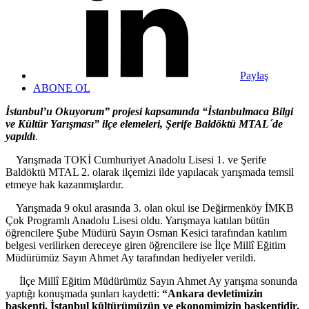
Paylaş
ABONE OL
İstanbul’u Okuyorum” projesi kapsamında “İstanbulmaca Bilgi
ve Kültür Yarışması” ilçe elemeleri, Şerife Baldöktü MTAL´de
yapıldı
.
Yarışmada TOKİ Cumhuriyet Anadolu Lisesi 1. ve Şerife
Baldöktü MTAL 2. olarak ilçemizi ilde yapılacak yarışmada temsil
etmeye hak kazanmışlardır.
Yarışmada 9 okul arasında 3. olan okul ise Değirmenköy İMKB
Çok Programlı Anadolu Lisesi oldu. Yarışmaya katılan bütün
öğrencilere Şube Müdürü Sayın Osman Kesici tarafından katılım
belgesi verilirken dereceye giren öğrencilere ise İlçe Millî Eğitim
Müdürümüz Sayın Ahmet Ay tarafından hediyeler verildi.
İlçe Millî Eğitim Müdürümüz Sayın Ahmet Ay yarışma sonunda
yaptığı konuşmada şunları kaydetti:
“Ankara devletimizin
başkenti, İstanbul kültürümüzün ve ekonomimizin başkentidir.