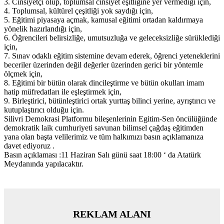
3. Cinsiyetçi olup, toplumsal cinsiyet eşitliğine yer vermediği için,
4. Toplumsal, kültürel çeşitliği yok saydığı için,
5. Eğitimi piyasaya açmak, kamusal eğitimi ortadan kaldırmaya
yönelik hazırlandığı için,
6. Öğrencileri belirsizliğe, umutsuzluğa ve geleceksizliğe sürüklediği
için,
7. Sınav odaklı eğitim sistemine devam ederek, öğrenci yeteneklerini
beceriler üzerinden değil değerler üzerinden gerici bir yöntemle
ölçmek için,
8. Eğitimi bir bütün olarak dincileştirme ve bütün okulları imam
hatip müfredatları ile eşleştirmek için,
9. Birleştirici, bütünleştirici ortak yurttaş bilinci yerine, ayrıştırıcı ve
kutuplaştırıcı olduğu için.
Silivri Demokrasi Platformu bileşenlerinin Egitim-Sen öncülüğünde
demokratik laik cumhuriyeti savunan bilimsel çağdaş eğitimden
yana olan başta velilerimiz ve tüm halkımızı basın açıklamanıza
davet ediyoruz .
Basın açıklaması :11 Haziran Salı günü saat 18:00 ‘ da Atatürk
Meydanında yapılacaktır.
REKLAM ALANI