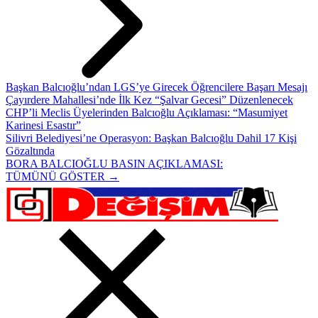
Başkan Balcıoğlu’ndan LGS’ye Girecek Öğrencilere Başarı Mesajı
Çayırdere Mahallesi’nde İlk Kez “Şalvar Gecesi” Düzenlenecek
CHP’li Meclis Üyelerinden Balcıoğlu Açıklaması: “Masumiyet
Karinesi Esastır”
Silivri Belediyesi’ne Operasyon: Başkan Balcıoğlu Dahil 17 Kişi
Gözaltında
BORA BALCIOĞLU BASIN AÇIKLAMASI:
TÜMÜNÜ GÖSTER →