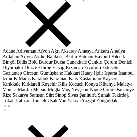
Adana
Adıyaman
Afyon
Ağrı
Aksaray
Amasya
Ankara
Antalya
Ardahan
Artvin
Aydın
Balıkesir
Bartın
Batman
Bayburt
Bilecik
Bingöl
Bitlis
Bolu
Burdur
Bursa
Çanakkale
Çankırı
Çorum
Denizli
Diyarbakır
Düzce
Edirne
Elazığ
Erzincan
Erzurum
Eskişehir
Gaziantep
Giresun
Gümüşhane
Hakkari
Hatay
Iğdır
Isparta
İstanbul
İzmir
K.Maraş
Karabük
Karaman
Kars
Kastamonu
Kayseri
Kırıkkale
Kırklareli
Kırşehir
Kilis
Kocaeli
Konya
Kütahya
Malatya
Manisa
Mardin
Mersin
Muğla
Muş
Nevşehir
Niğde
Ordu
Osmaniye
Rize
Sakarya
Samsun
Siirt
Sinop
Sivas
Şanlıurfa
Şırnak
Tekirdağ
Tokat
Trabzon
Tunceli
Uşak
Van
Yalova
Yozgat
Zonguldak