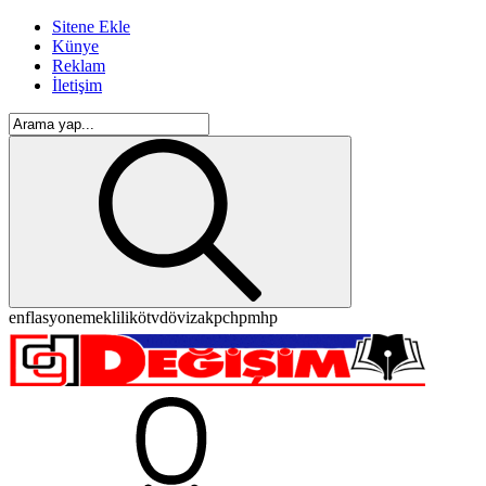
Sitene Ekle
Künye
Reklam
İletişim
enflasyon
emeklilik
ötv
döviz
akp
chp
mhp