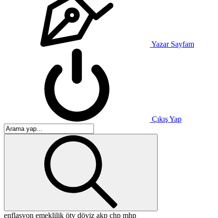
Yazar Sayfam
Çıkış Yap
enflasyon
emeklilik
ötv
döviz
akp
chp
mhp