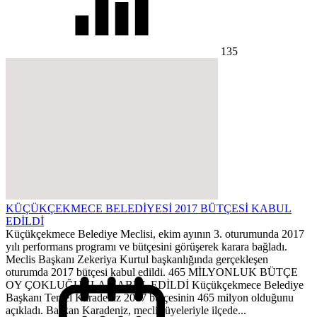
135
KÜÇÜKÇEKMECE BELEDİYESİ 2017 BÜTÇESİ KABUL
EDİLDİ
Küçükçekmece Belediye Meclisi, ekim ayının 3. oturumunda 2017
yılı performans programı ve bütçesini görüşerek karara bağladı.
Meclis Başkanı Zekeriya Kurtul başkanlığında gerçekleşen
oturumda 2017 bütçesi kabul edildi. 465 MİLYONLUK BÜTÇE
OY ÇOKLUĞUYLA KABUL EDİLDİ Küçükçekmece Belediye
Başkanı Temel Karadeniz 2017 bütçesinin 465 milyon olduğunu
açıkladı. Başkan Karadeniz, meclis üyeleriyle ilçede...