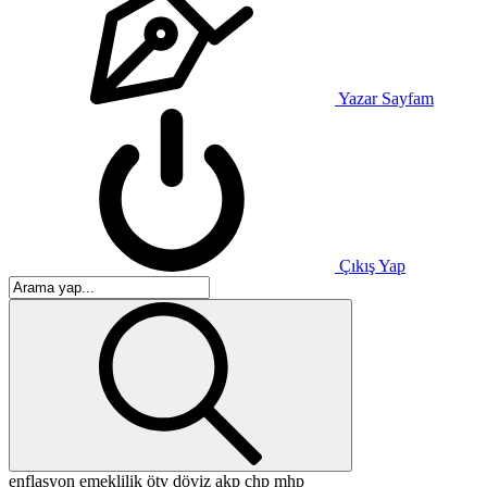
Yazar Sayfam
Çıkış Yap
enflasyon
emeklilik
ötv
döviz
akp
chp
mhp