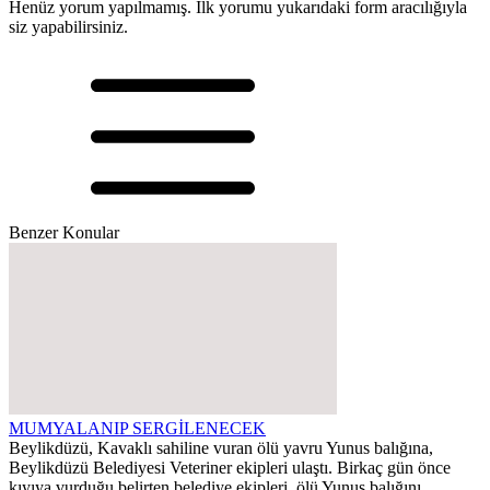
Henüz yorum yapılmamış. İlk yorumu yukarıdaki form aracılığıyla
siz yapabilirsiniz.
Benzer Konular
MUMYALANIP SERGİLENECEK
Beylikdüzü, Kavaklı sahiline vuran ölü yavru Yunus balığına,
Beylikdüzü Belediyesi Veteriner ekipleri ulaştı. Birkaç gün önce
kıyıya vurduğu belirten belediye ekipleri, ölü Yunus balığını