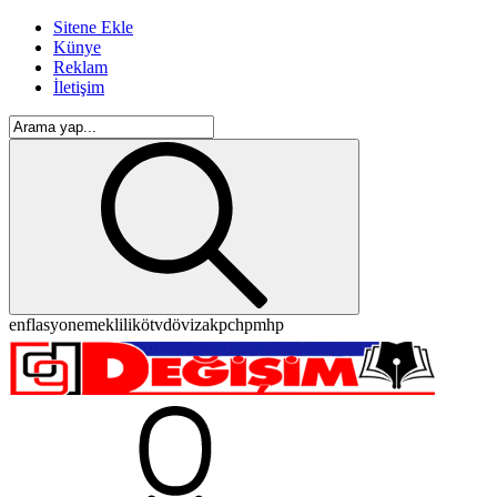
Sitene Ekle
Künye
Reklam
İletişim
enflasyon
emeklilik
ötv
döviz
akp
chp
mhp