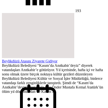
193
Beylikdüzü Atasını Ziyarete Gidiyor
Beylikdüzü Belediyesi “Kasım’da Anıtkabir’deyiz” diyerek
vatandaşları Anıtkabir’e götürüyor. Yıl içerisinde, hafta içi ve hafta
sonu olmak üzere birçok noktaya kültür gezileri düzenleyen
Beylikdüzü Belediyesi Kültür ve Sosyal İşler Müdürlüğü, binlerce
vatandaşı farklı zenginliklerle tanıştırdı. Şimdi de “Kasım’da
Anıtkabir’deyiz” sloganıyla Ulu Önder Mustafa Kemal Atatürk’ün
ölüm yıl dönümü olan 10 Kasım’ı...