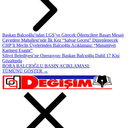
Başkan Balcıoğlu’ndan LGS’ye Girecek Öğrencilere Başarı Mesajı
Çayırdere Mahallesi’nde İlk Kez “Şalvar Gecesi” Düzenlenecek
CHP’li Meclis Üyelerinden Balcıoğlu Açıklaması: “Masumiyet
Karinesi Esastır”
Silivri Belediyesi’ne Operasyon: Başkan Balcıoğlu Dahil 17 Kişi
Gözaltında
BORA BALCIOĞLU BASIN AÇIKLAMASI:
TÜMÜNÜ GÖSTER →