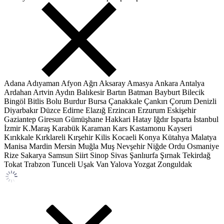
Adana
Adıyaman
Afyon
Ağrı
Aksaray
Amasya
Ankara
Antalya
Ardahan
Artvin
Aydın
Balıkesir
Bartın
Batman
Bayburt
Bilecik
Bingöl
Bitlis
Bolu
Burdur
Bursa
Çanakkale
Çankırı
Çorum
Denizli
Diyarbakır
Düzce
Edirne
Elazığ
Erzincan
Erzurum
Eskişehir
Gaziantep
Giresun
Gümüşhane
Hakkari
Hatay
Iğdır
Isparta
İstanbul
İzmir
K.Maraş
Karabük
Karaman
Kars
Kastamonu
Kayseri
Kırıkkale
Kırklareli
Kırşehir
Kilis
Kocaeli
Konya
Kütahya
Malatya
Manisa
Mardin
Mersin
Muğla
Muş
Nevşehir
Niğde
Ordu
Osmaniye
Rize
Sakarya
Samsun
Siirt
Sinop
Sivas
Şanlıurfa
Şırnak
Tekirdağ
Tokat
Trabzon
Tunceli
Uşak
Van
Yalova
Yozgat
Zonguldak