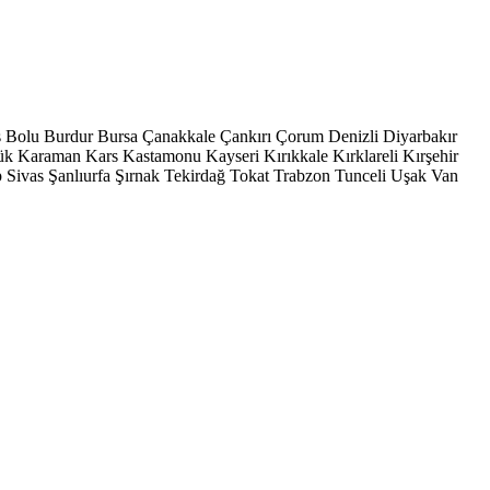
s
Bolu
Burdur
Bursa
Çanakkale
Çankırı
Çorum
Denizli
Diyarbakır
ük
Karaman
Kars
Kastamonu
Kayseri
Kırıkkale
Kırklareli
Kırşehir
p
Sivas
Şanlıurfa
Şırnak
Tekirdağ
Tokat
Trabzon
Tunceli
Uşak
Van