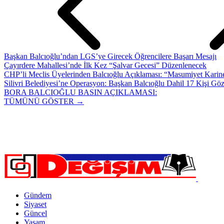
Başkan Balcıoğlu’ndan LGS’ye Girecek Öğrencilere Başarı Mesajı
Çayırdere Mahallesi’nde İlk Kez “Şalvar Gecesi” Düzenlenecek
CHP’li Meclis Üyelerinden Balcıoğlu Açıklaması: “Masumiyet Karine
Silivri Belediyesi’ne Operasyon: Başkan Balcıoğlu Dahil 17 Kişi Göz
BORA BALCIOĞLU BASIN AÇIKLAMASI:
TÜMÜNÜ GÖSTER →
Gündem
Siyaset
Güncel
Yaşam