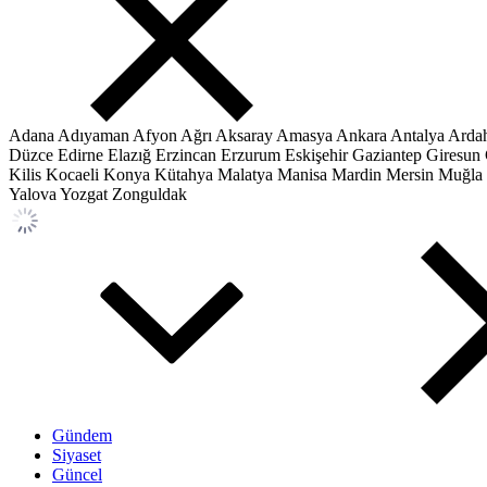
Adana
Adıyaman
Afyon
Ağrı
Aksaray
Amasya
Ankara
Antalya
Arda
Düzce
Edirne
Elazığ
Erzincan
Erzurum
Eskişehir
Gaziantep
Giresun
Kilis
Kocaeli
Konya
Kütahya
Malatya
Manisa
Mardin
Mersin
Muğla
Yalova
Yozgat
Zonguldak
Gündem
Siyaset
Güncel