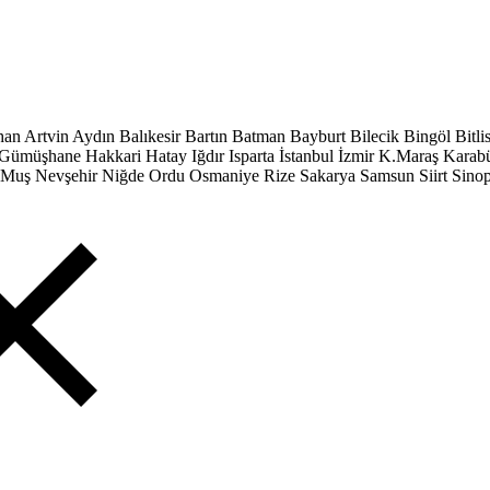
han
Artvin
Aydın
Balıkesir
Bartın
Batman
Bayburt
Bilecik
Bingöl
Bitli
Gümüşhane
Hakkari
Hatay
Iğdır
Isparta
İstanbul
İzmir
K.Maraş
Karab
Muş
Nevşehir
Niğde
Ordu
Osmaniye
Rize
Sakarya
Samsun
Siirt
Sino