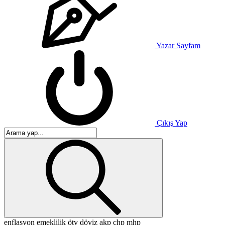
Yazar Sayfam
Çıkış Yap
enflasyon
emeklilik
ötv
döviz
akp
chp
mhp