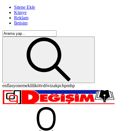
Sitene Ekle
Künye
Reklam
İletişim
enflasyon
emeklilik
ötv
döviz
akp
chp
mhp