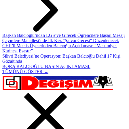
Başkan Balcıoğlu’ndan LGS’ye Girecek Öğrencilere Başarı Mesajı
Çayırdere Mahallesi’nde İlk Kez “Şalvar Gecesi” Düzenlenecek
CHP’li Meclis Üyelerinden Balcıoğlu Açıklaması: “Masumiyet
Karinesi Esastır”
Silivri Belediyesi’ne Operasyon: Başkan Balcıoğlu Dahil 17 Kişi
Gözaltında
BORA BALCIOĞLU BASIN AÇIKLAMASI:
TÜMÜNÜ GÖSTER →