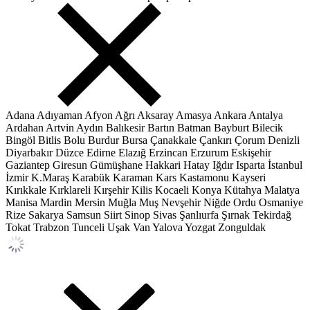
Adana
Adıyaman
Afyon
Ağrı
Aksaray
Amasya
Ankara
Antalya
Ardahan
Artvin
Aydın
Balıkesir
Bartın
Batman
Bayburt
Bilecik
Bingöl
Bitlis
Bolu
Burdur
Bursa
Çanakkale
Çankırı
Çorum
Denizli
Diyarbakır
Düzce
Edirne
Elazığ
Erzincan
Erzurum
Eskişehir
Gaziantep
Giresun
Gümüşhane
Hakkari
Hatay
Iğdır
Isparta
İstanbul
İzmir
K.Maraş
Karabük
Karaman
Kars
Kastamonu
Kayseri
Kırıkkale
Kırklareli
Kırşehir
Kilis
Kocaeli
Konya
Kütahya
Malatya
Manisa
Mardin
Mersin
Muğla
Muş
Nevşehir
Niğde
Ordu
Osmaniye
Rize
Sakarya
Samsun
Siirt
Sinop
Sivas
Şanlıurfa
Şırnak
Tekirdağ
Tokat
Trabzon
Tunceli
Uşak
Van
Yalova
Yozgat
Zonguldak