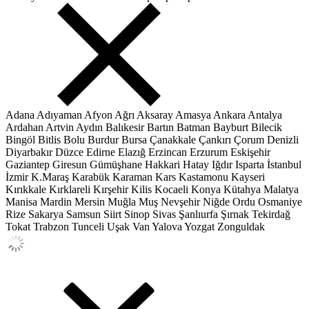
Adana
Adıyaman
Afyon
Ağrı
Aksaray
Amasya
Ankara
Antalya
Ardahan
Artvin
Aydın
Balıkesir
Bartın
Batman
Bayburt
Bilecik
Bingöl
Bitlis
Bolu
Burdur
Bursa
Çanakkale
Çankırı
Çorum
Denizli
Diyarbakır
Düzce
Edirne
Elazığ
Erzincan
Erzurum
Eskişehir
Gaziantep
Giresun
Gümüşhane
Hakkari
Hatay
Iğdır
Isparta
İstanbul
İzmir
K.Maraş
Karabük
Karaman
Kars
Kastamonu
Kayseri
Kırıkkale
Kırklareli
Kırşehir
Kilis
Kocaeli
Konya
Kütahya
Malatya
Manisa
Mardin
Mersin
Muğla
Muş
Nevşehir
Niğde
Ordu
Osmaniye
Rize
Sakarya
Samsun
Siirt
Sinop
Sivas
Şanlıurfa
Şırnak
Tekirdağ
Tokat
Trabzon
Tunceli
Uşak
Van
Yalova
Yozgat
Zonguldak