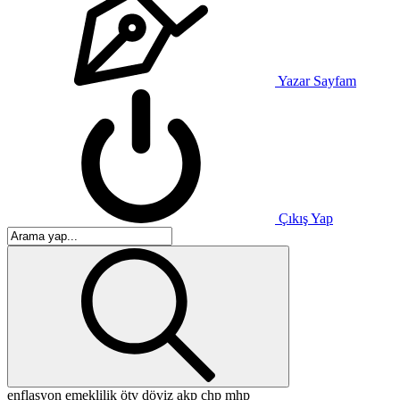
Yazar Sayfam
Çıkış Yap
enflasyon
emeklilik
ötv
döviz
akp
chp
mhp