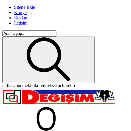
Sitene Ekle
Künye
Reklam
İletişim
enflasyon
emeklilik
ötv
döviz
akp
chp
mhp