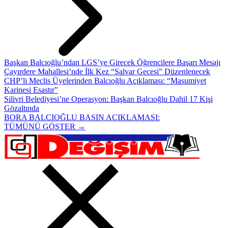
Başkan Balcıoğlu’ndan LGS’ye Girecek Öğrencilere Başarı Mesajı
Çayırdere Mahallesi’nde İlk Kez “Şalvar Gecesi” Düzenlenecek
CHP’li Meclis Üyelerinden Balcıoğlu Açıklaması: “Masumiyet
Karinesi Esastır”
Silivri Belediyesi’ne Operasyon: Başkan Balcıoğlu Dahil 17 Kişi
Gözaltında
BORA BALCIOĞLU BASIN AÇIKLAMASI:
TÜMÜNÜ GÖSTER →