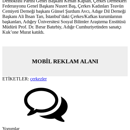
Demokrasi Partisi Genel Başkanı Kenan Kaplan, Çerkes Dernekleri
Federasyonu Genel Başkanı Nusret Baş, Çerkes Kadınları Teavün
Cemiyeti Derneği başkanı Günsel Şurdum Avcı, Adıge Dil Derneği
Başkanı Ali İhsan Tarı, İstanbul’daki Çerkes/Kafkas kurumlarının
başkanları, Adığey Üniversitesi Sosyal Bilimler Araştırma Enstitüsü
Müdürü Prof. Dr. Bırsır Batırbiy, Adığe Cumhuriyetinden sanatçı
Kuk’one Murat katıldı.
MOBİL REKLAM ALANI
ETİKETLER:
çerkezler
Yorumlar