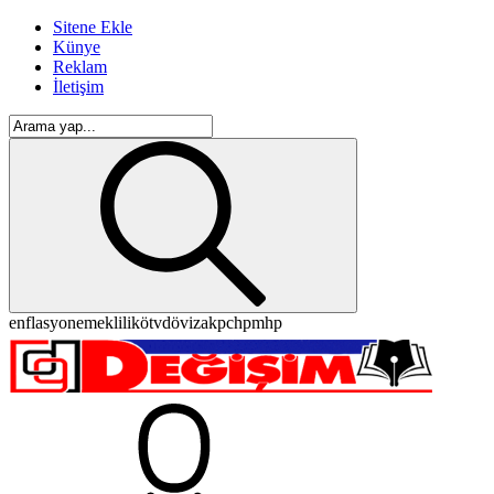
Sitene Ekle
Künye
Reklam
İletişim
enflasyon
emeklilik
ötv
döviz
akp
chp
mhp