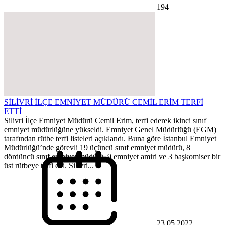
194
SİLİVRİ İLÇE EMNİYET MÜDÜRÜ CEMİL ERİM TERFİ
ETTİ
Silivri İlçe Emniyet Müdürü Cemil Erim, terfi ederek ikinci sınıf
emniyet müdürlüğüne yükseldi. Emniyet Genel Müdürlüğü (EGM)
tarafından rütbe terfi listeleri açıklandı. Buna göre İstanbul Emniyet
Müdürlüğü’nde görevli 19 üçüncü sınıf emniyet müdürü, 8
dördüncü sınıf emniyet müdürü, 9 emniyet amiri ve 3 başkomiser bir
üst rütbeye terfi etti. Silivri...
23.05.2022