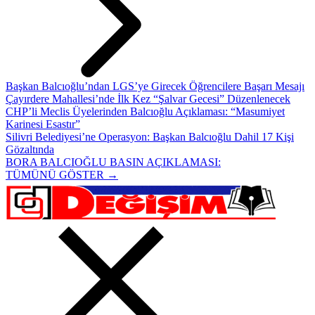
Başkan Balcıoğlu’ndan LGS’ye Girecek Öğrencilere Başarı Mesajı
Çayırdere Mahallesi’nde İlk Kez “Şalvar Gecesi” Düzenlenecek
CHP’li Meclis Üyelerinden Balcıoğlu Açıklaması: “Masumiyet
Karinesi Esastır”
Silivri Belediyesi’ne Operasyon: Başkan Balcıoğlu Dahil 17 Kişi
Gözaltında
BORA BALCIOĞLU BASIN AÇIKLAMASI:
TÜMÜNÜ GÖSTER →