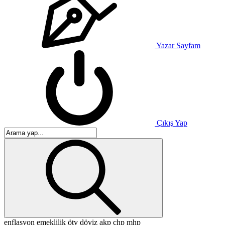
Yazar Sayfam
Çıkış Yap
enflasyon
emeklilik
ötv
döviz
akp
chp
mhp