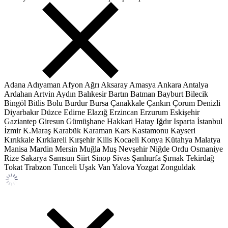
Adana
Adıyaman
Afyon
Ağrı
Aksaray
Amasya
Ankara
Antalya
Ardahan
Artvin
Aydın
Balıkesir
Bartın
Batman
Bayburt
Bilecik
Bingöl
Bitlis
Bolu
Burdur
Bursa
Çanakkale
Çankırı
Çorum
Denizli
Diyarbakır
Düzce
Edirne
Elazığ
Erzincan
Erzurum
Eskişehir
Gaziantep
Giresun
Gümüşhane
Hakkari
Hatay
Iğdır
Isparta
İstanbul
İzmir
K.Maraş
Karabük
Karaman
Kars
Kastamonu
Kayseri
Kırıkkale
Kırklareli
Kırşehir
Kilis
Kocaeli
Konya
Kütahya
Malatya
Manisa
Mardin
Mersin
Muğla
Muş
Nevşehir
Niğde
Ordu
Osmaniye
Rize
Sakarya
Samsun
Siirt
Sinop
Sivas
Şanlıurfa
Şırnak
Tekirdağ
Tokat
Trabzon
Tunceli
Uşak
Van
Yalova
Yozgat
Zonguldak