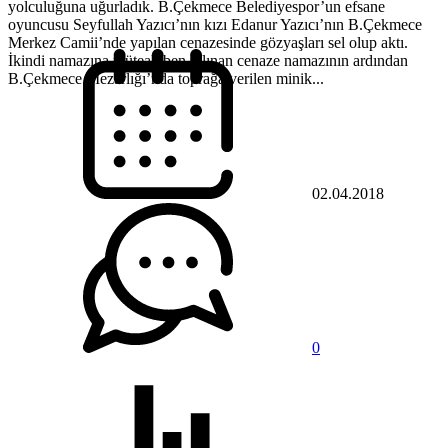
yolculuğuna uğurladık. B.Çekmece Belediyespor’un efsane
oyuncusu Seyfullah Yazıcı’nın kızı Edanur Yazıcı’nın B.Çekmece
Merkez Camii’nde yapılan cenazesinde gözyaşları sel olup aktı.
İkindi namazına müteakiben kılınan cenaze namazının ardından
B.Çekmece Mezarlığı’nda toprağa verilen minik...
02.04.2018
0