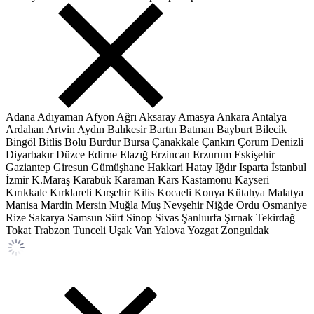
Adana
Adıyaman
Afyon
Ağrı
Aksaray
Amasya
Ankara
Antalya
Ardahan
Artvin
Aydın
Balıkesir
Bartın
Batman
Bayburt
Bilecik
Bingöl
Bitlis
Bolu
Burdur
Bursa
Çanakkale
Çankırı
Çorum
Denizli
Diyarbakır
Düzce
Edirne
Elazığ
Erzincan
Erzurum
Eskişehir
Gaziantep
Giresun
Gümüşhane
Hakkari
Hatay
Iğdır
Isparta
İstanbul
İzmir
K.Maraş
Karabük
Karaman
Kars
Kastamonu
Kayseri
Kırıkkale
Kırklareli
Kırşehir
Kilis
Kocaeli
Konya
Kütahya
Malatya
Manisa
Mardin
Mersin
Muğla
Muş
Nevşehir
Niğde
Ordu
Osmaniye
Rize
Sakarya
Samsun
Siirt
Sinop
Sivas
Şanlıurfa
Şırnak
Tekirdağ
Tokat
Trabzon
Tunceli
Uşak
Van
Yalova
Yozgat
Zonguldak