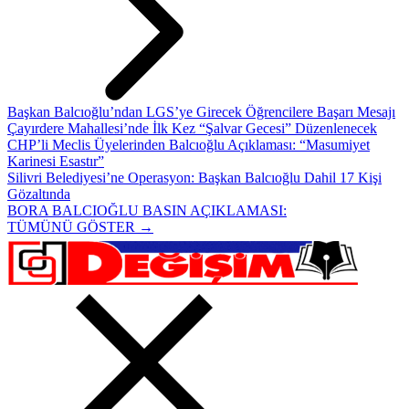
Başkan Balcıoğlu’ndan LGS’ye Girecek Öğrencilere Başarı Mesajı
Çayırdere Mahallesi’nde İlk Kez “Şalvar Gecesi” Düzenlenecek
CHP’li Meclis Üyelerinden Balcıoğlu Açıklaması: “Masumiyet
Karinesi Esastır”
Silivri Belediyesi’ne Operasyon: Başkan Balcıoğlu Dahil 17 Kişi
Gözaltında
BORA BALCIOĞLU BASIN AÇIKLAMASI:
TÜMÜNÜ GÖSTER →