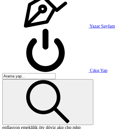
Yazar Sayfam
Çıkış Yap
enflasyon
emeklilik
ötv
döviz
akp
chp
mhp