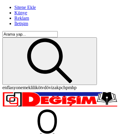
Sitene Ekle
Künye
Reklam
İletişim
enflasyon
emeklilik
ötv
döviz
akp
chp
mhp