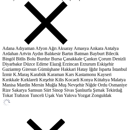
Adana
Adıyaman
Afyon
Ağrı
Aksaray
Amasya
Ankara
Antalya
Ardahan
Artvin
Aydın
Balıkesir
Bartın
Batman
Bayburt
Bilecik
Bingöl
Bitlis
Bolu
Burdur
Bursa
Çanakkale
Çankırı
Çorum
Denizli
Diyarbakır
Düzce
Edirne
Elazığ
Erzincan
Erzurum
Eskişehir
Gaziantep
Giresun
Gümüşhane
Hakkari
Hatay
Iğdır
Isparta
İstanbul
İzmir
K.Maraş
Karabük
Karaman
Kars
Kastamonu
Kayseri
Kırıkkale
Kırklareli
Kırşehir
Kilis
Kocaeli
Konya
Kütahya
Malatya
Manisa
Mardin
Mersin
Muğla
Muş
Nevşehir
Niğde
Ordu
Osmaniye
Rize
Sakarya
Samsun
Siirt
Sinop
Sivas
Şanlıurfa
Şırnak
Tekirdağ
Tokat
Trabzon
Tunceli
Uşak
Van
Yalova
Yozgat
Zonguldak