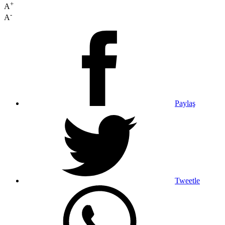
+
A
-
A
Paylaş
Tweetle