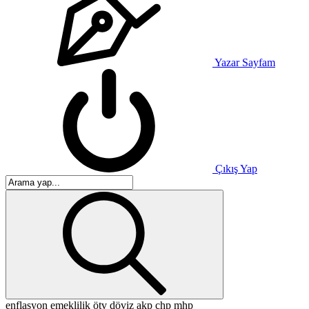
Yazar Sayfam
Çıkış Yap
enflasyon
emeklilik
ötv
döviz
akp
chp
mhp