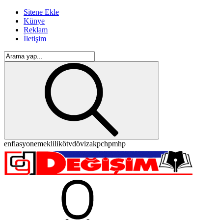
Sitene Ekle
Künye
Reklam
İletişim
enflasyon
emeklilik
ötv
döviz
akp
chp
mhp