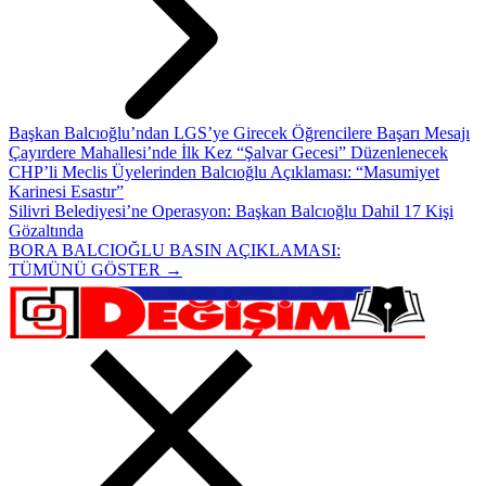
Başkan Balcıoğlu’ndan LGS’ye Girecek Öğrencilere Başarı Mesajı
Çayırdere Mahallesi’nde İlk Kez “Şalvar Gecesi” Düzenlenecek
CHP’li Meclis Üyelerinden Balcıoğlu Açıklaması: “Masumiyet
Karinesi Esastır”
Silivri Belediyesi’ne Operasyon: Başkan Balcıoğlu Dahil 17 Kişi
Gözaltında
BORA BALCIOĞLU BASIN AÇIKLAMASI:
TÜMÜNÜ GÖSTER →