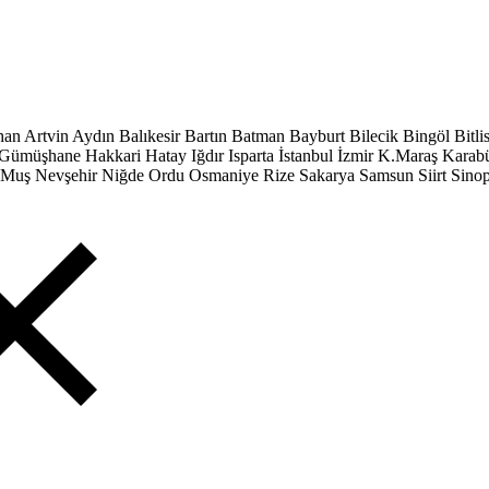
han
Artvin
Aydın
Balıkesir
Bartın
Batman
Bayburt
Bilecik
Bingöl
Bitli
Gümüşhane
Hakkari
Hatay
Iğdır
Isparta
İstanbul
İzmir
K.Maraş
Karab
Muş
Nevşehir
Niğde
Ordu
Osmaniye
Rize
Sakarya
Samsun
Siirt
Sino