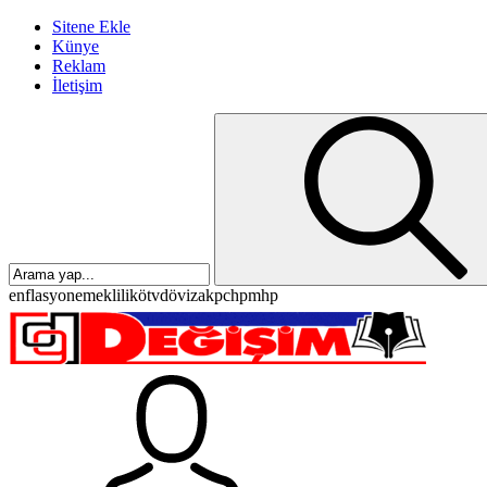
Sitene Ekle
Künye
Reklam
İletişim
enflasyon
emeklilik
ötv
döviz
akp
chp
mhp