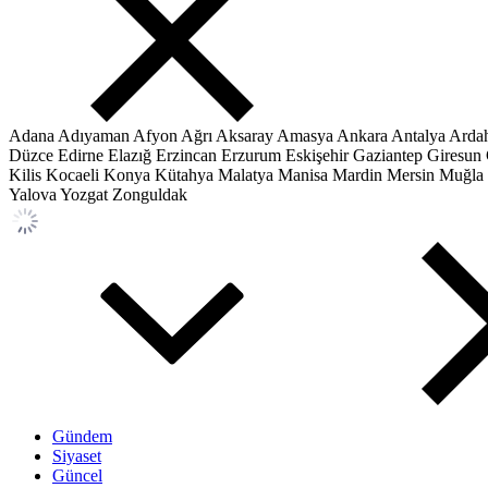
Adana
Adıyaman
Afyon
Ağrı
Aksaray
Amasya
Ankara
Antalya
Arda
Düzce
Edirne
Elazığ
Erzincan
Erzurum
Eskişehir
Gaziantep
Giresun
Kilis
Kocaeli
Konya
Kütahya
Malatya
Manisa
Mardin
Mersin
Muğla
Yalova
Yozgat
Zonguldak
Gündem
Siyaset
Güncel