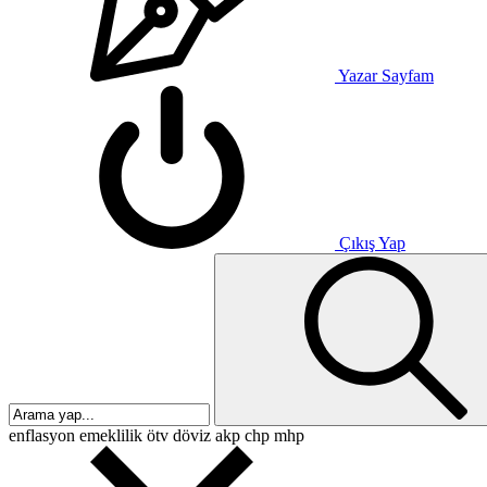
Yazar Sayfam
Çıkış Yap
enflasyon
emeklilik
ötv
döviz
akp
chp
mhp