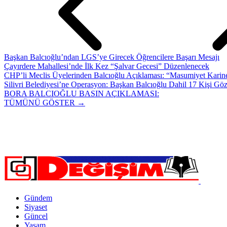
Başkan Balcıoğlu’ndan LGS’ye Girecek Öğrencilere Başarı Mesajı
Çayırdere Mahallesi’nde İlk Kez “Şalvar Gecesi” Düzenlenecek
CHP’li Meclis Üyelerinden Balcıoğlu Açıklaması: “Masumiyet Karine
Silivri Belediyesi’ne Operasyon: Başkan Balcıoğlu Dahil 17 Kişi Göz
BORA BALCIOĞLU BASIN AÇIKLAMASI:
TÜMÜNÜ GÖSTER →
Gündem
Siyaset
Güncel
Yaşam