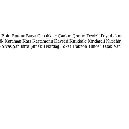
s
Bolu
Burdur
Bursa
Çanakkale
Çankırı
Çorum
Denizli
Diyarbakır
ük
Karaman
Kars
Kastamonu
Kayseri
Kırıkkale
Kırklareli
Kırşehir
p
Sivas
Şanlıurfa
Şırnak
Tekirdağ
Tokat
Trabzon
Tunceli
Uşak
Van