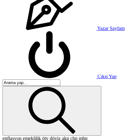
Yazar Sayfam
Çıkış Yap
enflasyon
emeklilik
ötv
döviz
akp
chp
mhp