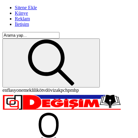
Sitene Ekle
Künye
Reklam
İletişim
enflasyon
emeklilik
ötv
döviz
akp
chp
mhp