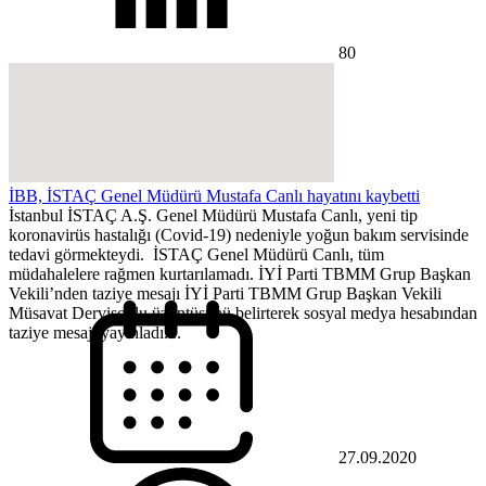
80
İBB, İSTAÇ Genel Müdürü Mustafa Canlı hayatını kaybetti
İstanbul İSTAÇ A.Ş. Genel Müdürü Mustafa Canlı, yeni tip
koronavirüs hastalığı (Covid-19) nedeniyle yoğun bakım servisinde
tedavi görmekteydi. İSTAÇ Genel Müdürü Canlı, tüm
müdahalelere rağmen kurtarılamadı. İYİ Parti TBMM Grup Başkan
Vekili’nden taziye mesajı İYİ Parti TBMM Grup Başkan Vekili
Müsavat Dervişoğlu üzüntüsünü belirterek sosyal medya hesabından
taziye mesajı yayınladı....
27.09.2020