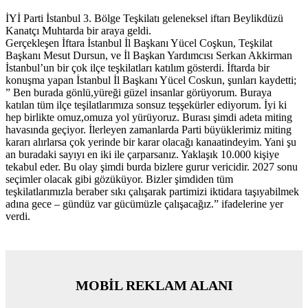
İYİ Parti İstanbul 3. Bölge Teşkilatı geleneksel iftarı Beylikdüzü
Kanatçı Muhtarda bir araya geldi.
Gerçekleşen İftara İstanbul İl Başkanı Yücel Coşkun, Teşkilat
Başkanı Mesut Dursun, ve İl Başkan Yardımcısı Serkan Akkirman
İstanbul’un bir çok ilçe teşkilatları katılım gösterdi. İftarda bir
konuşma yapan İstanbul İl Başkanı Yücel Coskun, şunları kaydetti;
” Ben burada gönlü,yüreği güzel insanlar görüyorum. Buraya
katılan tüm ilçe teşilatlarımıza sonsuz teşşekürler ediyorum. İyi ki
hep birlikte omuz,omuza yol yürüyoruz. Burası şimdi adeta miting
havasında geçiyor. İlerleyen zamanlarda Parti büyüklerimiz miting
kararı alırlarsa çok yerinde bir karar olacağı kanaatindeyim. Yani şu
an buradaki sayıyı en iki ile çarparsanız. Yaklaşık 10.000 kişiye
tekabul eder. Bu olay şimdi burda bizlere gurur vericidir. 2027 sonu
seçimler olacak gibi gözüküyor. Bizler şimdiden tüm
teşkilatlarımızla beraber sıkı çalışarak partimizi iktidara taşıyabilmek
adına gece – gündüz var gücümüzle çalışacağız.” ifadelerine yer
verdi.
MOBİL REKLAM ALANI