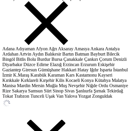
Adana
Adıyaman
Afyon
Ağrı
Aksaray
Amasya
Ankara
Antalya
Ardahan
Artvin
Aydın
Balıkesir
Bartın
Batman
Bayburt
Bilecik
Bingöl
Bitlis
Bolu
Burdur
Bursa
Çanakkale
Çankırı
Çorum
Denizli
Diyarbakır
Düzce
Edirne
Elazığ
Erzincan
Erzurum
Eskişehir
Gaziantep
Giresun
Gümüşhane
Hakkari
Hatay
Iğdır
Isparta
İstanbul
İzmir
K.Maraş
Karabük
Karaman
Kars
Kastamonu
Kayseri
Kırıkkale
Kırklareli
Kırşehir
Kilis
Kocaeli
Konya
Kütahya
Malatya
Manisa
Mardin
Mersin
Muğla
Muş
Nevşehir
Niğde
Ordu
Osmaniye
Rize
Sakarya
Samsun
Siirt
Sinop
Sivas
Şanlıurfa
Şırnak
Tekirdağ
Tokat
Trabzon
Tunceli
Uşak
Van
Yalova
Yozgat
Zonguldak