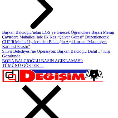
Başkan Balcıoğlu’ndan LGS’ye Girecek Öğrencilere Başarı Mesajı
Çayırdere Mahallesi’nde İlk Kez “Şalvar Gecesi” Düzenlenecek
CHP’li Meclis Üyelerinden Balcıoğlu Açıklaması: “Masumiyet
Karinesi Esastır”
Silivri Belediyesi’ne Operasyon: Başkan Balcıoğlu Dahil 17 Kişi
Gözaltında
BORA BALCIOĞLU BASIN AÇIKLAMASI:
TÜMÜNÜ GÖSTER →