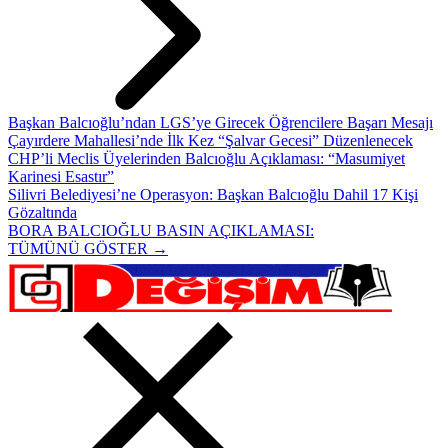
Başkan Balcıoğlu’ndan LGS’ye Girecek Öğrencilere Başarı Mesajı
Çayırdere Mahallesi’nde İlk Kez “Şalvar Gecesi” Düzenlenecek
CHP’li Meclis Üyelerinden Balcıoğlu Açıklaması: “Masumiyet
Karinesi Esastır”
Silivri Belediyesi’ne Operasyon: Başkan Balcıoğlu Dahil 17 Kişi
Gözaltında
BORA BALCIOĞLU BASIN AÇIKLAMASI:
TÜMÜNÜ GÖSTER →