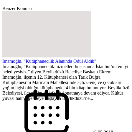
Benzer Konular
İmamoğlu, “Kütüphanecilik Alanında Ödül Aldık”
İmamoğlu, “Kütüphanecilik hizmetleri hususunda İstanbul’un en iyi
belediyesiyiz.” diyen Beylikdüzü Belediye Başkanı Ekrem
İmamoğlu, ilçenin 12. Kütüphanesi olan Tarık Buğra
Kütüphanesi’ni Marmara Mahallesi’nde açtı. Genç ve çocukların
yoğun ilgisi olduğu kütüphanede, 4 bin kitap bulunuyor. Beylikdüzü
Belediyesi, ilçeyi ilim ve irfanla donatmaya devam ediyor. Kültür
yuvası haline gelmeye başlayan Beylikdüzü’ne...