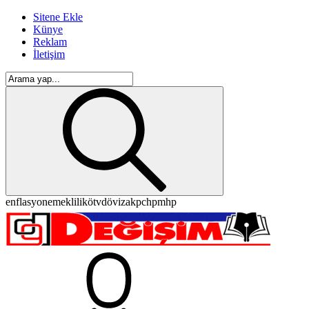
Sitene Ekle
Künye
Reklam
İletişim
enflasyon
emeklilik
ötv
döviz
akp
chp
mhp