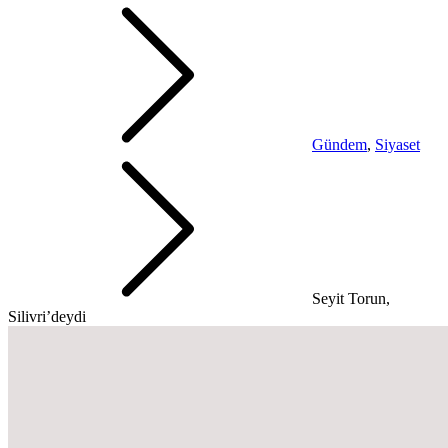
Gündem
,
Siyaset
Seyit Torun,
Silivri’deydi