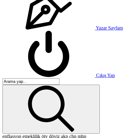
Yazar Sayfam
Çıkış Yap
enflasyon
emeklilik
ötv
döviz
akp
chp
mhp