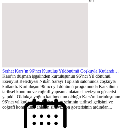
95
Serhat Kars’ın 96’ncı Kurtuluş Yıldönümü Coşkuyla Kutlandı…
Kars’ın düşman işgalinden kurtuluşunun 96’ncı Yıl dönümü,
Esenyurt Belediyesi Nikâh Sarayı Toplantı salonunda coşkuyla
kutlandı. Kurtuluşun 96’ncı yıl dönümü programında Kars ilinin
tarihsel konumu ve coğrafi yapısını anlatan sinevizyon gösterisi
yapıldı. Oldukça yoğun katılımcının olduğu Kars’ın kurtuluşunun
96’ncı yıl kutlamaları Serhat Kars şehrinin tarihsel gelişimi ve
coğrafi konumunu anlatan sinevizyon gösterisinin ardından...