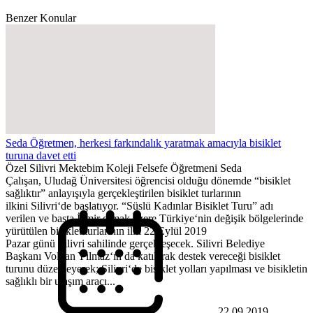
Benzer Konular
Seda Öğretmen, herkesi farkındalık yaratmak amacıyla bisiklet
turuna davet etti
Özel Silivri Mektebim Koleji Felsefe Öğretmeni Seda
Çalışan, Uludağ Üniversitesi öğrencisi olduğu dönemde “bisiklet
sağlıktır” anlayışıyla gerçekleştirilen bisiklet turlarının
ilkini Silivri‘de başlatıyor. “Süslü Kadınlar Bisiklet Turu” adı
verilen ve başta İzmir olmak üzere Türkiye‘nin değişik bölgelerinde
yürütülen bisiklet turlarının ilki 22 Eylül 2019
Pazar günü Silivri sahilinde gerçekleşecek. Silivri Belediye
Başkanı Volkan Yılmaz‘ın da katılarak destek vereceği bisiklet
turunu düzenleyerek; Silivri‘de bisiklet yolları yapılması ve bisikletin
sağlıklı bir ulaşım aracı...
22.09.2019