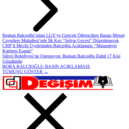
Başkan Balcıoğlu’ndan LGS’ye Girecek Öğrencilere Başarı Mesajı
Çayırdere Mahallesi’nde İlk Kez “Şalvar Gecesi” Düzenlenecek
CHP’li Meclis Üyelerinden Balcıoğlu Açıklaması: “Masumiyet
Karinesi Esastır”
Silivri Belediyesi’ne Operasyon: Başkan Balcıoğlu Dahil 17 Kişi
Gözaltında
BORA BALCIOĞLU BASIN AÇIKLAMASI:
TÜMÜNÜ GÖSTER →