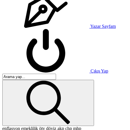
Yazar Sayfam
Çıkış Yap
enflasyon
emeklilik
ötv
döviz
akp
chp
mhp