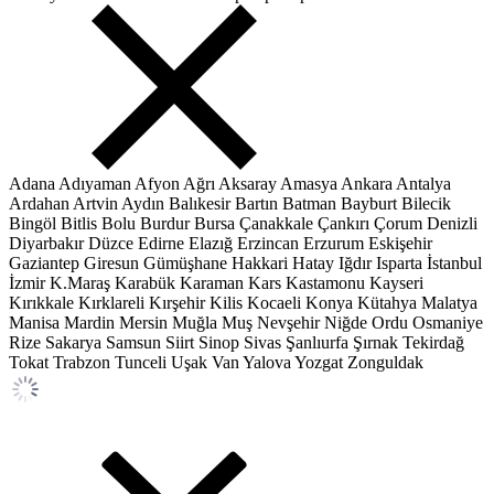
Adana
Adıyaman
Afyon
Ağrı
Aksaray
Amasya
Ankara
Antalya
Ardahan
Artvin
Aydın
Balıkesir
Bartın
Batman
Bayburt
Bilecik
Bingöl
Bitlis
Bolu
Burdur
Bursa
Çanakkale
Çankırı
Çorum
Denizli
Diyarbakır
Düzce
Edirne
Elazığ
Erzincan
Erzurum
Eskişehir
Gaziantep
Giresun
Gümüşhane
Hakkari
Hatay
Iğdır
Isparta
İstanbul
İzmir
K.Maraş
Karabük
Karaman
Kars
Kastamonu
Kayseri
Kırıkkale
Kırklareli
Kırşehir
Kilis
Kocaeli
Konya
Kütahya
Malatya
Manisa
Mardin
Mersin
Muğla
Muş
Nevşehir
Niğde
Ordu
Osmaniye
Rize
Sakarya
Samsun
Siirt
Sinop
Sivas
Şanlıurfa
Şırnak
Tekirdağ
Tokat
Trabzon
Tunceli
Uşak
Van
Yalova
Yozgat
Zonguldak