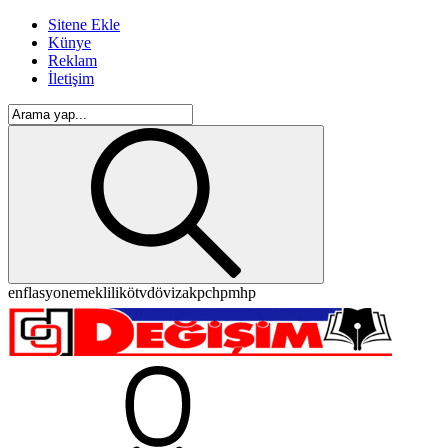
Sitene Ekle
Künye
Reklam
İletişim
enflasyon
emeklilik
ötv
döviz
akp
chp
mhp