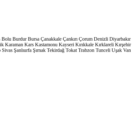
s
Bolu
Burdur
Bursa
Çanakkale
Çankırı
Çorum
Denizli
Diyarbakır
ük
Karaman
Kars
Kastamonu
Kayseri
Kırıkkale
Kırklareli
Kırşehir
p
Sivas
Şanlıurfa
Şırnak
Tekirdağ
Tokat
Trabzon
Tunceli
Uşak
Van