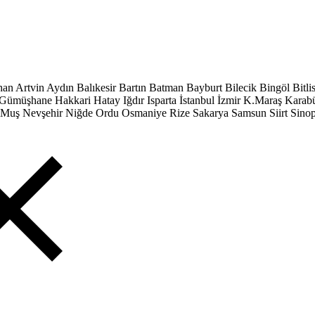
han
Artvin
Aydın
Balıkesir
Bartın
Batman
Bayburt
Bilecik
Bingöl
Bitli
Gümüşhane
Hakkari
Hatay
Iğdır
Isparta
İstanbul
İzmir
K.Maraş
Karab
Muş
Nevşehir
Niğde
Ordu
Osmaniye
Rize
Sakarya
Samsun
Siirt
Sino