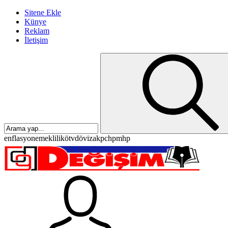
Sitene Ekle
Künye
Reklam
İletişim
enflasyon
emeklilik
ötv
döviz
akp
chp
mhp