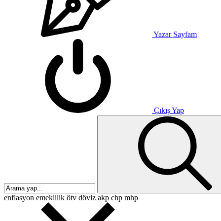
Yazar Sayfam
Çıkış Yap
enflasyon
emeklilik
ötv
döviz
akp
chp
mhp