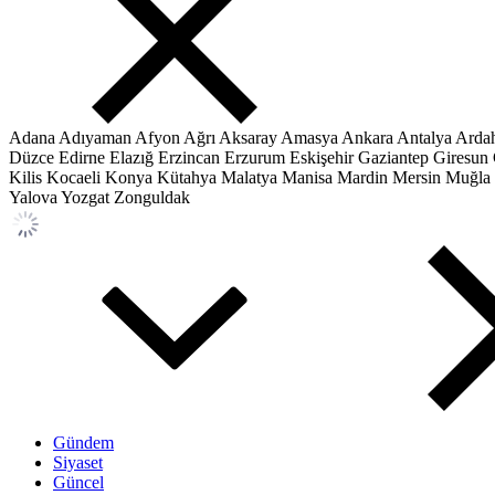
Adana
Adıyaman
Afyon
Ağrı
Aksaray
Amasya
Ankara
Antalya
Arda
Düzce
Edirne
Elazığ
Erzincan
Erzurum
Eskişehir
Gaziantep
Giresun
Kilis
Kocaeli
Konya
Kütahya
Malatya
Manisa
Mardin
Mersin
Muğla
Yalova
Yozgat
Zonguldak
Gündem
Siyaset
Güncel