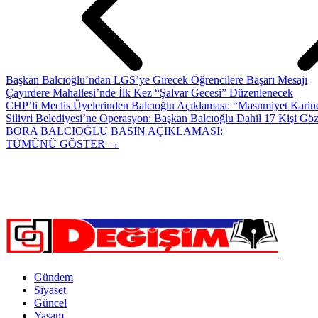
Başkan Balcıoğlu’ndan LGS’ye Girecek Öğrencilere Başarı Mesajı
Çayırdere Mahallesi’nde İlk Kez “Şalvar Gecesi” Düzenlenecek
CHP’li Meclis Üyelerinden Balcıoğlu Açıklaması: “Masumiyet Karine
Silivri Belediyesi’ne Operasyon: Başkan Balcıoğlu Dahil 17 Kişi Göz
BORA BALCIOĞLU BASIN AÇIKLAMASI:
TÜMÜNÜ GÖSTER →
Gündem
Siyaset
Güncel
Yaşam