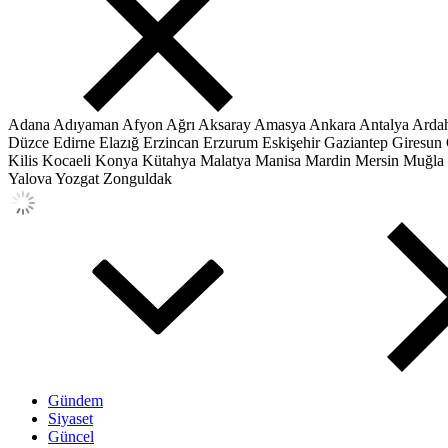
Adana
Adıyaman
Afyon
Ağrı
Aksaray
Amasya
Ankara
Antalya
Arda
Düzce
Edirne
Elazığ
Erzincan
Erzurum
Eskişehir
Gaziantep
Giresun
Kilis
Kocaeli
Konya
Kütahya
Malatya
Manisa
Mardin
Mersin
Muğla
Yalova
Yozgat
Zonguldak
Gündem
Siyaset
Güncel