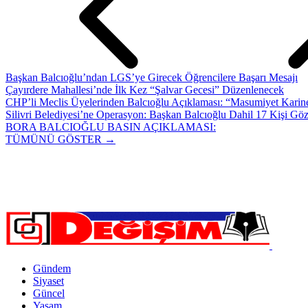
Başkan Balcıoğlu’ndan LGS’ye Girecek Öğrencilere Başarı Mesajı
Çayırdere Mahallesi’nde İlk Kez “Şalvar Gecesi” Düzenlenecek
CHP’li Meclis Üyelerinden Balcıoğlu Açıklaması: “Masumiyet Karine
Silivri Belediyesi’ne Operasyon: Başkan Balcıoğlu Dahil 17 Kişi Göz
BORA BALCIOĞLU BASIN AÇIKLAMASI:
TÜMÜNÜ GÖSTER →
Gündem
Siyaset
Güncel
Yaşam