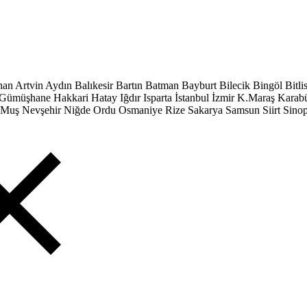
han
Artvin
Aydın
Balıkesir
Bartın
Batman
Bayburt
Bilecik
Bingöl
Bitli
Gümüşhane
Hakkari
Hatay
Iğdır
Isparta
İstanbul
İzmir
K.Maraş
Karab
Muş
Nevşehir
Niğde
Ordu
Osmaniye
Rize
Sakarya
Samsun
Siirt
Sino