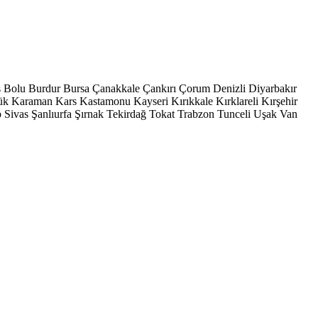
s
Bolu
Burdur
Bursa
Çanakkale
Çankırı
Çorum
Denizli
Diyarbakır
ük
Karaman
Kars
Kastamonu
Kayseri
Kırıkkale
Kırklareli
Kırşehir
p
Sivas
Şanlıurfa
Şırnak
Tekirdağ
Tokat
Trabzon
Tunceli
Uşak
Van