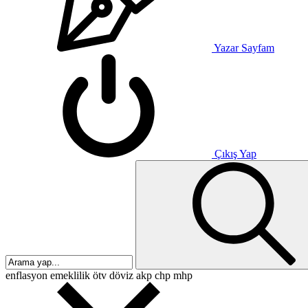
Yazar Sayfam
Çıkış Yap
enflasyon
emeklilik
ötv
döviz
akp
chp
mhp