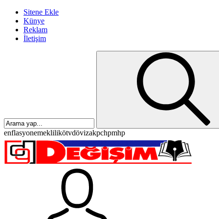
Sitene Ekle
Künye
Reklam
İletişim
enflasyon
emeklilik
ötv
döviz
akp
chp
mhp