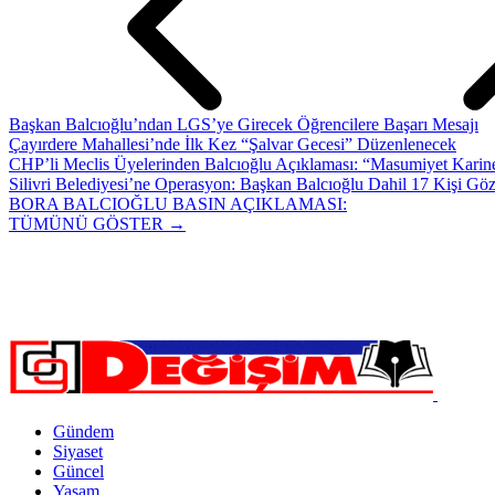
Başkan Balcıoğlu’ndan LGS’ye Girecek Öğrencilere Başarı Mesajı
Çayırdere Mahallesi’nde İlk Kez “Şalvar Gecesi” Düzenlenecek
CHP’li Meclis Üyelerinden Balcıoğlu Açıklaması: “Masumiyet Karine
Silivri Belediyesi’ne Operasyon: Başkan Balcıoğlu Dahil 17 Kişi Göz
BORA BALCIOĞLU BASIN AÇIKLAMASI:
TÜMÜNÜ GÖSTER →
Gündem
Siyaset
Güncel
Yaşam