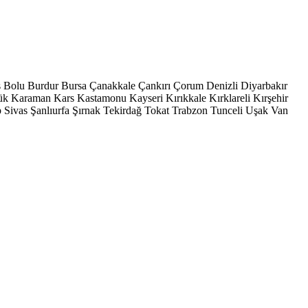
s
Bolu
Burdur
Bursa
Çanakkale
Çankırı
Çorum
Denizli
Diyarbakır
ük
Karaman
Kars
Kastamonu
Kayseri
Kırıkkale
Kırklareli
Kırşehir
p
Sivas
Şanlıurfa
Şırnak
Tekirdağ
Tokat
Trabzon
Tunceli
Uşak
Van