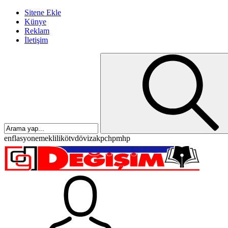
Sitene Ekle
Künye
Reklam
İletişim
enflasyon
emeklilik
ötv
döviz
akp
chp
mhp