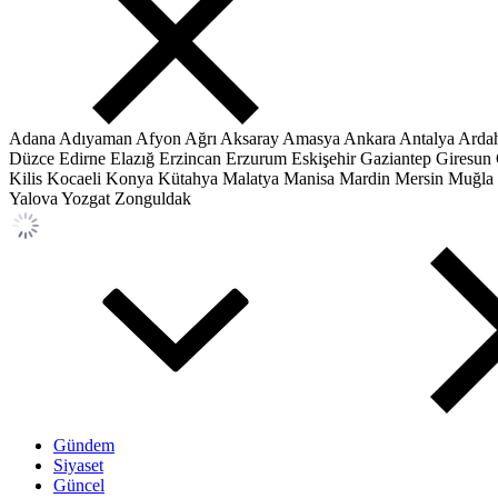
Adana
Adıyaman
Afyon
Ağrı
Aksaray
Amasya
Ankara
Antalya
Arda
Düzce
Edirne
Elazığ
Erzincan
Erzurum
Eskişehir
Gaziantep
Giresun
Kilis
Kocaeli
Konya
Kütahya
Malatya
Manisa
Mardin
Mersin
Muğla
Yalova
Yozgat
Zonguldak
Gündem
Siyaset
Güncel