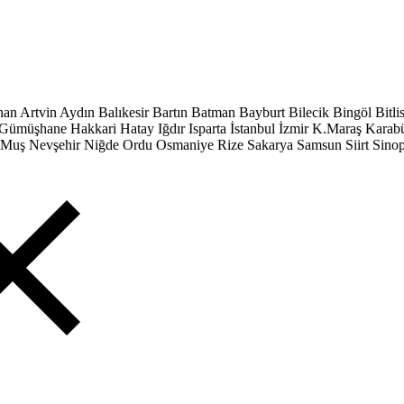
han
Artvin
Aydın
Balıkesir
Bartın
Batman
Bayburt
Bilecik
Bingöl
Bitli
Gümüşhane
Hakkari
Hatay
Iğdır
Isparta
İstanbul
İzmir
K.Maraş
Karab
Muş
Nevşehir
Niğde
Ordu
Osmaniye
Rize
Sakarya
Samsun
Siirt
Sino