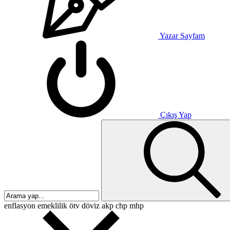
Yazar Sayfam
Çıkış Yap
enflasyon
emeklilik
ötv
döviz
akp
chp
mhp