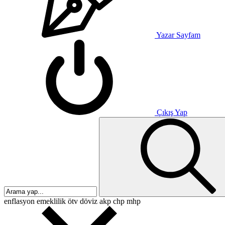
Yazar Sayfam
Çıkış Yap
enflasyon
emeklilik
ötv
döviz
akp
chp
mhp