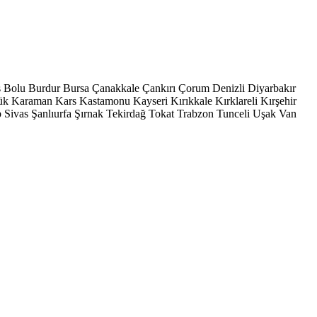
s
Bolu
Burdur
Bursa
Çanakkale
Çankırı
Çorum
Denizli
Diyarbakır
ük
Karaman
Kars
Kastamonu
Kayseri
Kırıkkale
Kırklareli
Kırşehir
p
Sivas
Şanlıurfa
Şırnak
Tekirdağ
Tokat
Trabzon
Tunceli
Uşak
Van