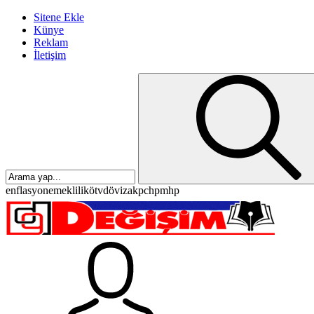
Sitene Ekle
Künye
Reklam
İletişim
enflasyon
emeklilik
ötv
döviz
akp
chp
mhp