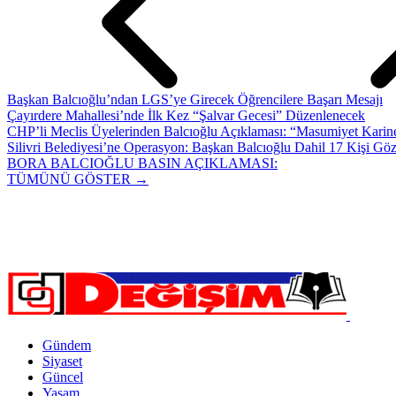
Başkan Balcıoğlu’ndan LGS’ye Girecek Öğrencilere Başarı Mesajı
Çayırdere Mahallesi’nde İlk Kez “Şalvar Gecesi” Düzenlenecek
CHP’li Meclis Üyelerinden Balcıoğlu Açıklaması: “Masumiyet Karine
Silivri Belediyesi’ne Operasyon: Başkan Balcıoğlu Dahil 17 Kişi Göz
BORA BALCIOĞLU BASIN AÇIKLAMASI:
TÜMÜNÜ GÖSTER →
Gündem
Siyaset
Güncel
Yaşam