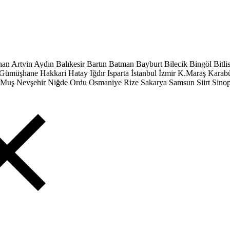
han
Artvin
Aydın
Balıkesir
Bartın
Batman
Bayburt
Bilecik
Bingöl
Bitli
Gümüşhane
Hakkari
Hatay
Iğdır
Isparta
İstanbul
İzmir
K.Maraş
Karab
Muş
Nevşehir
Niğde
Ordu
Osmaniye
Rize
Sakarya
Samsun
Siirt
Sino