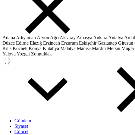
Adana
Adıyaman
Afyon
Ağrı
Aksaray
Amasya
Ankara
Antalya
Arda
Düzce
Edirne
Elazığ
Erzincan
Erzurum
Eskişehir
Gaziantep
Giresun
Kilis
Kocaeli
Konya
Kütahya
Malatya
Manisa
Mardin
Mersin
Muğla
Yalova
Yozgat
Zonguldak
Gündem
Siyaset
Güncel