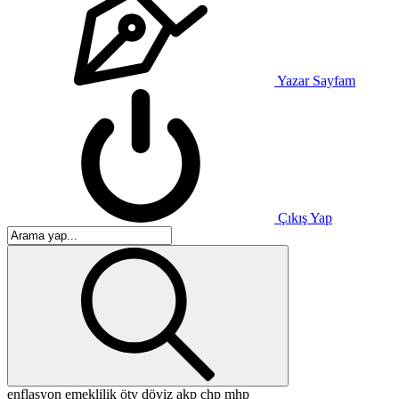
Yazar Sayfam
Çıkış Yap
enflasyon
emeklilik
ötv
döviz
akp
chp
mhp