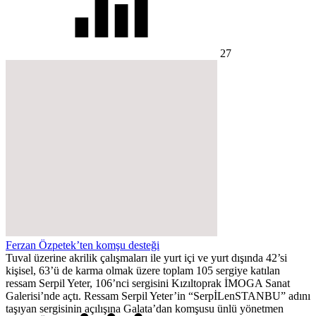
27
Ferzan Özpetek’ten komşu desteği
Tuval üzerine akrilik çalışmaları ile yurt içi ve yurt dışında 42’si
kişisel, 63’ü de karma olmak üzere toplam 105 sergiye katılan
ressam Serpil Yeter, 106’nci sergisini Kızıltoprak İMOGA Sanat
Galerisi’nde açtı. Ressam Serpil Yeter’in “SerpİL­en­STANBU” adını
taşıyan sergisinin açılışına Galata’dan komşusu ünlü yönetmen