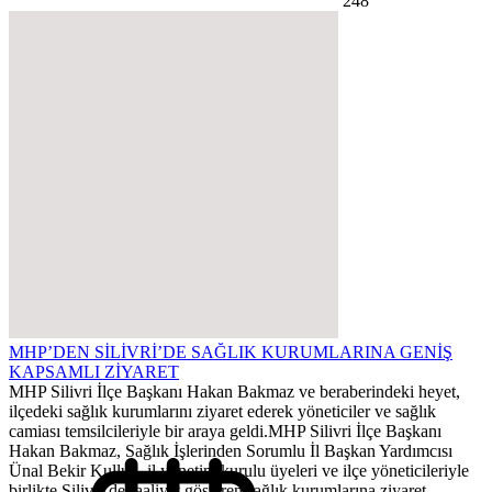
248
MHP’DEN SİLİVRİ’DE SAĞLIK KURUMLARINA GENİŞ
KAPSAMLI ZİYARET
MHP Silivri İlçe Başkanı Hakan Bakmaz ve beraberindeki heyet,
ilçedeki sağlık kurumlarını ziyaret ederek yöneticiler ve sağlık
camiası temsilcileriyle bir araya geldi.MHP Silivri İlçe Başkanı
Hakan Bakmaz, Sağlık İşlerinden Sorumlu İl Başkan Yardımcısı
Ünal Bekir Kulluk, il yönetim kurulu üyeleri ve ilçe yöneticileriyle
birlikte Silivri’de faaliyet gösteren sağlık kurumlarına ziyaret...