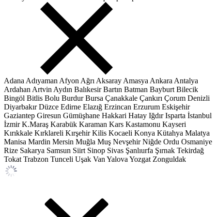
Adana
Adıyaman
Afyon
Ağrı
Aksaray
Amasya
Ankara
Antalya
Ardahan
Artvin
Aydın
Balıkesir
Bartın
Batman
Bayburt
Bilecik
Bingöl
Bitlis
Bolu
Burdur
Bursa
Çanakkale
Çankırı
Çorum
Denizli
Diyarbakır
Düzce
Edirne
Elazığ
Erzincan
Erzurum
Eskişehir
Gaziantep
Giresun
Gümüşhane
Hakkari
Hatay
Iğdır
Isparta
İstanbul
İzmir
K.Maraş
Karabük
Karaman
Kars
Kastamonu
Kayseri
Kırıkkale
Kırklareli
Kırşehir
Kilis
Kocaeli
Konya
Kütahya
Malatya
Manisa
Mardin
Mersin
Muğla
Muş
Nevşehir
Niğde
Ordu
Osmaniye
Rize
Sakarya
Samsun
Siirt
Sinop
Sivas
Şanlıurfa
Şırnak
Tekirdağ
Tokat
Trabzon
Tunceli
Uşak
Van
Yalova
Yozgat
Zonguldak