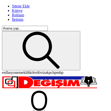
Sitene Ekle
Künye
Reklam
İletişim
enflasyon
emeklilik
ötv
döviz
akp
chp
mhp