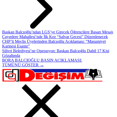
Başkan Balcıoğlu’ndan LGS’ye Girecek Öğrencilere Başarı Mesajı
Çayırdere Mahallesi’nde İlk Kez “Şalvar Gecesi” Düzenlenecek
CHP’li Meclis Üyelerinden Balcıoğlu Açıklaması: “Masumiyet
Karinesi Esastır”
Silivri Belediyesi’ne Operasyon: Başkan Balcıoğlu Dahil 17 Kişi
Gözaltında
BORA BALCIOĞLU BASIN AÇIKLAMASI:
TÜMÜNÜ GÖSTER →