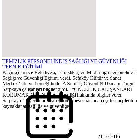
TEMİZLİK PERSONELİNE İŞ SAĞLIĞI VE GÜVENLİĞİ
TEKNİK EĞİTİMİ
Küçükçekmece Belediyesi, Temizlik İşleri Müdürlüğü personeline İş
Sağlığı ve Güvenliği Eğitimi verdi. Sefaköy Kültür ve Sanat
Merkezi’nde verilen eğitimde, A Sınıfı İş Güvenliği Uzmanı Turgut
Sarpkaya çalışanları bilgilendirdi. “ÖNCELİK ÇALIŞANLARI
KORUMAK’’ İş sağlığı ve güvenliği hakkında bilgiler veren
Sarpkaya; “İşyerlerinde işin yürütülmesi sırasında çeşitli sebeplerden
kaynaklanan sağlığa ve güvenliğe...
21.10.2016