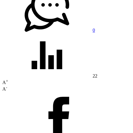
0
22
+
A
-
A