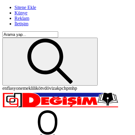
Sitene Ekle
Künye
Reklam
İletişim
enflasyon
emeklilik
ötv
döviz
akp
chp
mhp