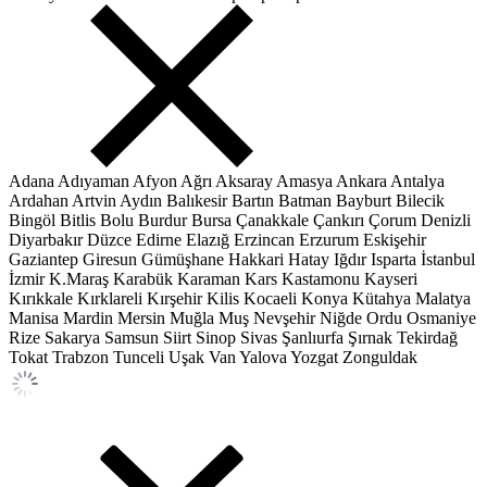
Adana
Adıyaman
Afyon
Ağrı
Aksaray
Amasya
Ankara
Antalya
Ardahan
Artvin
Aydın
Balıkesir
Bartın
Batman
Bayburt
Bilecik
Bingöl
Bitlis
Bolu
Burdur
Bursa
Çanakkale
Çankırı
Çorum
Denizli
Diyarbakır
Düzce
Edirne
Elazığ
Erzincan
Erzurum
Eskişehir
Gaziantep
Giresun
Gümüşhane
Hakkari
Hatay
Iğdır
Isparta
İstanbul
İzmir
K.Maraş
Karabük
Karaman
Kars
Kastamonu
Kayseri
Kırıkkale
Kırklareli
Kırşehir
Kilis
Kocaeli
Konya
Kütahya
Malatya
Manisa
Mardin
Mersin
Muğla
Muş
Nevşehir
Niğde
Ordu
Osmaniye
Rize
Sakarya
Samsun
Siirt
Sinop
Sivas
Şanlıurfa
Şırnak
Tekirdağ
Tokat
Trabzon
Tunceli
Uşak
Van
Yalova
Yozgat
Zonguldak