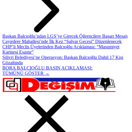
Başkan Balcıoğlu’ndan LGS’ye Girecek Öğrencilere Başarı Mesajı
Çayırdere Mahallesi’nde İlk Kez “Şalvar Gecesi” Düzenlenecek
CHP’li Meclis Üyelerinden Balcıoğlu Açıklaması: “Masumiyet
Karinesi Esastır”
Silivri Belediyesi’ne Operasyon: Başkan Balcıoğlu Dahil 17 Kişi
Gözaltında
BORA BALCIOĞLU BASIN AÇIKLAMASI:
TÜMÜNÜ GÖSTER →