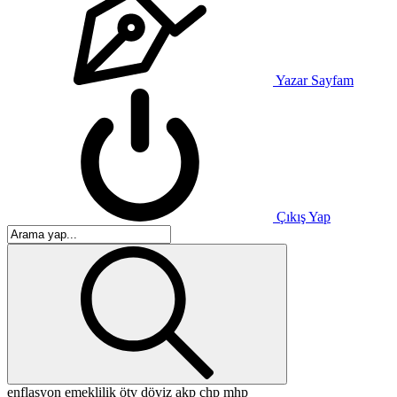
Yazar Sayfam
Çıkış Yap
enflasyon
emeklilik
ötv
döviz
akp
chp
mhp