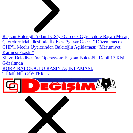
Başkan Balcıoğlu’ndan LGS’ye Girecek Öğrencilere Başarı Mesajı
Çayırdere Mahallesi’nde İlk Kez “Şalvar Gecesi” Düzenlenecek
CHP’li Meclis Üyelerinden Balcıoğlu Açıklaması: “Masumiyet
Karinesi Esastır”
Silivri Belediyesi’ne Operasyon: Başkan Balcıoğlu Dahil 17 Kişi
Gözaltında
BORA BALCIOĞLU BASIN AÇIKLAMASI:
TÜMÜNÜ GÖSTER →