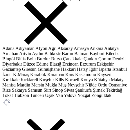
Adana
Adıyaman
Afyon
Ağrı
Aksaray
Amasya
Ankara
Antalya
Ardahan
Artvin
Aydın
Balıkesir
Bartın
Batman
Bayburt
Bilecik
Bingöl
Bitlis
Bolu
Burdur
Bursa
Çanakkale
Çankırı
Çorum
Denizli
Diyarbakır
Düzce
Edirne
Elazığ
Erzincan
Erzurum
Eskişehir
Gaziantep
Giresun
Gümüşhane
Hakkari
Hatay
Iğdır
Isparta
İstanbul
İzmir
K.Maraş
Karabük
Karaman
Kars
Kastamonu
Kayseri
Kırıkkale
Kırklareli
Kırşehir
Kilis
Kocaeli
Konya
Kütahya
Malatya
Manisa
Mardin
Mersin
Muğla
Muş
Nevşehir
Niğde
Ordu
Osmaniye
Rize
Sakarya
Samsun
Siirt
Sinop
Sivas
Şanlıurfa
Şırnak
Tekirdağ
Tokat
Trabzon
Tunceli
Uşak
Van
Yalova
Yozgat
Zonguldak