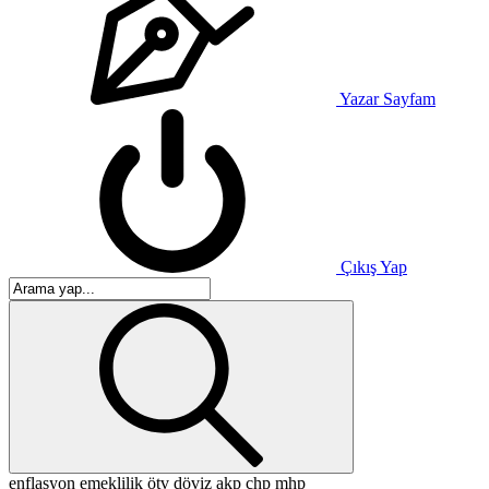
Yazar Sayfam
Çıkış Yap
enflasyon
emeklilik
ötv
döviz
akp
chp
mhp