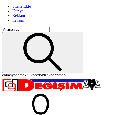
Sitene Ekle
Künye
Reklam
İletişim
enflasyon
emeklilik
ötv
döviz
akp
chp
mhp