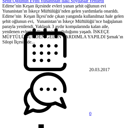
Şehit Oğlunun Evini Yunanistan’daki Soydaşlar Yeniledi
Edirne’nin Keşan ilçesinde evleri yanan şehit oğlunun evi
Yunanistan’ın İskeçe Müftülüğü’nden gelen yardımlarla onarıldı.
Edirne’nin Keşan İlçesi’nde çıkan yangında kullanılmaz hale gelen
şehit oğlunun evi, Yunanistan’ın İskeçe Müftülüğü’nce bağışlanan
parayla yenilendi. Yaklaşık 3 aydır komşularında kalan aile,
yenilenen evlerine dönmenin mutluluğunu yaşadı. İSKEÇE
MÜFTÜLÜĞÜNDEN GELEN YARDIMLA YAPILDI Şırnak’ın
Silopi İlçesi’nde...
20.03.2017
0