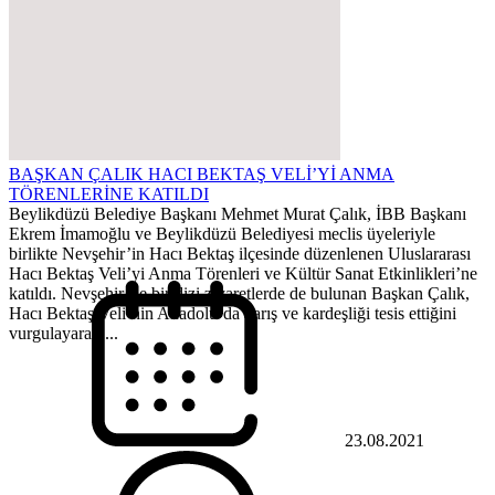
BAŞKAN ÇALIK HACI BEKTAŞ VELİ’Yİ ANMA
TÖRENLERİNE KATILDI
Beylikdüzü Belediye Başkanı Mehmet Murat Çalık, İBB Başkanı
Ekrem İmamoğlu ve Beylikdüzü Belediyesi meclis üyeleriyle
birlikte Nevşehir’in Hacı Bektaş ilçesinde düzenlenen Uluslararası
Hacı Bektaş Veli’yi Anma Törenleri ve Kültür Sanat Etkinlikleri’ne
katıldı. Nevşehir’de bir dizi ziyaretlerde de bulunan Başkan Çalık,
Hacı Bektaş Veli’nin Anadolu’da barış ve kardeşliği tesis ettiğini
vurgulayarak,...
23.08.2021