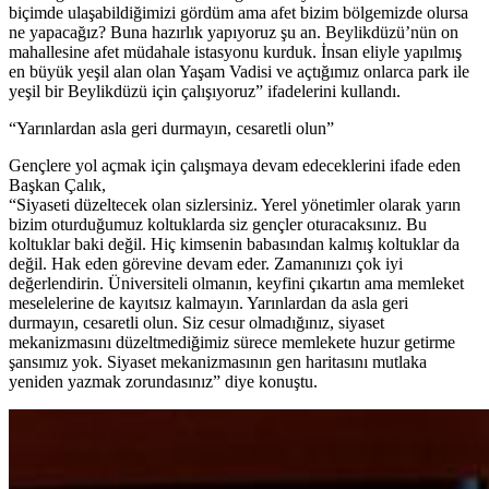
biçimde ulaşabildiğimizi gördüm ama afet bizim bölgemizde olursa
ne yapacağız? Buna hazırlık yapıyoruz şu an. Beylikdüzü’nün on
mahallesine afet müdahale istasyonu kurduk. İnsan eliyle yapılmış
en büyük yeşil alan olan Yaşam Vadisi ve açtığımız onlarca park ile
yeşil bir Beylikdüzü için çalışıyoruz” ifadelerini kullandı.
“Yarınlardan asla geri durmayın, cesaretli olun”
Gençlere yol açmak için çalışmaya devam edeceklerini ifade eden
Başkan Çalık,
“Siyaseti düzeltecek olan sizlersiniz. Yerel yönetimler olarak yarın
bizim oturduğumuz koltuklarda siz gençler oturacaksınız. Bu
koltuklar baki değil. Hiç kimsenin babasından kalmış koltuklar da
değil. Hak eden görevine devam eder. Zamanınızı çok iyi
değerlendirin. Üniversiteli olmanın, keyfini çıkartın ama memleket
meselelerine de kayıtsız kalmayın. Yarınlardan da asla geri
durmayın, cesaretli olun. Siz cesur olmadığınız, siyaset
mekanizmasını düzeltmediğimiz sürece memlekete huzur getirme
şansımız yok. Siyaset mekanizmasının gen haritasını mutlaka
yeniden yazmak zorundasınız” diye konuştu.