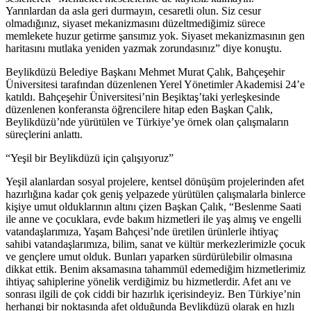
Yarınlardan da asla geri durmayın, cesaretli olun. Siz cesur
olmadığınız, siyaset mekanizmasını düzeltmediğimiz sürece
memlekete huzur getirme şansımız yok. Siyaset mekanizmasının gen
haritasını mutlaka yeniden yazmak zorundasınız” diye konuştu.
Beylikdüzü Belediye Başkanı Mehmet Murat Çalık, Bahçeşehir
Üniversitesi tarafından düzenlenen Yerel Yönetimler Akademisi 24’e
katıldı. Bahçeşehir Üniversitesi’nin Beşiktaş’taki yerleşkesinde
düzenlenen konferansta öğrencilere hitap eden Başkan Çalık,
Beylikdüzü’nde yürütülen ve Türkiye’ye örnek olan çalışmaların
süreçlerini anlattı.
“Yeşil bir Beylikdüzü için çalışıyoruz”
Yeşil alanlardan sosyal projelere, kentsel dönüşüm projelerinden afet
hazırlığına kadar çok geniş yelpazede yürütülen çalışmalarla binlerce
kişiye umut olduklarının altını çizen Başkan Çalık, “Beslenme Saati
ile anne ve çocuklara, evde bakım hizmetleri ile yaş almış ve engelli
vatandaşlarımıza, Yaşam Bahçesi’nde üretilen ürünlerle ihtiyaç
sahibi vatandaşlarımıza, bilim, sanat ve kültür merkezlerimizle çocuk
ve gençlere umut olduk. Bunları yaparken sürdürülebilir olmasına
dikkat ettik. Benim aksamasına tahammül edemediğim hizmetlerimiz
ihtiyaç sahiplerine yönelik verdiğimiz bu hizmetlerdir. Afet anı ve
sonrası ilgili de çok ciddi bir hazırlık içerisindeyiz. Ben Türkiye’nin
herhangi bir noktasında afet olduğunda Beylikdüzü olarak en hızlı