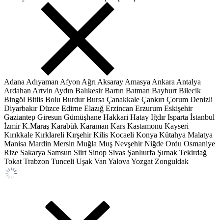
Adana
Adıyaman
Afyon
Ağrı
Aksaray
Amasya
Ankara
Antalya
Ardahan
Artvin
Aydın
Balıkesir
Bartın
Batman
Bayburt
Bilecik
Bingöl
Bitlis
Bolu
Burdur
Bursa
Çanakkale
Çankırı
Çorum
Denizli
Diyarbakır
Düzce
Edirne
Elazığ
Erzincan
Erzurum
Eskişehir
Gaziantep
Giresun
Gümüşhane
Hakkari
Hatay
Iğdır
Isparta
İstanbul
İzmir
K.Maraş
Karabük
Karaman
Kars
Kastamonu
Kayseri
Kırıkkale
Kırklareli
Kırşehir
Kilis
Kocaeli
Konya
Kütahya
Malatya
Manisa
Mardin
Mersin
Muğla
Muş
Nevşehir
Niğde
Ordu
Osmaniye
Rize
Sakarya
Samsun
Siirt
Sinop
Sivas
Şanlıurfa
Şırnak
Tekirdağ
Tokat
Trabzon
Tunceli
Uşak
Van
Yalova
Yozgat
Zonguldak