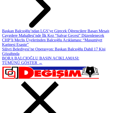
Başkan Balcıoğlu’ndan LGS’ye Girecek Öğrencilere Başarı Mesajı
Çayırdere Mahallesi’nde İlk Kez “Şalvar Gecesi” Düzenlenecek
CHP’li Meclis Üyelerinden Balcıoğlu Açıklaması: “Masumiyet
Karinesi Esastır”
Silivri Belediyesi’ne Operasyon: Başkan Balcıoğlu Dahil 17 Kişi
Gözaltında
BORA BALCIOĞLU BASIN AÇIKLAMASI:
TÜMÜNÜ GÖSTER →