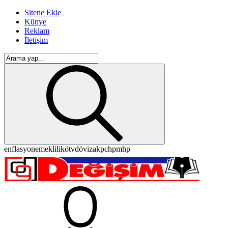
Sitene Ekle
Künye
Reklam
İletişim
enflasyon
emeklilik
ötv
döviz
akp
chp
mhp