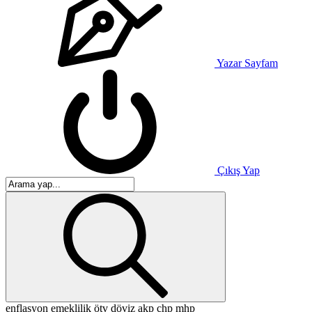
Yazar Sayfam
Çıkış Yap
enflasyon
emeklilik
ötv
döviz
akp
chp
mhp