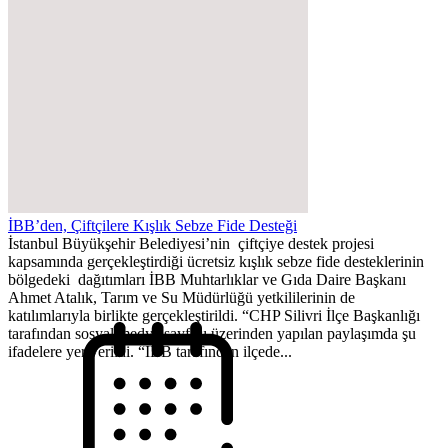
İBB’den, Çiftçilere Kışlık Sebze Fide Desteği
İstanbul Büyükşehir Belediyesi’nin çiftçiye destek projesi
kapsamında gerçekleştirdiği ücretsiz kışlık sebze fide desteklerinin
bölgedeki dağıtımları İBB Muhtarlıklar ve Gıda Daire Başkanı
Ahmet Atalık, Tarım ve Su Müdürlüğü yetkililerinin de
katılımlarıyla birlikte gerçekleştirildi. “CHP Silivri İlçe Başkanlığı
tarafından sosyal medya sayfası üzerinden yapılan paylaşımda şu
ifadelere yer verildi. “İBB tarafından ilçede...