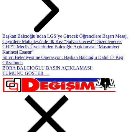
Başkan Balcıoğlu’ndan LGS’ye Girecek Öğrencilere Başarı Mesajı
Çayırdere Mahallesi’nde İlk Kez “Şalvar Gecesi” Düzenlenecek
CHP’li Meclis Üyelerinden Balcıoğlu Açıklaması: “Masumiyet
Karinesi Esastır”
Silivri Belediyesi’ne Operasyon: Başkan Balcıoğlu Dahil 17 Kişi
Gözaltında
BORA BALCIOĞLU BASIN AÇIKLAMASI:
TÜMÜNÜ GÖSTER →