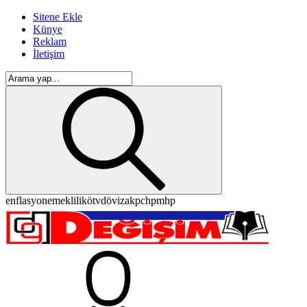
Sitene Ekle
Künye
Reklam
İletişim
enflasyon
emeklilik
ötv
döviz
akp
chp
mhp