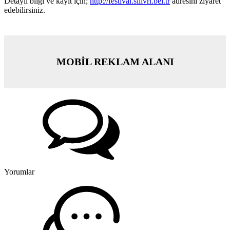
Detaylı bilgi ve kayıt için;
http://festival.silivri.bel.tr
adresini ziyaret
edebilirsiniz.
MOBİL REKLAM ALANI
Yorumlar