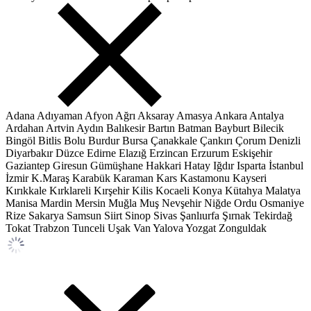
Adana
Adıyaman
Afyon
Ağrı
Aksaray
Amasya
Ankara
Antalya
Ardahan
Artvin
Aydın
Balıkesir
Bartın
Batman
Bayburt
Bilecik
Bingöl
Bitlis
Bolu
Burdur
Bursa
Çanakkale
Çankırı
Çorum
Denizli
Diyarbakır
Düzce
Edirne
Elazığ
Erzincan
Erzurum
Eskişehir
Gaziantep
Giresun
Gümüşhane
Hakkari
Hatay
Iğdır
Isparta
İstanbul
İzmir
K.Maraş
Karabük
Karaman
Kars
Kastamonu
Kayseri
Kırıkkale
Kırklareli
Kırşehir
Kilis
Kocaeli
Konya
Kütahya
Malatya
Manisa
Mardin
Mersin
Muğla
Muş
Nevşehir
Niğde
Ordu
Osmaniye
Rize
Sakarya
Samsun
Siirt
Sinop
Sivas
Şanlıurfa
Şırnak
Tekirdağ
Tokat
Trabzon
Tunceli
Uşak
Van
Yalova
Yozgat
Zonguldak