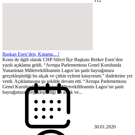
112
Başkan Esen’den, Kınama…!
Konu ile ilgili olarak CHP Silivri İlçe Başkanı Berker Esen’den
yazılı açıklama geldi. “Avrupa Parlementosu Genel Kurulunda
Yunanistan MilletvekiliIoannis Lagos’un şanlı bayrağımıza
gerçekleştirdiği bu alçak ve çirkin eylemi kınıyorum.” ifadelerine yer
verdi. Açıklamasına şu şekilde devam etti. “Avrupa Parlementosu
Genel Kurulunda Yunanistan MilletvekiliIoannis Lagos’un şanlı
bayrağımıza gerçekleştirdiği bu alçak ve...
30.01.2020