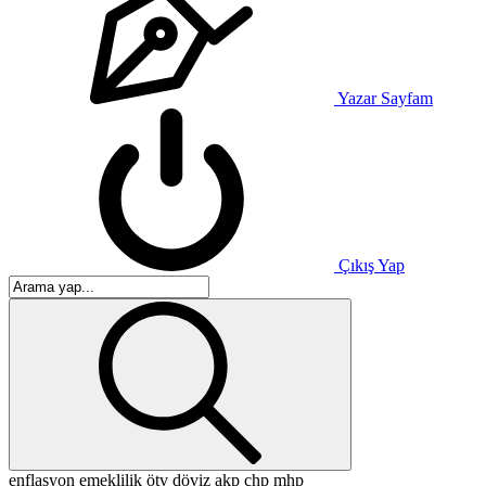
Yazar Sayfam
Çıkış Yap
enflasyon
emeklilik
ötv
döviz
akp
chp
mhp