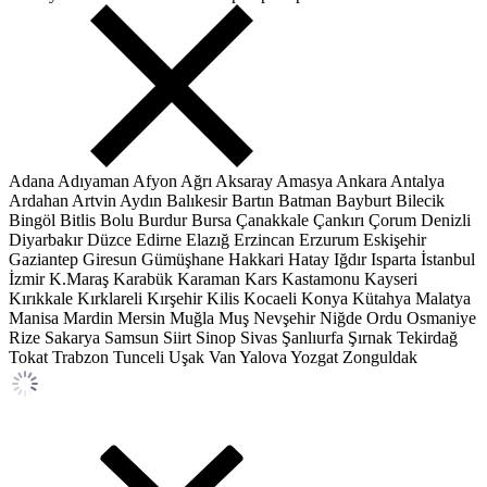
Adana
Adıyaman
Afyon
Ağrı
Aksaray
Amasya
Ankara
Antalya
Ardahan
Artvin
Aydın
Balıkesir
Bartın
Batman
Bayburt
Bilecik
Bingöl
Bitlis
Bolu
Burdur
Bursa
Çanakkale
Çankırı
Çorum
Denizli
Diyarbakır
Düzce
Edirne
Elazığ
Erzincan
Erzurum
Eskişehir
Gaziantep
Giresun
Gümüşhane
Hakkari
Hatay
Iğdır
Isparta
İstanbul
İzmir
K.Maraş
Karabük
Karaman
Kars
Kastamonu
Kayseri
Kırıkkale
Kırklareli
Kırşehir
Kilis
Kocaeli
Konya
Kütahya
Malatya
Manisa
Mardin
Mersin
Muğla
Muş
Nevşehir
Niğde
Ordu
Osmaniye
Rize
Sakarya
Samsun
Siirt
Sinop
Sivas
Şanlıurfa
Şırnak
Tekirdağ
Tokat
Trabzon
Tunceli
Uşak
Van
Yalova
Yozgat
Zonguldak