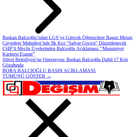
Başkan Balcıoğlu’ndan LGS’ye Girecek Öğrencilere Başarı Mesajı
Çayırdere Mahallesi’nde İlk Kez “Şalvar Gecesi” Düzenlenecek
CHP’li Meclis Üyelerinden Balcıoğlu Açıklaması: “Masumiyet
Karinesi Esastır”
Silivri Belediyesi’ne Operasyon: Başkan Balcıoğlu Dahil 17 Kişi
Gözaltında
BORA BALCIOĞLU BASIN AÇIKLAMASI:
TÜMÜNÜ GÖSTER →