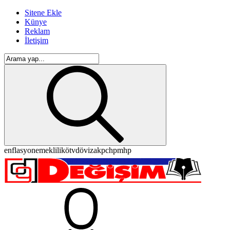
Sitene Ekle
Künye
Reklam
İletişim
enflasyon
emeklilik
ötv
döviz
akp
chp
mhp