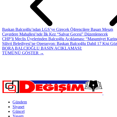
Başkan Balcıoğlu’ndan LGS’ye Girecek Öğrencilere Başarı Mesajı
Çayırdere Mahallesi’nde İlk Kez “Şalvar Gecesi” Düzenlenecek
CHP’li Meclis Üyelerinden Balcıoğlu Açıklaması: “Masumiyet Karine
Silivri Belediyesi’ne Operasyon: Başkan Balcıoğlu Dahil 17 Kişi Göz
BORA BALCIOĞLU BASIN AÇIKLAMASI:
TÜMÜNÜ GÖSTER →
Gündem
Siyaset
Güncel
Yaşam