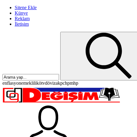
Sitene Ekle
Künye
Reklam
İletişim
enflasyon
emeklilik
ötv
döviz
akp
chp
mhp