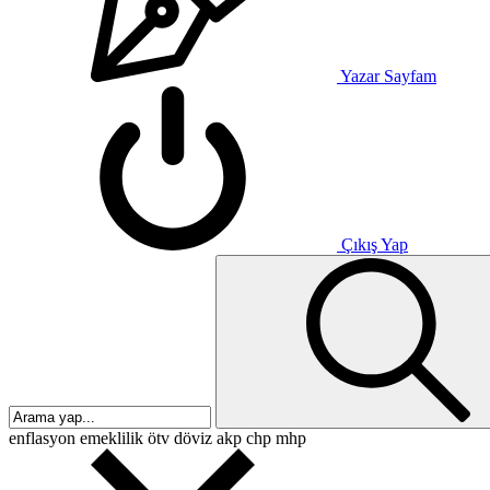
Yazar Sayfam
Çıkış Yap
enflasyon
emeklilik
ötv
döviz
akp
chp
mhp