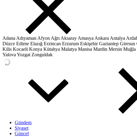
Adana
Adıyaman
Afyon
Ağrı
Aksaray
Amasya
Ankara
Antalya
Arda
Düzce
Edirne
Elazığ
Erzincan
Erzurum
Eskişehir
Gaziantep
Giresun
Kilis
Kocaeli
Konya
Kütahya
Malatya
Manisa
Mardin
Mersin
Muğla
Yalova
Yozgat
Zonguldak
Gündem
Siyaset
Güncel