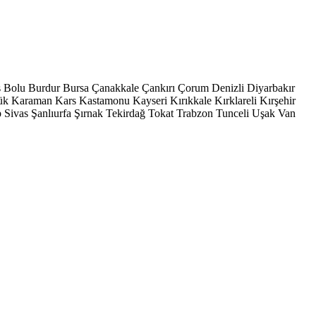
s
Bolu
Burdur
Bursa
Çanakkale
Çankırı
Çorum
Denizli
Diyarbakır
ük
Karaman
Kars
Kastamonu
Kayseri
Kırıkkale
Kırklareli
Kırşehir
p
Sivas
Şanlıurfa
Şırnak
Tekirdağ
Tokat
Trabzon
Tunceli
Uşak
Van