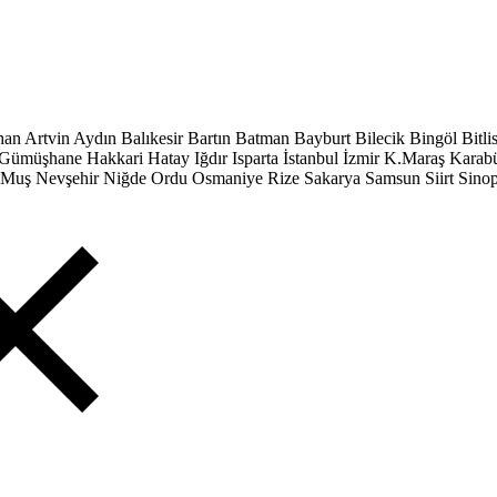
han
Artvin
Aydın
Balıkesir
Bartın
Batman
Bayburt
Bilecik
Bingöl
Bitli
Gümüşhane
Hakkari
Hatay
Iğdır
Isparta
İstanbul
İzmir
K.Maraş
Karab
Muş
Nevşehir
Niğde
Ordu
Osmaniye
Rize
Sakarya
Samsun
Siirt
Sino