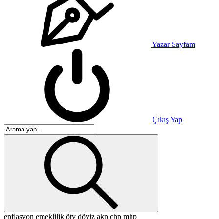
Yazar Sayfam
Çıkış Yap
enflasyon
emeklilik
ötv
döviz
akp
chp
mhp