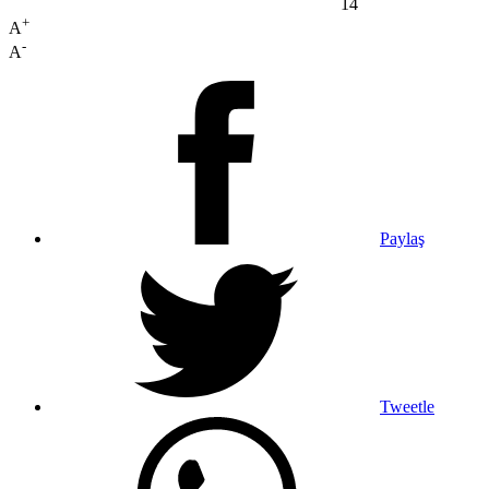
14
+
A
-
A
Paylaş
Tweetle