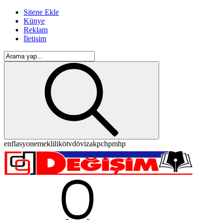
Sitene Ekle
Künye
Reklam
İletişim
enflasyon
emeklilik
ötv
döviz
akp
chp
mhp