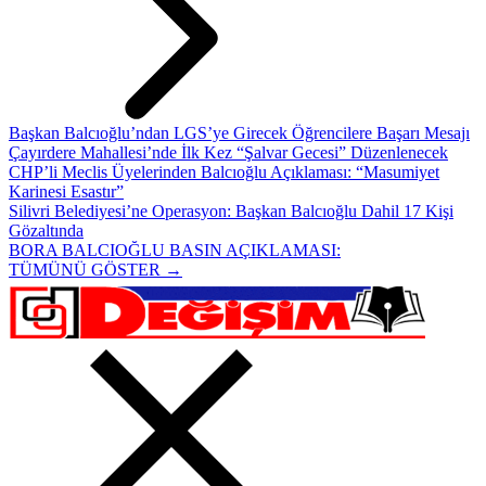
Başkan Balcıoğlu’ndan LGS’ye Girecek Öğrencilere Başarı Mesajı
Çayırdere Mahallesi’nde İlk Kez “Şalvar Gecesi” Düzenlenecek
CHP’li Meclis Üyelerinden Balcıoğlu Açıklaması: “Masumiyet
Karinesi Esastır”
Silivri Belediyesi’ne Operasyon: Başkan Balcıoğlu Dahil 17 Kişi
Gözaltında
BORA BALCIOĞLU BASIN AÇIKLAMASI:
TÜMÜNÜ GÖSTER →