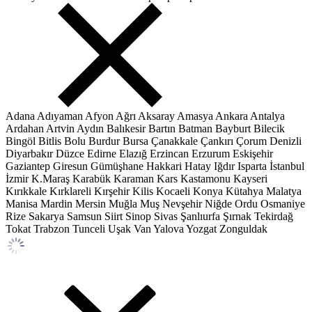
Adana
Adıyaman
Afyon
Ağrı
Aksaray
Amasya
Ankara
Antalya
Ardahan
Artvin
Aydın
Balıkesir
Bartın
Batman
Bayburt
Bilecik
Bingöl
Bitlis
Bolu
Burdur
Bursa
Çanakkale
Çankırı
Çorum
Denizli
Diyarbakır
Düzce
Edirne
Elazığ
Erzincan
Erzurum
Eskişehir
Gaziantep
Giresun
Gümüşhane
Hakkari
Hatay
Iğdır
Isparta
İstanbul
İzmir
K.Maraş
Karabük
Karaman
Kars
Kastamonu
Kayseri
Kırıkkale
Kırklareli
Kırşehir
Kilis
Kocaeli
Konya
Kütahya
Malatya
Manisa
Mardin
Mersin
Muğla
Muş
Nevşehir
Niğde
Ordu
Osmaniye
Rize
Sakarya
Samsun
Siirt
Sinop
Sivas
Şanlıurfa
Şırnak
Tekirdağ
Tokat
Trabzon
Tunceli
Uşak
Van
Yalova
Yozgat
Zonguldak