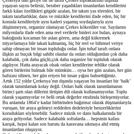
Çerkesya’dan geriye bir de tarihi Çerkes topraklarının dışında
yaşayan sayısı belirsiz, beraber yaşadıkları insanlardan kendilerini
farklı kılan özellikleri gitgide azalan, bir takım yas törenleri, bir
takım taraftarlıklar, dans ve müzikle kendilerini ifade eden, hiç bir
konuda kendileriyle aynı kaderi yaşamış soydaşlarıyla aynı
düşünmeyen, organize olamayan Çerkes kökenliler var. Sayılarını
milyonlarla ifade eden ama reel verilerle binleri zor bulan, aynaya
baktığında kocaman bir aslan gören, ama değil kükremek
miyavlamaya bile takati kalmamış, hiç bir reel ve bilimsel veriye
sahip olmayan bir insan topluluğu onlar. İşin tuhaf tarafı onlara
ilişkin az buçuk bilgi sahibi olanlar da onları olduğundan çok daha
kalabalık, çok daha güçlü,çok daha organize bir topluluk olarak
algılıyor. Hatta arayacak olsak onları kendilerine tehlike olarak
gören birilerini bulmak bile mümkün… oysa her gün azalan, her gün
hafızası silinen, her gün eriyen bir insan yığını bahsettiğimiz.
Artık 152 yıldır Çerkesya’nın dışında yaşayan bu insanları bir ‘halk’
olarak tanımlamak kolay değil. Onları halk olarak tanımlamanın
birinci şartı olan dillerini iletişim dili olarak kullanamıyorlar. Toplu
olarak yaşamıyorlar ve belli ortak değerler etrafında birleşemiyorlar.
Bu anlamda 1864’e kadar birbirinden bağımsız olarak düşmanlarıyla
vuruşan, bir araya gelmeyi reddeden dedeleriyle benzerliklerini
korudukları söylenebilir. Sadece müzik ve dans halkalarında bir
araya geliyorlar. Sadece kalabalık sofralarda… hepsinin kafası
karışık, hepsi kalan son barutu da karavana sıkmaya ahd etmiş
insanlardan oluşuyor.