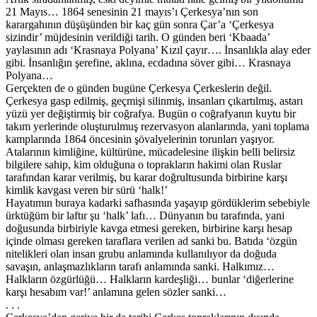
21 Mayıs… 1864 senesinin 21 mayıs’ı Çerkesya’nın son
karargahının düşüşünden bir kaç gün sonra Çar’a ‘Çerkesya
sizindir’ müjdesinin verildiği tarih. O günden beri ‘Kbaada’
yaylasının adı ‘Krasnaya Polyana’ Kızıl çayır…. İnsanlıkla alay eder
gibi. İnsanlığın şerefine, aklına, ecdadına söver gibi… Krasnaya
Polyana…
Gerçekten de o günden bugüne Çerkesya Çerkeslerin değil.
Çerkesya gasp edilmiş, geçmişi silinmiş, insanları çıkartılmış, astarı
yüzü yer değiştirmiş bir coğrafya. Bugün o coğrafyanın kuytu bir
takım yerlerinde oluşturulmuş rezervasyon alanlarında, yani toplama
kamplarında 1864 öncesinin şövalyelerinin torunları yaşıyor.
Atalarının kimliğine, kültürüne, mücadelesine ilişkin belli belirsiz
bilgilere sahip, kim olduğuna o toprakların hakimi olan Ruslar
tarafından karar verilmiş, bu karar doğrultusunda birbirine karşı
kimlik kavgası veren bir sürü ‘halk!’
Hayatımın buraya kadarki safhasında yaşayıp gördüklerim sebebiyle
ürktüğüm bir laftır şu ‘halk’ lafı… Dünyanın bu tarafında, yani
doğusunda birbiriyle kavga etmesi gereken, birbirine karşı hesap
içinde olması gereken taraflara verilen ad sanki bu. Batıda ‘özgün
nitelikleri olan insan grubu anlamında kullanılıyor da doğuda
savaşın, anlaşmazlıkların tarafı anlamında sanki. Halkımız…
Halkların özgürlüğü… Halkların kardeşliği… bunlar ‘diğerlerine
karşı hesabım var!’ anlamına gelen sözler sanki…
. . .