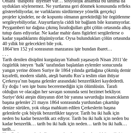
Onlara ‘diaspora’ diyenler var… sosyolojik anlamda bu tanıma da
uydukları söylenemez. Ne yurtlarına geri dönmek konusunda refleks
gösterebiliyorlar, ne varlıklarını sürdürmeye yönelik gerçekçi
projeler içindeler, ne de kopuntu olmanın gerektirdiği bir örgütlenme
sergileyebiliyorlar. Atayurtlarıyla ciddi bir bağlantı bile kuramıyorlar.
Peygamberi tur dağına çıkmış İsrailoğulları gibi çölün ortasında alkış
tutup dans ediyorlar. Ne kadar mahir dans figürleri sergilerlerse o
kadar yaşadıklarını düşünüyorlar. Oysa bulundukları çölün ortasında
40 yıllık bir gelecekleri bile yok.
1864’ten 152 yıl sonrasının manzarası işte bundan ibaret…
. . .
Tarih denilen disiplini kurgulayan Yahudi yaşasaydı Nisan 2011’de
özgürlük isteyen ‘halk’ tarafından başlatılan eylemler sonucunda
yangın yerine dönen Suriye ile 1864 yılında gırtlağına çökmüş demir
kıyafetli, modern silahlı, ateşli barutlu Rus’a teslim olan ihtiyar
Çerkesya’nın başına gelenler arasındaki benzerlikleri kaydederdi.
Ey doğu ! sen işte bunu beceremediğin için ölümlüsün. Tarafı
olduğun ve olacağın her savaşın sonunda seni hezimet bekliyor.
Suriye’deki ateşin dünyanın dört bir yanına savurduğu insancıkların
başına gelenler 21 mayıs 1864 sonrasında yurdundan çıkartılıp
denize sürülen, yok oluşa mahkum edilen Çerkeslerin başına
gelenlerle çok büyük benzerlikler taşıyor. Tarih bu iki halk için
neden bu kadar benzerlik arz ediyor. Tarih bu iki halk için neden bu
kadar benzerlik… tarih bu iki halk için neden… tarih bu iki halk…
tarih…