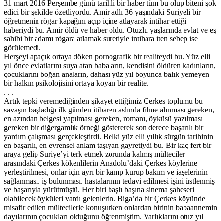
31 mart 2016 Perşembe günü tarihli bir haber tüm bu olup biteni şok
edici bir şekilde özetliyordu. Amir adlı 36 yaşındaki Suriyeli bir
öğretmenin rögar kapağını açıp içine atlayarak intihar ettiği
haberiydi bu. Amir öldü ve haber oldu. Otuzlu yaşlarında evlat ve eş
sahibi bir adamı rögara atlamak suretiyle intihara iten sebep ise
görülemedi.
Herşeyi apaçık ortaya döken pornografik bir realiteydi bu. Yüz elli
yıl önce evlatlarını suya atan babaların, kendisini öldüren kadınların,
çocuklarını boğan anaların, dahası yüz yıl boyunca balık yemeyen
bir halkın psikolojisini ortaya koyan bir realite.
. . .
Artık tepki veremediğinden şikayet ettiğimiz Çerkes toplumu bu
savaşın başladığı ilk günden itibaren aslında filme alınması gereken,
en azından belgesi yapılması gereken, romanı, öyküsü yazılması
gereken bir diğergamlık örneği göstererek son derece başarılı bir
yardım çalışması gerçekleştirdi. Belki yüz elli yıllık sürgün tarihinin
en başarılı, en evrensel anlam taşıyan gayretiydi bu. Bir kaç fert bir
araya gelip Suriye’yi terk etmek zorunda kalmış mülteciler
arasındaki Çerkes kökenlilerin Anadolu’daki Çerkes köylerine
yerleştirilmesi, onlar için ayrı bir kamp kurup bakım ve iaşelerinin
sağlanması, iş bulunması, hastalarının tedavi edilmesi işini üstlenmiş
ve başarıyla yürütmüştü. Her biri başlı başına sinema şaheseri
olabilecek öyküleri vardı gelenlerin. Biga’da bir Çerkes köyünde
misafir edilen mültecilerle konuşurken onlardan birinin babaannemin
dayılarının çocukları olduğunu öğrenmiştim. Varlıklarını otuz yıl