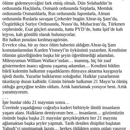
ölüme gidemeyeceğini fark etmiş olmalı. Dün Selahaddin’in
ordusunda Haçlılarla, Osmanlı ordusunda Sırplarla, Memluk
ordusunda Osmanlılarla, Rus ordusunda Japonlarla, Alman
ordusunda Ruslarla savaşan Çerkesler bugün Ahrar-üş Şam’da,
Özgürlükçü Suriye Ordusunda, Nusra’da, Muhaciran’da, Türkmen
cephesinde, Esat güçleri arasında, hatta PYD’de, hatta Işid’de kah
lejyon, kah gönüllü olarak bulunuyorlar.
Bir halkın pusulası kırılmayagörsün.
Evvelce olsa, bir ay önce ölüm haberini aldığım Ahrar-üş Şam
komutanlarından Karden Yismeyl’in öyküsünü yazardım. Kendisine
ölümün güzelliğinden başka bir şeyin öğretilmediği adamdan.
Milenyumun William Wallace’ından… inanmış, hiç bir zaaf
göstermeden inancı uğruna yaşamış adamdan… Kendimi bildim
bileli kalemim halkımın yaşadıklarını dünyaya aktarma kaygısıyla
işledi durdu. Yazarlar halklarının soluğudur. Halklar yazarlarının
tıkırdayıp duran kalbidir. Günün birinde halkımın 21 Mayıs’ta ölmüş
olduğu gerçeğine teslim oldum. Artık hatırlamak yoruyor beni. Artık
yazamıyorum.
. . .
İşte bunlar oldu 21 mayıstan sonra…
Üzerinde yaşadığımız coğrafya kaderi birbiriyle ilintili insanların
yaşam alanı. Halkların demiyorum ben… insanların… gözümüzün
önünde başka başka 21 mayıslar gerçekleşirken her 21 mayısta
ağlamaktan başka şeyler yapmalı. Tarih denilen disiplini başlatan
Yahudi’yi unutmamak lazım… herkes öldükten sonra onları yaşıyor