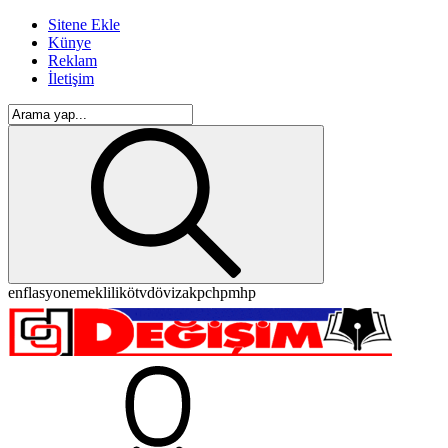
Sitene Ekle
Künye
Reklam
İletişim
enflasyon
emeklilik
ötv
döviz
akp
chp
mhp