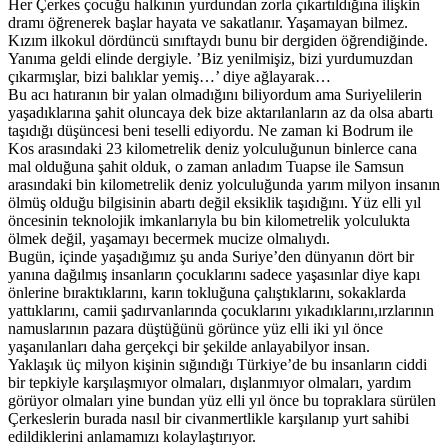
Her Çerkes çocuğu halkının yurdundan zorla çıkartıldığına ilişkin
dramı öğrenerek başlar hayata ve sakatlanır. Yaşamayan bilmez.
Kızım ilkokul dördüncü sınıftaydı bunu bir dergiden öğrendiğinde.
Yanıma geldi elinde dergiyle. ’Biz yenilmişiz, bizi yurdumuzdan
çıkarmışlar, bizi balıklar yemiş…’ diye ağlayarak…
Bu acı hatıranın bir yalan olmadığını biliyordum ama Suriyelilerin
yaşadıklarına şahit oluncaya dek bize aktarılanların az da olsa abartı
taşıdığı düşüncesi beni teselli ediyordu. Ne zaman ki Bodrum ile
Kos arasındaki 23 kilometrelik deniz yolculuğunun binlerce cana
mal olduğuna şahit olduk, o zaman anladım Tuapse ile Samsun
arasındaki bin kilometrelik deniz yolculuğunda yarım milyon insanın
ölmüş olduğu bilgisinin abartı değil eksiklik taşıdığını. Yüz elli yıl
öncesinin teknolojik imkanlarıyla bu bin kilometrelik yolculukta
ölmek değil, yaşamayı becermek mucize olmalıydı.
Bugün, içinde yaşadığımız şu anda Suriye’den dünyanın dört bir
yanına dağılmış insanların çocuklarını sadece yaşasınlar diye kapı
önlerine bıraktıklarını, karın tokluğuna çalıştıklarını, sokaklarda
yattıklarını, camii şadırvanlarında çocuklarını yıkadıklarını,ırzlarının
namuslarının pazara düştüğünü görünce yüz elli iki yıl önce
yaşanılanları daha gerçekçi bir şekilde anlayabilyor insan.
Yaklaşık üç milyon kişinin sığındığı Türkiye’de bu insanların ciddi
bir tepkiyle karşılaşmıyor olmaları, dışlanmıyor olmaları, yardım
görüyor olmaları yine bundan yüz elli yıl önce bu topraklara sürülen
Çerkeslerin burada nasıl bir civanmertlikle karşılanıp yurt sahibi
edildiklerini anlamamızı kolaylaştırıyor.