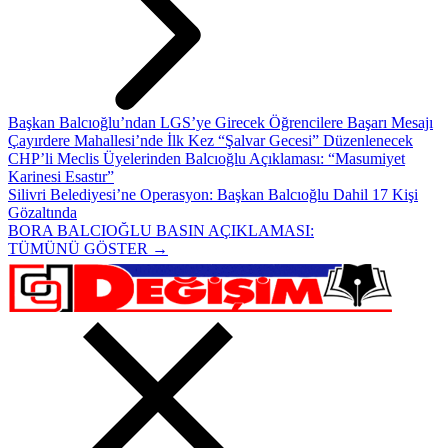
Başkan Balcıoğlu’ndan LGS’ye Girecek Öğrencilere Başarı Mesajı
Çayırdere Mahallesi’nde İlk Kez “Şalvar Gecesi” Düzenlenecek
CHP’li Meclis Üyelerinden Balcıoğlu Açıklaması: “Masumiyet
Karinesi Esastır”
Silivri Belediyesi’ne Operasyon: Başkan Balcıoğlu Dahil 17 Kişi
Gözaltında
BORA BALCIOĞLU BASIN AÇIKLAMASI:
TÜMÜNÜ GÖSTER →