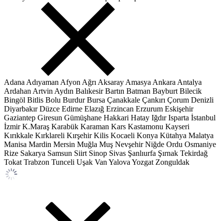
Adana
Adıyaman
Afyon
Ağrı
Aksaray
Amasya
Ankara
Antalya
Ardahan
Artvin
Aydın
Balıkesir
Bartın
Batman
Bayburt
Bilecik
Bingöl
Bitlis
Bolu
Burdur
Bursa
Çanakkale
Çankırı
Çorum
Denizli
Diyarbakır
Düzce
Edirne
Elazığ
Erzincan
Erzurum
Eskişehir
Gaziantep
Giresun
Gümüşhane
Hakkari
Hatay
Iğdır
Isparta
İstanbul
İzmir
K.Maraş
Karabük
Karaman
Kars
Kastamonu
Kayseri
Kırıkkale
Kırklareli
Kırşehir
Kilis
Kocaeli
Konya
Kütahya
Malatya
Manisa
Mardin
Mersin
Muğla
Muş
Nevşehir
Niğde
Ordu
Osmaniye
Rize
Sakarya
Samsun
Siirt
Sinop
Sivas
Şanlıurfa
Şırnak
Tekirdağ
Tokat
Trabzon
Tunceli
Uşak
Van
Yalova
Yozgat
Zonguldak