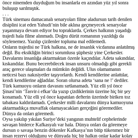
önce ninemden duyduğum bu insanlarla en azından yüz yıl sonra
buluşup sarılmıştık.
. . .
Türk sineması damacanalı senaryoları filme aladursun tarih denilen
disiplini icat eden Yahudi’nin bile aklına geçmeyecek senaryolar
yaşanmaya devam ediyor bu topraklarda. Çerkes halkının yaşadığı
trajedi hala filme alınmadı. Doğru dürüt romanının yazıldığı da
söylenemez. Yazılıp çizilenler topluma mal edilemedi.
Onların trajedisi ne Türk halkına, ne de insanlık vicdanına anlatılmış
değil. Bu eksikliğin birinci sorumlusu şüphesiz yine Çerkesler.
Davalarını insanlığa aktarmaktan özenle kaçındılar. Adeta sakındılar,
kıskandılar. Bunu becerebilecek insan unsuru olmadığı gibi gerekli
araç gerece ulaşmaları da mümkün değildi. Ulus olamamanın
neticesi bazı nakısiyetler taşıyorlardı. Kendi kendilerine anlattılar,
kendi kendilerine ağladılar. Soran olursa adeta ‘sana ne !’ dediler.
Türk kamuoyu onların davasını sırtlanamadı. Yüz elli yıl önce
Şinasi’nin ‘Tasvir-i efkar’da yazıp çizdiklerinin üzerine hiç bir şey
konamadı. Yüz elli yıl önce kapatılan defterin üzerinde biriken toz
tabakası kaldırılamadı. Çerkesler milli davalarını dünya kamuoyuna
aktarmadıkça muvaffak olamayacakları gerçeğini göremediler.
Dünya da onları göremedi.
Oysa yakılıp yıkılan Suriye’deki yangının muhtelif cephelerinde
savaşan binlerce Kafkasyalı var hala. Dünya onları da göremeye
dursun o savaşa benzin dökenler Kafkasya’nın bitip tükenmez bir
insan rezervi olduğunu ve dünyada hiç bir halkın onlar kadar kolay