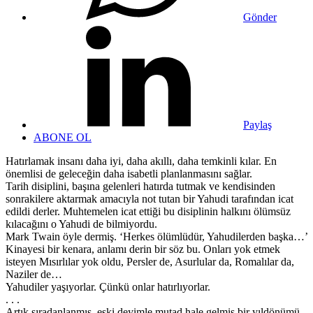
Gönder
Paylaş
ABONE OL
Hatırlamak insanı daha iyi, daha akıllı, daha temkinli kılar. En
önemlisi de geleceğin daha isabetli planlanmasını sağlar.
Tarih disiplini, başına gelenleri hatırda tutmak ve kendisinden
sonrakilere aktarmak amacıyla not tutan bir Yahudi tarafından icat
edildi derler. Muhtemelen icat ettiği bu disiplinin halkını ölümsüz
kılacağını o Yahudi de bilmiyordu.
Mark Twain öyle dermiş. ‘Herkes ölümlüdür, Yahudilerden başka…’
Kinayesi bir kenara, anlamı derin bir söz bu. Onları yok etmek
isteyen Mısırlılar yok oldu, Persler de, Asurlular da, Romalılar da,
Naziler de…
Yahudiler yaşıyorlar. Çünkü onlar hatırlıyorlar.
. . .
Artık sıradanlanmış, eski deyimle mutad hale gelmiş bir yıldönümü