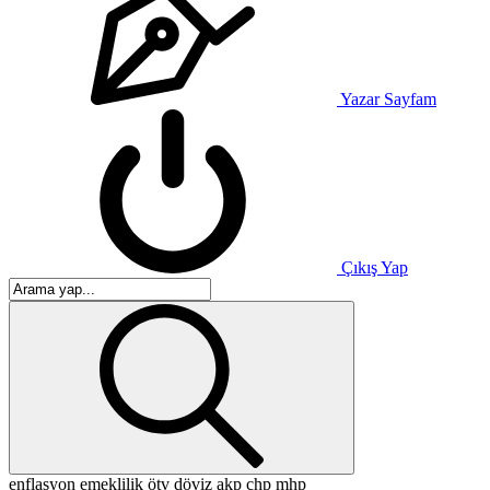
Yazar Sayfam
Çıkış Yap
enflasyon
emeklilik
ötv
döviz
akp
chp
mhp