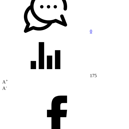
0
175
+
A
-
A