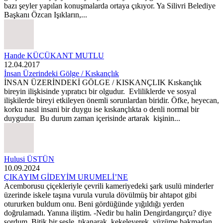
bazı şeyler yapılan konuşmalarda ortaya çıkıyor. Ya Silivri Belediye
Başkanı Özcan Işıkların,...
Hande KÜÇÜKANT MUTLU
12.04.2017
İnsan Üzerindeki Gölge / Kıskançlık
İNSAN ÜZERİNDEKİ GÖLGE / KISKANÇLIK Kıskançlık
bireyin ilişkisinde yıpratıcı bir olgudur. Evliliklerde ve sosyal
ilişkilerde bireyi etkileyen önemli sorunlardan biridir. Öfke, heyecan,
korku nasıl insani bir duygu ise kıskançlıkta o denli normal bir
duygudur. Bu durum zaman içerisinde artarak kişinin...
Hulusi ÜSTÜN
10.09.2024
ÇIKAYIM GİDEYİM URUMELİ’NE
Acemborusu çiçekleriyle çevrili kameriyedeki şark usulü minderler
üzerinde iskele taşına vurula vurula dövülmüş bir ahtapot gibi
otururken buldum onu. Beni gördüğünde yığıldığı yerden
doğrulamadı. Yanına iliştim. -Nedir bu halin Dengirdangırçu? diye
sordum. Bitik bir sesle, tıkanarak, kekeleyerek, yüzüme bakmadan