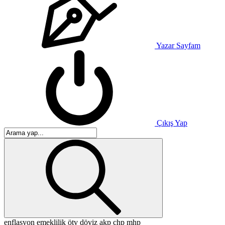
Yazar Sayfam
Çıkış Yap
enflasyon
emeklilik
ötv
döviz
akp
chp
mhp