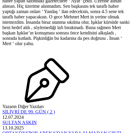
haber yapan salondaki gazetecilere ‘ Ayar’ çekti. Üzerine alınan
alınsın. Hiç üzerime alınmadım. Sen başkasını tek taraflı haber
yaptığı zaman onları ‘ Yandaş ‘ ilan edeceksin, sonra 4.5 sene tek
taraflı haber yapacaksın. O gece Mehmet Mert in yerine olmak
istemezdim. İnsanda biraz utanma sıkılma olur, Işıklar kürsüde sanki
beni hedef aldı , söylemediği lafı bırakmadı. Buna rağmen Mert
başkan Işıklar’ın konuşması sonrası önce kendisini alkışladı ,
sonrada kutladı. Pişkinliğin bu kadarına da pes doğrusu . İnsan ‘
Mert ‘ olur yahu.
Yazarın Diğer Yazıları
SİLİVRİ DE 99. GÜN ( 2 )
12.07.2024
SULTAN AŞKIN
13.10.2025