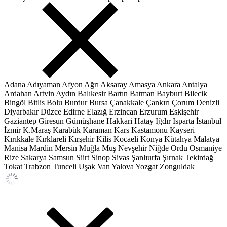
Adana
Adıyaman
Afyon
Ağrı
Aksaray
Amasya
Ankara
Antalya
Ardahan
Artvin
Aydın
Balıkesir
Bartın
Batman
Bayburt
Bilecik
Bingöl
Bitlis
Bolu
Burdur
Bursa
Çanakkale
Çankırı
Çorum
Denizli
Diyarbakır
Düzce
Edirne
Elazığ
Erzincan
Erzurum
Eskişehir
Gaziantep
Giresun
Gümüşhane
Hakkari
Hatay
Iğdır
Isparta
İstanbul
İzmir
K.Maraş
Karabük
Karaman
Kars
Kastamonu
Kayseri
Kırıkkale
Kırklareli
Kırşehir
Kilis
Kocaeli
Konya
Kütahya
Malatya
Manisa
Mardin
Mersin
Muğla
Muş
Nevşehir
Niğde
Ordu
Osmaniye
Rize
Sakarya
Samsun
Siirt
Sinop
Sivas
Şanlıurfa
Şırnak
Tekirdağ
Tokat
Trabzon
Tunceli
Uşak
Van
Yalova
Yozgat
Zonguldak