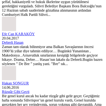
şeffaf, hakkaniyetli ve hukuk ilkelerine uygun yürütülmesi
gerektiğini vurguladı. Silivri Belediye Başkanı Bora Balcıoğlu’nun
12 Haziran sabah saatlerinde gözaltına alınmasının ardından
Cumhuriyet Halk Partili Silivri...
Efe Can KARAKÖY
20.04.2017
Debreli Hasan
Zaman tam olarak bilinmiyor ama Balkan Savaşlarının öncesi
1900’lü yıllar diye tahmin ediliyor… Bugünkü Yunanistan ,
Makedonya , Arnavutluk sınırlarının kesiştiği bölgelerde geçiyor
hikaye. Drama, Debre… Hasan’nın lakabı da Debreli.Bugün bazen
söylenen ” De Bre ” yanlış yani. ”Bre” sık...
Hakan SONGUR
14.06.2016
Rüzgâr Gibi Geçti
Bir genel kurul ancak bu kadar rüzgâr gibi gelir geçer. Geçtiğimiz
hafta sonunda Silivrispor’un genel kurulu vardı, Genel kurulda
gerçekten her şey yerindeymiş, sorun yokmuş gibi davranıldı. Ama