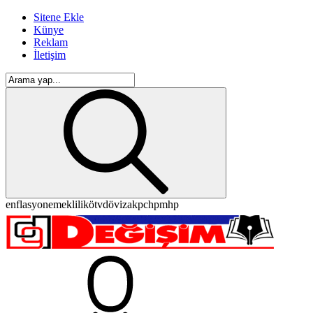
Sitene Ekle
Künye
Reklam
İletişim
enflasyon
emeklilik
ötv
döviz
akp
chp
mhp