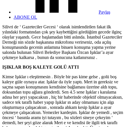
Paylaş
ABONE OL
Silivri de ‘ Gazeteciler Gecesi ‘ olarak isimlendirilen fakat ilk
yılındaki formatından çok şey kaybettiğini gördüğüm gecede ilginç
olaylar yaşandı. Gece başlamadan bitti aslında. İstanbul Gazeteciler
Derneği nin sözde başkanına mikrofonu verirseniz, oda açılış
konuşmasında gecenin anlamına binaen konuşma yapma yerine
salonda bulunan Silivri Belediye Başkanı Özcan Işıklar’a ayar
çekmeye kalkarsa , bunun da sonucuna katlanırsınız .
IŞIKLAR BOŞ KALEYE GOLÜ ATTI
Kimse Işıklar ı eleştirmesin . Böyle bir pas kime gelse , golü boş
kaleye güle oynaya atar. Işıklar da öyle yaptı. Mert in gereksiz ve
saçma sapan konuşmasını kendisine bağlaması üzerine aldı topu,
doksandan topu ağlara gönderdi. Sen 4.5 sene Işıklar ı karalama
adına her şeyi yapacaksın , hiç bir haberinde objektif olmayacaksın,
sadece tek taraflı haber yapıp Işıklar ın aday olmaması için algı
oluşturmaya çalışacaksın , sonrada ahkam kesip Işıklar a ayar
çekmeye çalışacaksın. Yemezler kardeşim. Işıklar de yemedi , seçim
öncesi ‘ basınla aramı iyi tutayım , bu sözleri sineye çekeyim ‘
demedi, her şeyi göze alarak Mert e ve kendisi ile ilgili tek taraflı