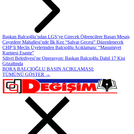
Başkan Balcıoğlu’ndan LGS’ye Girecek Öğrencilere Başarı Mesajı
Çayırdere Mahallesi’nde İlk Kez “Şalvar Gecesi” Düzenlenecek
CHP’li Meclis Üyelerinden Balcıoğlu Açıklaması: “Masumiyet
Karinesi Esastır”
Silivri Belediyesi’ne Operasyon: Başkan Balcıoğlu Dahil 17 Kişi
Gözaltında
BORA BALCIOĞLU BASIN AÇIKLAMASI:
TÜMÜNÜ GÖSTER →