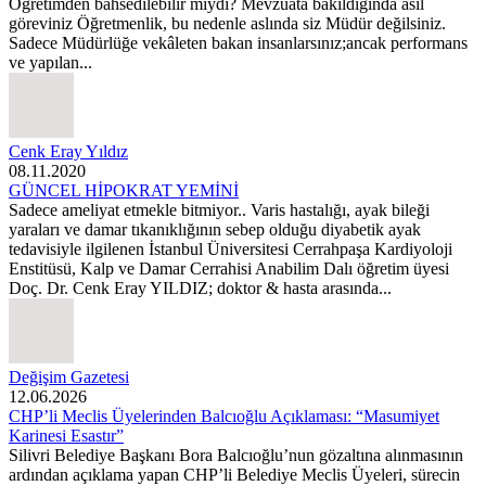
Öğretimden bahsedilebilir miydi? Mevzuata bakıldığında asıl
göreviniz Öğretmenlik, bu nedenle aslında siz Müdür değilsiniz.
Sadece Müdürlüğe vekâleten bakan insanlarsınız;ancak performans
ve yapılan...
Cenk Eray Yıldız
08.11.2020
GÜNCEL HİPOKRAT YEMİNİ
Sadece ameliyat etmekle bitmiyor.. Varis hastalığı, ayak bileği
yaraları ve damar tıkanıklığının sebep olduğu diyabetik ayak
tedavisiyle ilgilenen İstanbul Üniversitesi Cerrahpaşa Kardiyoloji
Enstitüsü, Kalp ve Damar Cerrahisi Anabilim Dalı öğretim üyesi
Doç. Dr. Cenk Eray YILDIZ; doktor & hasta arasında...
Değişim Gazetesi
12.06.2026
CHP’li Meclis Üyelerinden Balcıoğlu Açıklaması: “Masumiyet
Karinesi Esastır”
Silivri Belediye Başkanı Bora Balcıoğlu’nun gözaltına alınmasının
ardından açıklama yapan CHP’li Belediye Meclis Üyeleri, sürecin