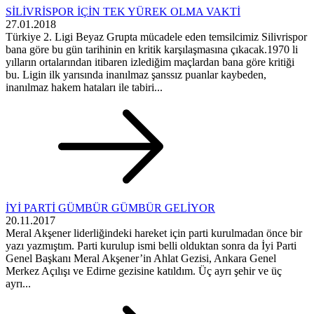
SİLİVRİSPOR İÇİN TEK YÜREK OLMA VAKTİ
27.01.2018
Türkiye 2. Ligi Beyaz Grupta mücadele eden temsilcimiz Silivrispor
bana göre bu gün tarihinin en kritik karşılaşmasına çıkacak.1970 li
yılların ortalarından itibaren izlediğim maçlardan bana göre kritiği
bu. Ligin ilk yarısında inanılmaz şanssız puanlar kaybeden,
inanılmaz hakem hataları ile tabiri...
İYİ PARTİ GÜMBÜR GÜMBÜR GELİYOR
20.11.2017
Meral Akşener liderliğindeki hareket için parti kurulmadan önce bir
yazı yazmıştım. Parti kurulup ismi belli olduktan sonra da İyi Parti
Genel Başkanı Meral Akşener’in Ahlat Gezisi, Ankara Genel
Merkez Açılışı ve Edirne gezisine katıldım. Üç ayrı şehir ve üç
ayrı...