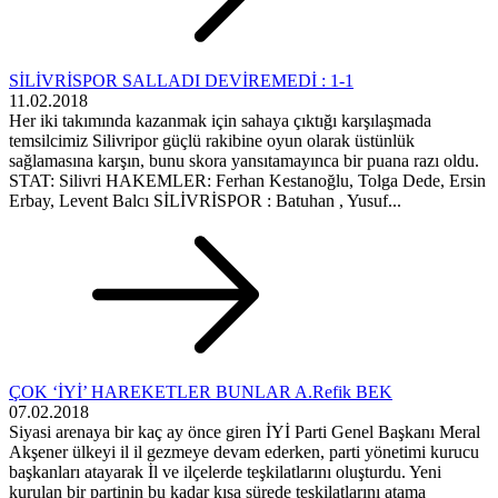
SİLİVRİSPOR SALLADI DEVİREMEDİ : 1-1
11.02.2018
Her iki takımında kazanmak için sahaya çıktığı karşılaşmada
temsilcimiz Silivripor güçlü rakibine oyun olarak üstünlük
sağlamasına karşın, bunu skora yansıtamayınca bir puana razı oldu.
STAT: Silivri HAKEMLER: Ferhan Kestanoğlu, Tolga Dede, Ersin
Erbay, Levent Balcı SİLİVRİSPOR : Batuhan , Yusuf...
ÇOK ‘İYİ’ HAREKETLER BUNLAR A.Refik BEK
07.02.2018
Siyasi arenaya bir kaç ay önce giren İYİ Parti Genel Başkanı Meral
Akşener ülkeyi il il gezmeye devam ederken, parti yönetimi kurucu
başkanları atayarak İl ve ilçelerde teşkilatlarını oluşturdu. Yeni
kurulan bir partinin bu kadar kısa sürede teşkilatlarını atama