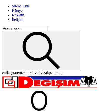
Sitene Ekle
Künye
Reklam
İletişim
enflasyon
emeklilik
ötv
döviz
akp
chp
mhp