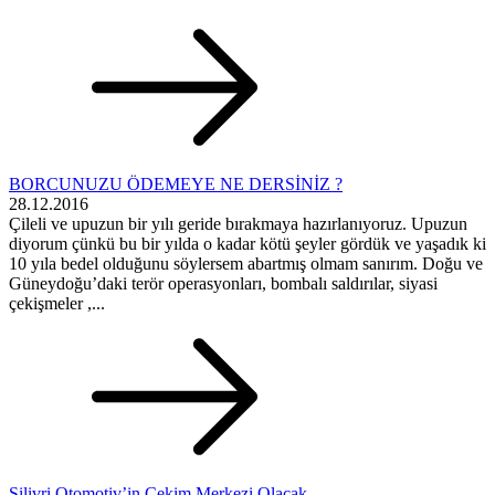
BORCUNUZU ÖDEMEYE NE DERSİNİZ ?
28.12.2016
Çileli ve upuzun bir yılı geride bırakmaya hazırlanıyoruz. Upuzun
diyorum çünkü bu bir yılda o kadar kötü şeyler gördük ve yaşadık ki
10 yıla bedel olduğunu söylersem abartmış olmam sanırım. Doğu ve
Güneydoğu’daki terör operasyonları, bombalı saldırılar, siyasi
çekişmeler ,...
Silivri Otomotiv’in Çekim Merkezi Olacak