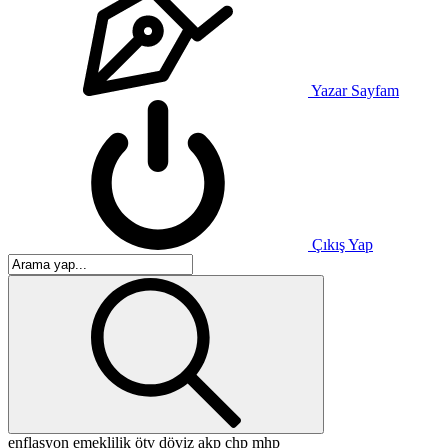
Yazar Sayfam
Çıkış Yap
enflasyon
emeklilik
ötv
döviz
akp
chp
mhp