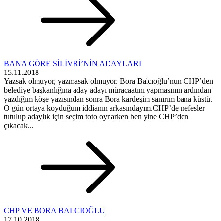
BANA GÖRE SİLİVRİ’NİN ADAYLARI
15.11.2018
Yazsak olmuyor, yazmasak olmuyor. Bora Balcıoğlu’nun CHP’den
belediye başkanlığına aday adayı müracaatını yapmasının ardından
yazdığım köşe yazısından sonra Bora kardeşim sanırım bana küstü.
O gün ortaya koyduğum iddianın arkasındayım.CHP’de nefesler
tutulup adaylık için seçim toto oynarken ben yine CHP’den
çıkacak...
CHP VE BORA BALCIOĞLU
17.10.2018