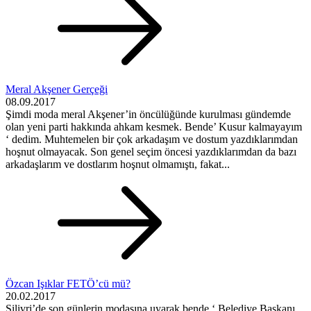
Meral Akşener Gerçeği
08.09.2017
Şimdi moda meral Akşener’in öncülüğünde kurulması gündemde
olan yeni parti hakkında ahkam kesmek. Bende’ Kusur kalmayayım
‘ dedim. Muhtemelen bir çok arkadaşım ve dostum yazdıklarımdan
hoşnut olmayacak. Son genel seçim öncesi yazdıklarımdan da bazı
arkadaşlarım ve dostlarım hoşnut olmamıştı, fakat...
Özcan Işıklar FETÖ’cü mü?
20.02.2017
Silivri’de son günlerin modasına uyarak bende ‘ Belediye Başkanı