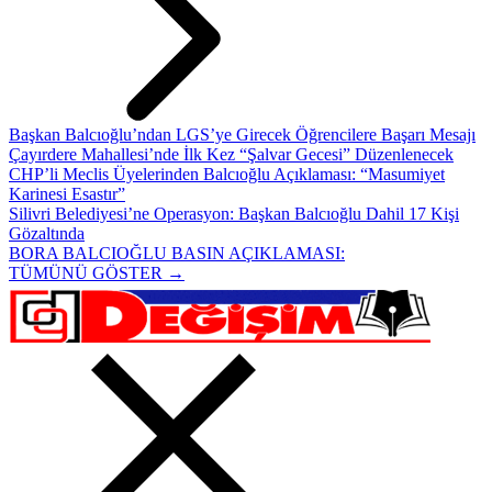
Başkan Balcıoğlu’ndan LGS’ye Girecek Öğrencilere Başarı Mesajı
Çayırdere Mahallesi’nde İlk Kez “Şalvar Gecesi” Düzenlenecek
CHP’li Meclis Üyelerinden Balcıoğlu Açıklaması: “Masumiyet
Karinesi Esastır”
Silivri Belediyesi’ne Operasyon: Başkan Balcıoğlu Dahil 17 Kişi
Gözaltında
BORA BALCIOĞLU BASIN AÇIKLAMASI:
TÜMÜNÜ GÖSTER →