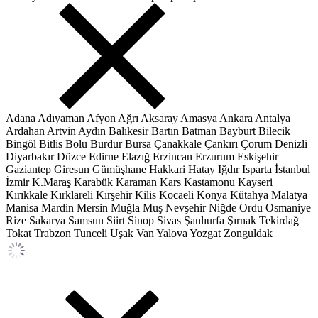
Adana
Adıyaman
Afyon
Ağrı
Aksaray
Amasya
Ankara
Antalya
Ardahan
Artvin
Aydın
Balıkesir
Bartın
Batman
Bayburt
Bilecik
Bingöl
Bitlis
Bolu
Burdur
Bursa
Çanakkale
Çankırı
Çorum
Denizli
Diyarbakır
Düzce
Edirne
Elazığ
Erzincan
Erzurum
Eskişehir
Gaziantep
Giresun
Gümüşhane
Hakkari
Hatay
Iğdır
Isparta
İstanbul
İzmir
K.Maraş
Karabük
Karaman
Kars
Kastamonu
Kayseri
Kırıkkale
Kırklareli
Kırşehir
Kilis
Kocaeli
Konya
Kütahya
Malatya
Manisa
Mardin
Mersin
Muğla
Muş
Nevşehir
Niğde
Ordu
Osmaniye
Rize
Sakarya
Samsun
Siirt
Sinop
Sivas
Şanlıurfa
Şırnak
Tekirdağ
Tokat
Trabzon
Tunceli
Uşak
Van
Yalova
Yozgat
Zonguldak