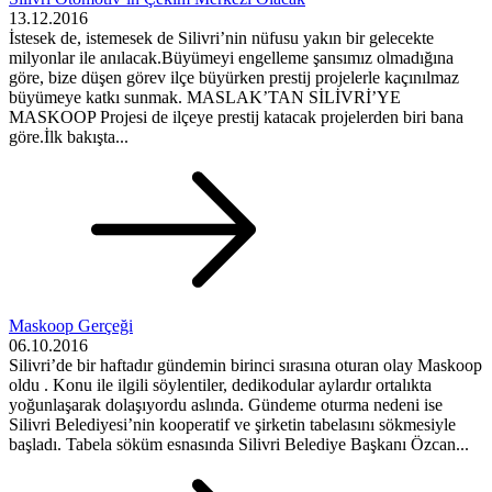
13.12.2016
İstesek de, istemesek de Silivri’nin nüfusu yakın bir gelecekte
milyonlar ile anılacak.Büyümeyi engelleme şansımız olmadığına
göre, bize düşen görev ilçe büyürken prestij projelerle kaçınılmaz
büyümeye katkı sunmak. MASLAK’TAN SİLİVRİ’YE
MASKOOP Projesi de ilçeye prestij katacak projelerden biri bana
göre.İlk bakışta...
Maskoop Gerçeği
06.10.2016
Silivri’de bir haftadır gündemin birinci sırasına oturan olay Maskoop
oldu . Konu ile ilgili söylentiler, dedikodular aylardır ortalıkta
yoğunlaşarak dolaşıyordu aslında. Gündeme oturma nedeni ise
Silivri Belediyesi’nin kooperatif ve şirketin tabelasını sökmesiyle
başladı. Tabela söküm esnasında Silivri Belediye Başkanı Özcan...