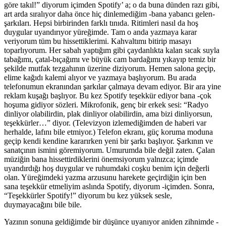
göre takıl!” diyorum içimden Spotify’ a; o da buna dünden razı gibi,
art arda sıralıyor daha önce hiç dinlemediğim -bana yabancı gelen-
şarkıları. Hepsi birbirinden farklı tınıda. Ritimleri nasıl da hoş
duygular uyandırıyor yüreğimde. Tam o anda yazmaya karar
veriyorum tüm bu hissettiklerimi. Kahvaltımı bitirip masayı
toparlıyorum. Her sabah yaptığım gibi çaydanlıkta kalan sıcak suyla
tabağımı, çatal-bıçağımı ve büyük cam bardağımı yıkayıp temiz bir
şekilde mutfak tezgahının üzerine diziyorum. Hemen salona geçip,
elime kağıdı kalemi alıyor ve yazmaya başlıyorum. Bu arada
telefonumun ekranından şarkılar çalmaya devam ediyor. Bir ara yine
reklam kuşağı başlıyor. Bu kez Spotify teşekkür ediyor bana -çok
hoşuma gidiyor sözleri. Mikrofonik, genç bir erkek sesi: “Radyo
dinliyor olabilirdin, plak dinliyor olabilirdin, ama bizi dinliyorsun,
teşekkürler…” diyor. (Televizyon izlemediğimden de haberi var
herhalde, lafını bile etmiyor.) Telefon ekranı, güç koruma moduna
geçip kendi kendine kararırken yeni bir şarkı başlıyor. Şarkının ve
sanatçının ismini göremiyorum. Umurumda bile değil zaten. Çalan
müziğin bana hissettirdiklerini önemsiyorum yalnızca; içimde
uyandırdığı hoş duygular ve ruhumdaki coşku benim için değerli
olan. Yüreğimdeki yazma arzusunu harekete geçirdiğin için ben
sana teşekkür etmeliyim aslında Spotify, diyorum -içimden. Sonra,
“Teşekkürler Spotify!” diyorum bu kez yüksek sesle,
duymayacağını bile bile.
Yazının sonuna geldiğimde bir düşünce uyanıyor aniden zihnimde -