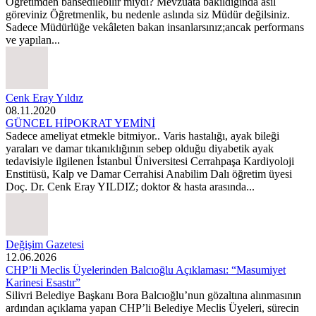
Öğretimden bahsedilebilir miydi? Mevzuata bakıldığında asıl
göreviniz Öğretmenlik, bu nedenle aslında siz Müdür değilsiniz.
Sadece Müdürlüğe vekâleten bakan insanlarsınız;ancak performans
ve yapılan...
Cenk Eray Yıldız
08.11.2020
GÜNCEL HİPOKRAT YEMİNİ
Sadece ameliyat etmekle bitmiyor.. Varis hastalığı, ayak bileği
yaraları ve damar tıkanıklığının sebep olduğu diyabetik ayak
tedavisiyle ilgilenen İstanbul Üniversitesi Cerrahpaşa Kardiyoloji
Enstitüsü, Kalp ve Damar Cerrahisi Anabilim Dalı öğretim üyesi
Doç. Dr. Cenk Eray YILDIZ; doktor & hasta arasında...
Değişim Gazetesi
12.06.2026
CHP’li Meclis Üyelerinden Balcıoğlu Açıklaması: “Masumiyet
Karinesi Esastır”
Silivri Belediye Başkanı Bora Balcıoğlu’nun gözaltına alınmasının
ardından açıklama yapan CHP’li Belediye Meclis Üyeleri, sürecin