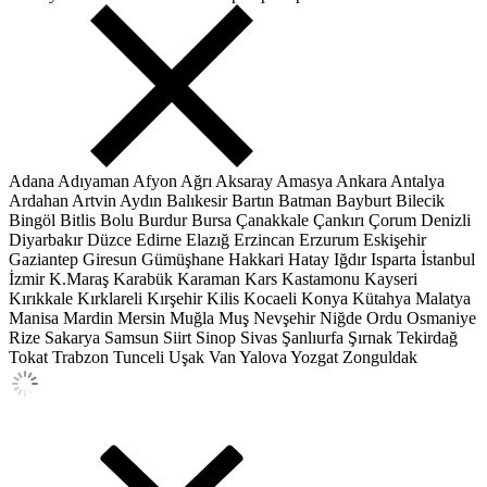
Adana
Adıyaman
Afyon
Ağrı
Aksaray
Amasya
Ankara
Antalya
Ardahan
Artvin
Aydın
Balıkesir
Bartın
Batman
Bayburt
Bilecik
Bingöl
Bitlis
Bolu
Burdur
Bursa
Çanakkale
Çankırı
Çorum
Denizli
Diyarbakır
Düzce
Edirne
Elazığ
Erzincan
Erzurum
Eskişehir
Gaziantep
Giresun
Gümüşhane
Hakkari
Hatay
Iğdır
Isparta
İstanbul
İzmir
K.Maraş
Karabük
Karaman
Kars
Kastamonu
Kayseri
Kırıkkale
Kırklareli
Kırşehir
Kilis
Kocaeli
Konya
Kütahya
Malatya
Manisa
Mardin
Mersin
Muğla
Muş
Nevşehir
Niğde
Ordu
Osmaniye
Rize
Sakarya
Samsun
Siirt
Sinop
Sivas
Şanlıurfa
Şırnak
Tekirdağ
Tokat
Trabzon
Tunceli
Uşak
Van
Yalova
Yozgat
Zonguldak