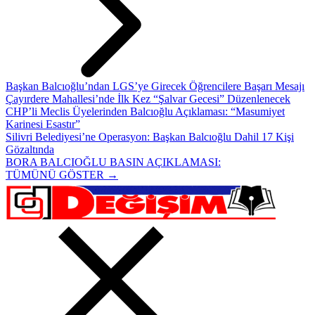
Başkan Balcıoğlu’ndan LGS’ye Girecek Öğrencilere Başarı Mesajı
Çayırdere Mahallesi’nde İlk Kez “Şalvar Gecesi” Düzenlenecek
CHP’li Meclis Üyelerinden Balcıoğlu Açıklaması: “Masumiyet
Karinesi Esastır”
Silivri Belediyesi’ne Operasyon: Başkan Balcıoğlu Dahil 17 Kişi
Gözaltında
BORA BALCIOĞLU BASIN AÇIKLAMASI:
TÜMÜNÜ GÖSTER →