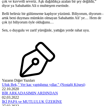
çok ve kuvvetli severiz. Aşk dağıldıkça azalan bir şey değildir,”
diyor ya Sabahattin Ali o muhteşem eserinde.
Belli belirsiz bir gülümseme kaplıyor yüzümü. Biliyorum, diyorum -
artık beni duyması mümkün olmayan Sabahattin Ali’ ye… Hem de
çok iyi biliyorum öyle olduğunu…
Sen, o duygulu ve zarif yüreğinle, yattığın yerde rahat uyu.
Yazarın Diğer Yazıları
Ufuk Bek,” Ver kaç yaptığımız yıllar.” (Nostalji Köşesi)
22.10.2020
BİR ARKADAŞIMIN ARDINDAN
02.03.2022
İKİ PAPA ve MUTLULUK ÜZERİNE
27.02.2022