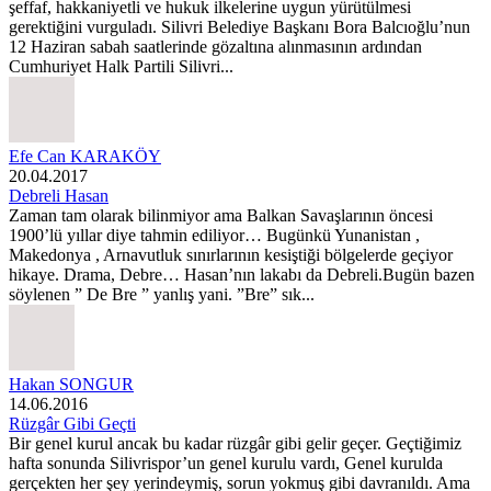
şeffaf, hakkaniyetli ve hukuk ilkelerine uygun yürütülmesi
gerektiğini vurguladı. Silivri Belediye Başkanı Bora Balcıoğlu’nun
12 Haziran sabah saatlerinde gözaltına alınmasının ardından
Cumhuriyet Halk Partili Silivri...
Efe Can KARAKÖY
20.04.2017
Debreli Hasan
Zaman tam olarak bilinmiyor ama Balkan Savaşlarının öncesi
1900’lü yıllar diye tahmin ediliyor… Bugünkü Yunanistan ,
Makedonya , Arnavutluk sınırlarının kesiştiği bölgelerde geçiyor
hikaye. Drama, Debre… Hasan’nın lakabı da Debreli.Bugün bazen
söylenen ” De Bre ” yanlış yani. ”Bre” sık...
Hakan SONGUR
14.06.2016
Rüzgâr Gibi Geçti
Bir genel kurul ancak bu kadar rüzgâr gibi gelir geçer. Geçtiğimiz
hafta sonunda Silivrispor’un genel kurulu vardı, Genel kurulda
gerçekten her şey yerindeymiş, sorun yokmuş gibi davranıldı. Ama