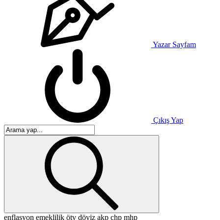
Yazar Sayfam
Çıkış Yap
enflasyon
emeklilik
ötv
döviz
akp
chp
mhp