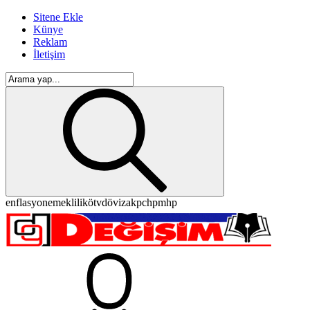
Sitene Ekle
Künye
Reklam
İletişim
enflasyon
emeklilik
ötv
döviz
akp
chp
mhp