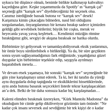
uykucu bir düşünce olmalı, benimle birlikte kalkmayıp kahvaltıyı
kaçırdığına göre. Keşke yaşamımızda da Spotify’ ın “karışık çal”
seçeneği gibi “karışık sev” diyebileceğimiz bir seçenek olsa.
Canımız istediğinde bassak butona ve “karışık sev” desek!
Karşımıza kimin çıkacağını bilmeden, nasıl biri olduğunu
sorgulamadan, önyargılarımızı bir kenara bırakıp sadece içimizden
geldiği gibi sevebilsek birilerini; büyük bir coşku, merak ve
heyecanla yavaş yavaş keşfetsek… Kendimizi müziğin ritmine
bıraktığımız gibi, sevgiyi de akışına bıraksak ne harika olurdu.
Birbirimize iyi geliyorsak ve tamamlayabiliyorsak eksik yanlarımızı,
bir ömür boyu sürdürebilsek o birlikteliği. Ya da, bir süre geçtikten
sonra uyum sağlayamadığımızı fark ettiğimizde, yaşattığımız güzel
duygular için birbirimize teşekkür edip, saygıyla ayrılmayı
başarabilsek mesela…
Ve devam etsek yaşamaya, bir sonraki “karışık sev” seçeneğinde bir
gün yine karşılaşmayı umut ederek. Ta ki, her iki tarafın da yüreği
aynı duygularla dolup taştığında ve eksikliklerini hissettiklerinde,
aynı anda butona basarak seçecekleri listede tekrar karşılaşacakları
an’a dek. Belki de bir daha sonsuza kadar hiç karşılaşmadan…
Kalemi elimden bırakmak üzereyken, “Kürk Mantolu Madonna” da
okuduğum bir cümle gelip dikiliveriyor gözümün tam önünde: “Ne
kadar çok insanı seversek asıl sevdiğimiz bir tek kişiyi de o kadar