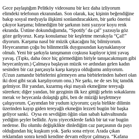
Gece paylaştığım Pelitköy videosunu bir kez daha izliyorum
elimdeki telefonun ekranından. Son olarak, kaç kişinin beğendiğine
bakıp sosyal medyayla ilişkimi sonlandıracakken, bir şarkı önerisi
çıkıyor karşıma; bilmediğim bir şarkının ismi yazıyor koyu renk
ekranda. Üstüne dokunduğumda, “Spotify’ da çal” yazısıyla göz
göze geliyoruz. Karşı konulamaz bir keşfetme merakıyla “Çal!”
diyorum. Karşıma nasıl bir müzik çıkacağını hiç bilmiyorum.
Heyecanımın çoğu bu bilinmezlik duygusundan kaynaklanıyor
olmalı. Yeni bir şarkıyla tanışmanın coşkusu kaplıyor içimi yavaş
yavaş. (Tıpkı, daha önce hiç görmediğim biriyle tanışacakmışım gibi
heyecanlıyım.) Çalmaya başlayan müzik ve ardından gelen kadın
sesinden bir caz parçasıyla karşı karşıya olduğumu anlıyorum.
(Uzun zamandır birbirlerini görmeyen ama birbirlerinden haberi olan
iki dost gibi sıcak karşılıyorum onu.) Ne şarkı, ne de ses hiç tanıdık
gelmiyor. Bir yandan, kızarmış ekşi mayalı ekmeğime tereyağı
sürerken; diğer yandan, bir gezginin ilk kez gittiği şehrin sokaklarını
merak ve heyecanla dolaştığı gibi, ben de müziği keşfetmeye
çalışıyorum. Çayımdan bir yudum içiyorum; çayla birlikte dilimin
üzerinden kayıp giden tereyağlı ekmeğin lezzeti bugün bir başka
geliyor sanki. Oysa en sevdiğim öğün olan sabah kahvaltısında
yediğim şeyler bellidir. Aynı yiyeceklerde farklı bir tat var bugün
nedense. Bu olumlu değişiklikte dinlediğim caz parçasının da payı
olduğundan hiç kuşkum yok. Şarkı sona eriyor. Arada çıkan
reklamdan sonra kendi kendine devam ediyor çalmaya. “Kafana