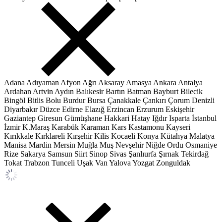
Adana
Adıyaman
Afyon
Ağrı
Aksaray
Amasya
Ankara
Antalya
Ardahan
Artvin
Aydın
Balıkesir
Bartın
Batman
Bayburt
Bilecik
Bingöl
Bitlis
Bolu
Burdur
Bursa
Çanakkale
Çankırı
Çorum
Denizli
Diyarbakır
Düzce
Edirne
Elazığ
Erzincan
Erzurum
Eskişehir
Gaziantep
Giresun
Gümüşhane
Hakkari
Hatay
Iğdır
Isparta
İstanbul
İzmir
K.Maraş
Karabük
Karaman
Kars
Kastamonu
Kayseri
Kırıkkale
Kırklareli
Kırşehir
Kilis
Kocaeli
Konya
Kütahya
Malatya
Manisa
Mardin
Mersin
Muğla
Muş
Nevşehir
Niğde
Ordu
Osmaniye
Rize
Sakarya
Samsun
Siirt
Sinop
Sivas
Şanlıurfa
Şırnak
Tekirdağ
Tokat
Trabzon
Tunceli
Uşak
Van
Yalova
Yozgat
Zonguldak