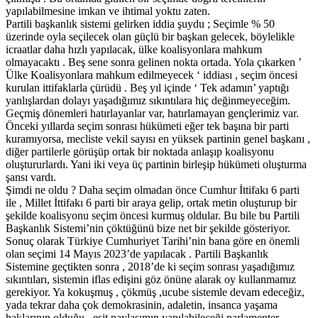
yapılabilmesine imkan ve ihtimal yoktu zaten.
Partili başkanlık sistemi gelirken iddia şuydu ; Seçimle % 50
üzerinde oyla seçilecek olan güçlü bir başkan gelecek, böylelikle
icraatlar daha hızlı yapılacak, ülke koalisyonlara mahkum
olmayacaktı . Beş sene sonra gelinen nokta ortada. Yola çıkarken ’
Ülke Koalisyonlara mahkum edilmeyecek ‘ iddiası , seçim öncesi
kurulan ittifaklarla çürüdü . Beş yıl içinde ‘ Tek adamın’ yaptığı
yanlışlardan dolayı yaşadığımız sıkıntılara hiç değinmeyeceğim.
Geçmiş dönemleri hatırlayanlar var, hatırlamayan gençlerimiz var.
Önceki yıllarda seçim sonrası hükümeti eğer tek başına bir parti
kuramıyorsa, mecliste vekil sayısı en yüksek partinin genel başkanı ,
diğer partilerle görüşüp ortak bir noktada anlaşıp koalisyonu
oluştururlardı. Yani iki veya üç partinin birleşip hükümeti oluşturma
şansı vardı.
Şimdi ne oldu ? Daha seçim olmadan önce Cumhur İttifakı 6 parti
ile , Millet İttifakı 6 parti bir araya gelip, ortak metin oluşturup bir
şekilde koalisyonu seçim öncesi kurmuş oldular. Bu bile bu Partili
Başkanlık Sistemi’nin çöktüğünü bize net bir şekilde gösteriyor.
Sonuç olarak Türkiye Cumhuriyet Tarihi’nin bana göre en önemli
olan seçimi 14 Mayıs 2023’de yapılacak . Partili Başkanlık
Sistemine geçtikten sonra , 2018’de ki seçim sonrası yaşadığımız
sıkıntıları, sistemin iflas edişini göz önüne alarak oy kullanmamız
gerekiyor. Ya kokuşmuş , çökmüş ,ucube sistemle devam edeceğiz,
yada tekrar daha çok demokrasinin, adaletin, insanca yaşama
haklarının olduğu , eşit paylaşımın yapılabileceği parlamenter