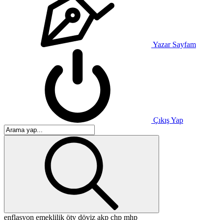
Yazar Sayfam
Çıkış Yap
enflasyon
emeklilik
ötv
döviz
akp
chp
mhp