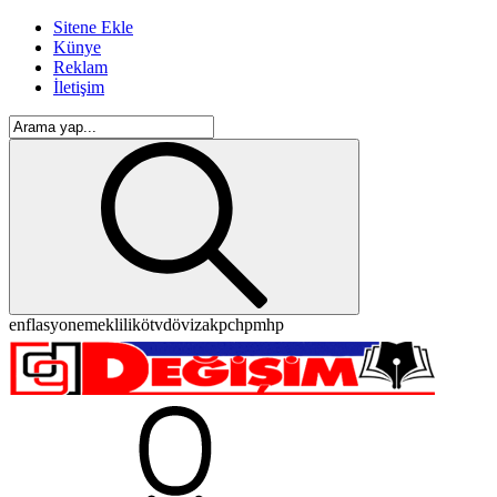
Sitene Ekle
Künye
Reklam
İletişim
enflasyon
emeklilik
ötv
döviz
akp
chp
mhp