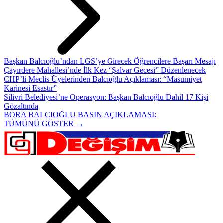
Başkan Balcıoğlu’ndan LGS’ye Girecek Öğrencilere Başarı Mesajı
Çayırdere Mahallesi’nde İlk Kez “Şalvar Gecesi” Düzenlenecek
CHP’li Meclis Üyelerinden Balcıoğlu Açıklaması: “Masumiyet
Karinesi Esastır”
Silivri Belediyesi’ne Operasyon: Başkan Balcıoğlu Dahil 17 Kişi
Gözaltında
BORA BALCIOĞLU BASIN AÇIKLAMASI:
TÜMÜNÜ GÖSTER →