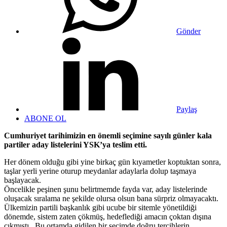
Gönder
Paylaş
ABONE OL
Cumhuriyet tarihimizin en önemli seçimine sayılı günler kala
partiler aday listelerini YSK’ya teslim etti.
Her dönem olduğu gibi yine birkaç gün kıyametler koptuktan sonra,
taşlar yerli yerine oturup meydanlar adaylarla dolup taşmaya
başlayacak.
Öncelikle peşinen şunu belirtmemde fayda var, aday listelerinde
oluşacak sıralama ne şekilde olursa olsun bana sürpriz olmayacaktı.
Ülkemizin partili başkanlık gibi ucube bir sitemle yönetildiği
dönemde, sistem zaten çökmüş, hedeflediği amacın çoktan dışına
çıkmıştı . Bu ortamda gidilen bir seçimde doğru tercihlerin